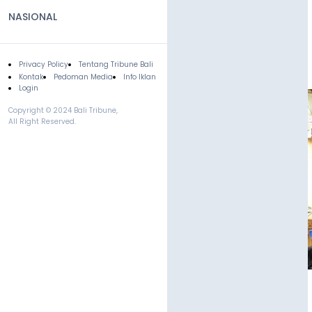
NASIONAL
Privacy Policy
Tentang Tribune Bali
Footer
Kontak
Pedoman Media
Info Iklan
Login
Copyright © 2024 Bali Tribune,
All Right Reserved.