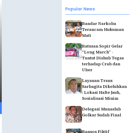
Popular News
Bandar Narkoba
Terancam Hukuman
Mati
Ratusan Sopir Gelar
“Long March” -
Tuntut Dishub Tegas
terhadap Crab dan
Uber
Layanan Trans
Sarbagita Dikeluhkan
: Lokasi Halte Jauh,
Sosialisasi Minim
Delegasi Munaslub
Golkar Sudah Final
Bansos Fiktif