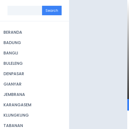
Skip
to
Search
main
content
BERANDA
Main
BADUNG
navigation
BANGLI
BULELENG
DENPASAR
GIANYAR
JEMBRANA
KARANGASEM
KLUNGKUNG
TABANAN