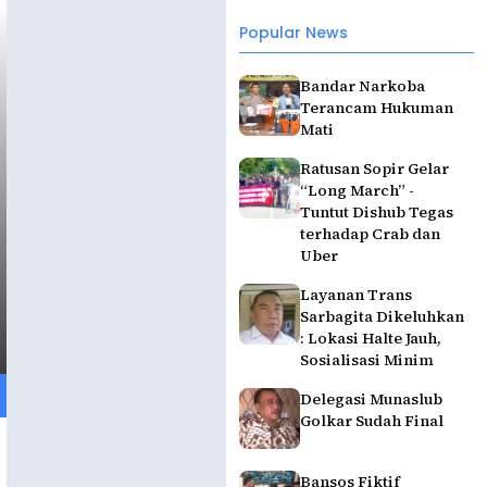
Popular News
Bandar Narkoba
Terancam Hukuman
Mati
Ratusan Sopir Gelar
“Long March” -
Tuntut Dishub Tegas
terhadap Crab dan
Uber
Layanan Trans
Sarbagita Dikeluhkan
: Lokasi Halte Jauh,
Sosialisasi Minim
Delegasi Munaslub
Golkar Sudah Final
Bansos Fiktif