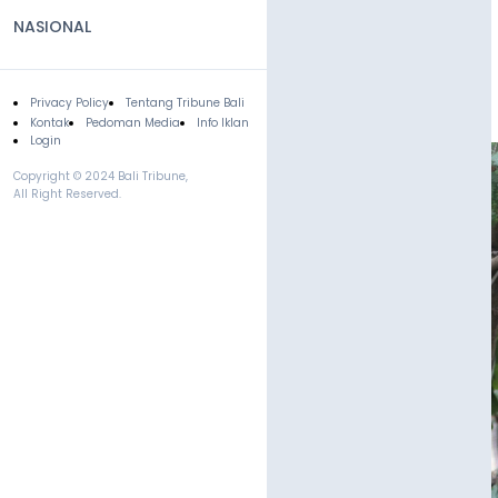
NASIONAL
Privacy Policy
Tentang Tribune Bali
Footer
Kontak
Pedoman Media
Info Iklan
Login
Copyright © 2024 Bali Tribune,
All Right Reserved.