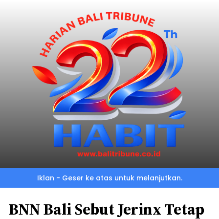
Iklan - Geser ke atas untuk melanjutkan.
BNN Bali Sebut Jerinx Tetap