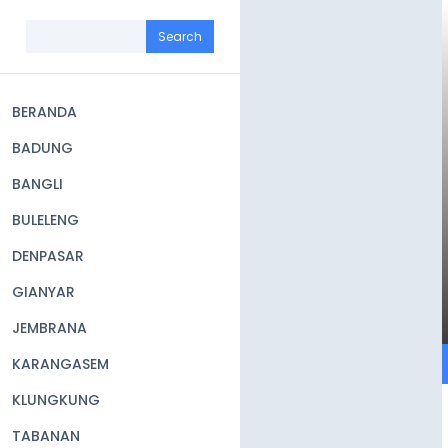
Skip
to
Search
main
content
BERANDA
Main
BADUNG
navigation
BANGLI
BULELENG
DENPASAR
GIANYAR
JEMBRANA
KARANGASEM
KLUNGKUNG
TABANAN