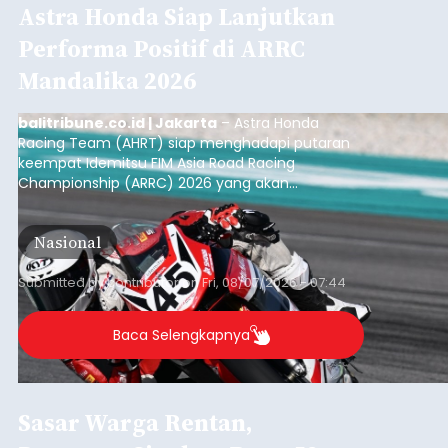
Astra Honda Siap Lanjutkan
Performa Positif di ARRC
Mandalika 2026
balitribune.co.id | Jakarta
– Astra Honda
Racing Team (AHRT) siap menghadapi putaran
keempat Idemitsu FIM Asia Road Racing
Championship (ARRC) 2026 yang akan
berlangsung di Pertamina Mandalika
International Circuit, Lombok, Nusa Tenggara
Nasional
Barat, pada 7–9 Agustus 2026.
Submitted by
contributor
on
Fri, 08/07/2026 - 07:44
Baca Selengkapnya
Sasar Warga Rentan,