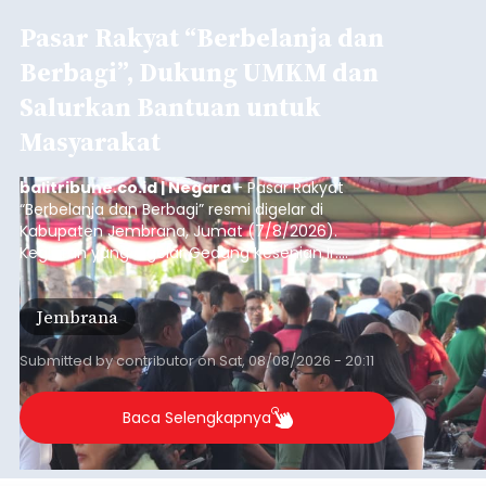
Pasar Rakyat “Berbelanja dan
Berbagi”, Dukung UMKM dan
Salurkan Bantuan untuk
Masyarakat
balitribune.co.id | Negara
- Pasar Rakyat
“Berbelanja dan Berbagi” resmi digelar di
Kabupaten Jembrana, Jumat (7/8/2026).
Kegiatan yang digelar Gedung Kesenian Ir.
Soekarno ini memadukan pemberdayaan
ekonomi masyarakat dengan aksi sosial tersebut
Jembrana
mendapat antusiasme tinggi dan mencatat nilai
transaksi mencapai Rp672.733.200.
Submitted by
contributor
on
Sat, 08/08/2026 - 20:11
Baca Selengkapnya