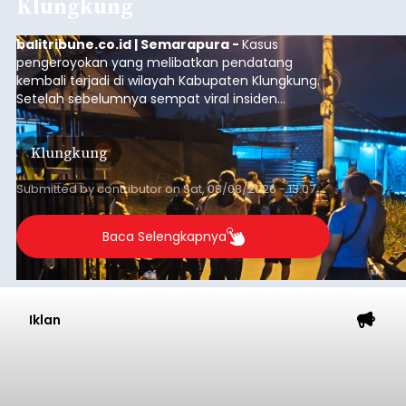
Klungkung
balitribune.co.id | Semarapura -
Kasus
pengeroyokan yang melibatkan pendatang
kembali terjadi di wilayah Kabupaten Klungkung.
Setelah sebelumnya sempat viral insiden
keributan di barat Pasar Galiran, peristiwa serupa
kini menimpa seorang pemuda asal Kabupaten
Klungkung
Sumba Barat Daya (SBD), Nusa Tenggara Timur
(NTT).
Submitted by
contributor
on
Sat, 08/08/2026 - 13:07
Baca Selengkapnya
Iklan