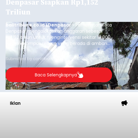
Denpasar Siapkan Rp1,152
Triliun
balitribune.co.id I Denpasar -
Pemerintah Kota
Denpasar mengalokasikan anggaran sebesar
Rp1,152 triliun untuk mengintervensi sekitar 18.000
warga kelompok rentan yang berada di ambang
garis kemiskinan. Langkah strategis ini diambil
guna menjaga masyarakat yang berada pada
Submitted by
contributor
on
Thu, 08/06/2026 - 21:31
kelompok desil 5 dan 6 tersebut agar tidak
merosot ke kategori miskin.
Baca Selengkapnya
Iklan