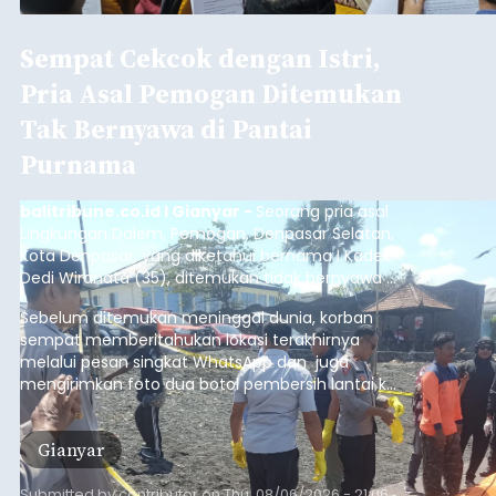
Sempat Cekcok dengan Istri,
Pria Asal Pemogan Ditemukan
Tak Bernyawa di Pantai
Purnama
balitribune.co.id I Gianyar -
Seorang pria asal
Lingkungan Dalem, Pemogan, Denpasar Selatan,
Kota Denpasar, yang diketahui bernama I Kadek
Dedi Wiranata (35), ditemukan tidak bernyawa di
pesisir Pantai Purnama, Sukawati.
Sebelum ditemukan meninggal dunia, korban
sempat memberitahukan lokasi terakhirnya
melalui pesan singkat WhatsApp dan juga
mengirimkan foto dua botol pembersih lantai ke
istrinya.
Gianyar
Submitted by
contributor
on
Thu, 08/06/2026 - 21:06