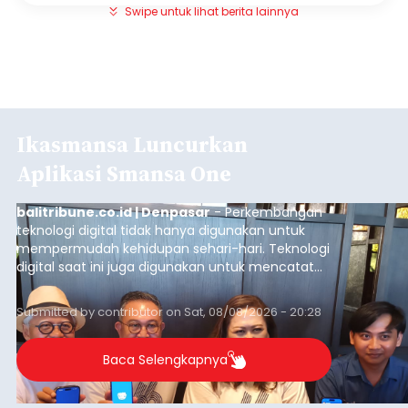
Swipe untuk lihat berita lainnya
Ikasmansa Luncurkan
Aplikasi Smansa One
balitribune.co.id | Denpasar
- Perkembangan
teknologi digital tidak hanya digunakan untuk
mempermudah kehidupan sehari-hari. Teknologi
digital saat ini juga digunakan untuk mencatat
dan mengelola data base alumni dari suatu
sekolah, salah satunya adalah alumni SMA 1
Submitted by
contributor
on
Sat, 08/08/2026 - 20:28
Denpasar.
Baca Selengkapnya