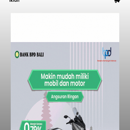
Iklan