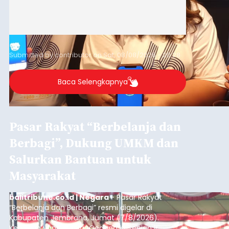
Submitted by
contributor
on
Sat, 08/08/2026 - 20:28
Baca Selengkapnya
Pasar Rakyat “Berbelanja dan
Berbagi”, Dukung UMKM dan
Salurkan Bantuan untuk
Masyarakat
balitribune.co.id | Negara
- Pasar Rakyat
“Berbelanja dan Berbagi” resmi digelar di
Kabupaten Jembrana, Jumat (7/8/2026).
Kegiatan yang digelar Gedung Kesenian Ir.