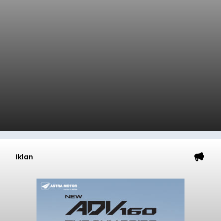
Iklan