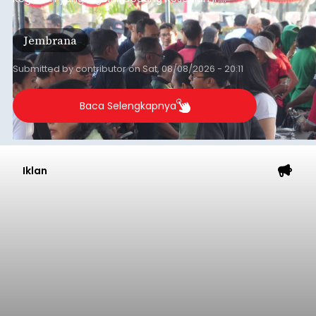
Soekarno ini memadukan pemberdayaan
ekonomi masyarakat dengan aksi sosial tersebut
Jembrana
mendapat antusiasme tinggi dan mencatat nilai
transaksi mencapai Rp672.733.200.
Submitted by
contributor
on
Sat, 08/08/2026 - 20:11
Baca Selengkapnya
Iklan