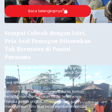
berlangsung selama Agustus hingga September
2026.
Baca Selengkapnya
Sempat Cekcok dengan Istri,
Pria Asal Pemogan Ditemukan
Tak Bernyawa di Pantai
Purnama
balitribune.co.id I Gianyar -
Seorang pria asal
Lingkungan Dalem, Pemogan, Denpasar Selatan,
Kota Denpasar, yang diketahui bernama I Kadek
Dedi Wiranata (35), ditemukan tidak bernyawa di
pesisir Pantai Purnama, Sukawati.
Sebelum ditemukan meninggal dunia, korban
sempat memberitahukan lokasi terakhirnya
melalui pesan singkat WhatsApp dan juga
mengirimkan foto dua botol pembersih lantai ke
istrinya.