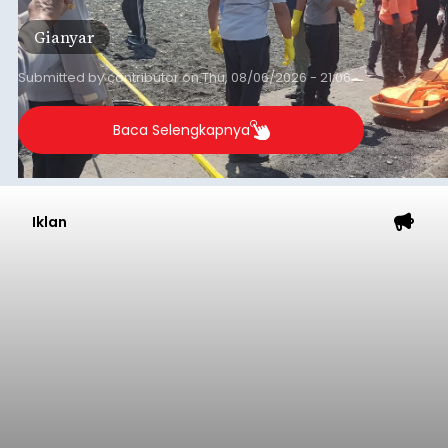
Gianyar
Submitted by
contributor
on
Thu, 08/06/2026 - 21:06
Baca Selengkapnya
Iklan