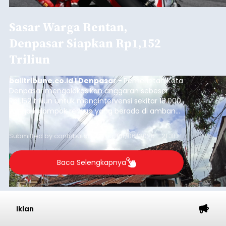
Sasar Warga Rentan,
Denpasar Siapkan Rp1,152
Triliun
balitribune.co.id I Denpasar -
Pemerintah Kota
Denpasar mengalokasikan anggaran sebesar
Rp1,152 triliun untuk mengintervensi sekitar 18.000
warga kelompok rentan yang berada di ambang
garis kemiskinan. Langkah strategis ini diambil
guna menjaga masyarakat yang berada pada
Submitted by
contributor
on
Thu, 08/06/2026 - 21:31
kelompok desil 5 dan 6 tersebut agar tidak
merosot ke kategori miskin.
Baca Selengkapnya
Iklan