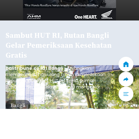
Sambut HUT RI, Rutan Bangli
Gelar Pemeriksaan Kesehatan
Gratis
balitribune.co.id I Bangli -
Serangkian
memperingati hari ulang tahun Kemerdekaan
Republik Indonesia ( HUT RI) ke-81, Rumah
Tahanan Negara Kelas II B Bangli menggelar
kegiatan pemeriksaan kesehatan gratis, Rabu
(6/8/2026).
Bangli
Submitted by
contributor
on
Thu, 08/06/2026 - 20:56
Baca Selengkapnya