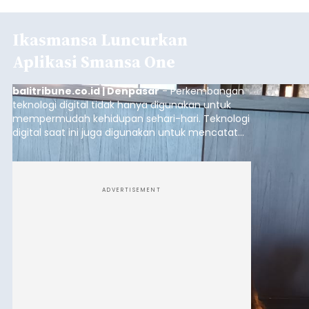
Ikasmansa Luncurkan
Aplikasi Smansa One
balitribune.co.id | Denpasar
- Perkembangan
teknologi digital tidak hanya digunakan untuk
mempermudah kehidupan sehari-hari. Teknologi
digital saat ini juga digunakan untuk mencatat
dan mengelola data base alumni dari suatu
sekolah, salah satunya adalah alumni SMA 1
Denpasar.
ADVERTISEMENT