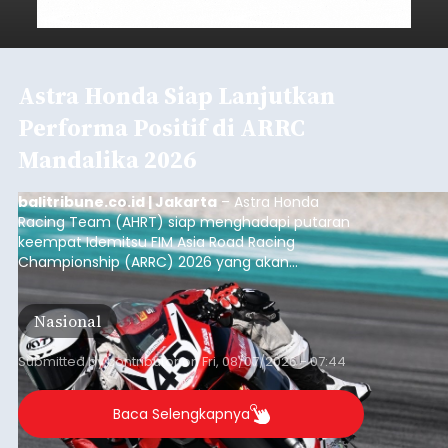
Astra Honda Siap Lanjutkan
Performa Positif di ARRC
Mandalika 2026
balitribune.co.id | Jakarta
– Astra Honda
Racing Team (AHRT) siap menghadapi putaran
keempat Idemitsu FIM Asia Road Racing
Championship (ARRC) 2026 yang akan
berlangsung di Pertamina Mandalika
International Circuit, Lombok, Nusa Tenggara
Nasional
Barat, pada 7–9 Agustus 2026.
Submitted by
contributor
on
Fri, 08/07/2026 - 07:44
Baca Selengkapnya