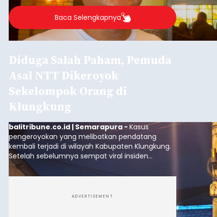
Agung Partha Adnyana di Denpasar, Sabtu (8/8).
Baca Selengkapnya
Diduga Salah Paham, Pemuda
Asal NTT Dikeroyok
Sekelompok Orang di
Klungkung
balitribune.co.id | Semarapura -
Kasus
pengeroyokan yang melibatkan pendatang
kembali terjadi di wilayah Kabupaten Klungkung.
Setelah sebelumnya sempat viral insiden
keributan di barat Pasar Galiran, peristiwa serupa
kini menimpa seorang pemuda asal Kabupaten
Sumba Barat Daya (SBD), Nusa Tenggara Timur
(NTT).
ADVERTISEMENT