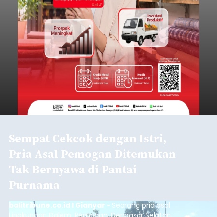
Sempat Cekcok dengan Istri,
Pria Asal Pemogan Ditemukan
Tak Bernyawa di Pantai
Purnama
balitribune.co.id I Gianyar -
Seorang pria asal
Lingkungan Dalem, Pemogan, Denpasar Selatan,