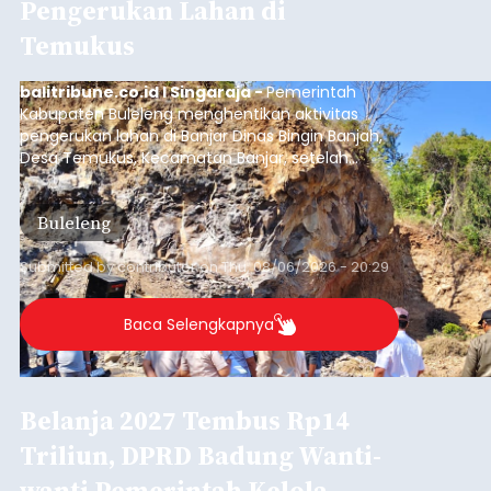
Pengerukan Lahan di
Temukus
balitribune.co.id I Singaraja -
Pemerintah
Kabupaten Buleleng menghentikan aktivitas
pengerukan lahan di Banjar Dinas Bingin Banjah,
Desa Temukus, Kecamatan Banjar, setelah
ditemukan indikasi kegiatan pengambilan
material yang tidak sesuai dengan peruntukan
Buleleng
kawasan.
Submitted by
contributor
on
Thu, 08/06/2026 - 20:29
Baca Selengkapnya
Belanja 2027 Tembus Rp14
Triliun, DPRD Badung Wanti-
wanti Pemerintah Kelola