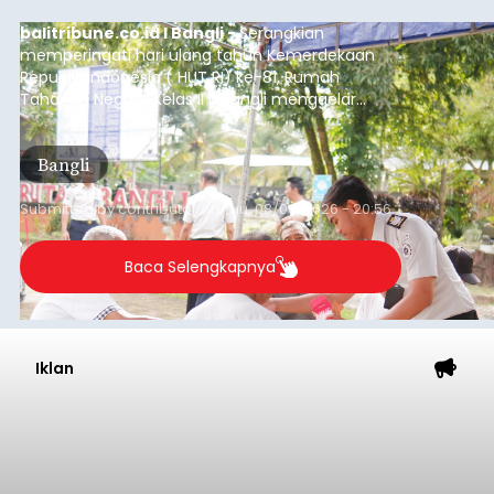
balitribune.co.id I Bangli -
Serangkian
memperingati hari ulang tahun Kemerdekaan
Republik Indonesia ( HUT RI) ke-81, Rumah
Tahanan Negara Kelas II B Bangli menggelar
kegiatan pemeriksaan kesehatan gratis, Rabu
(6/8/2026).
Bangli
Submitted by
contributor
on
Thu, 08/06/2026 - 20:56
Baca Selengkapnya
Iklan