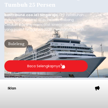
Tumbuh 25 Persen
balitribune.coo.id I Singaraja -
PT Pelabuhan
Indonesia (Persero) atau Pelindo Cabang
Celukan Bawang mencatat kinerja operasional
yang positif hingga Juli 2026. Peningkatan terlihat
dari arus kapal yang mencapai 1,48 juta Gross
Tonnage (GT), atau tumbuh 12,4 persen
Buleleng
dibandingkan periode yang sama tahun lalu
yang tercatat sebesar 1,32 juta GT.
Submitted by
contributor
on
Thu, 08/06/2026 - 20:41
Baca Selengkapnya
Iklan