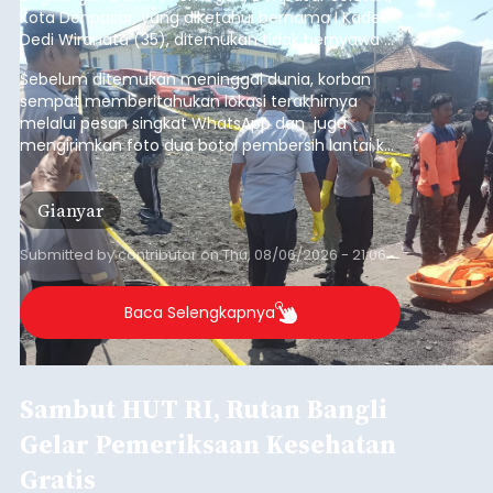
Kota Denpasar, yang diketahui bernama I Kadek
Dedi Wiranata (35), ditemukan tidak bernyawa di
pesisir Pantai Purnama, Sukawati.
Sebelum ditemukan meninggal dunia, korban
sempat memberitahukan lokasi terakhirnya
melalui pesan singkat WhatsApp dan juga
mengirimkan foto dua botol pembersih lantai ke
istrinya.
Gianyar
Submitted by
contributor
on
Thu, 08/06/2026 - 21:06
Baca Selengkapnya
Sambut HUT RI, Rutan Bangli
Gelar Pemeriksaan Kesehatan
Gratis