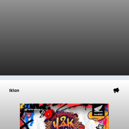
Iklan