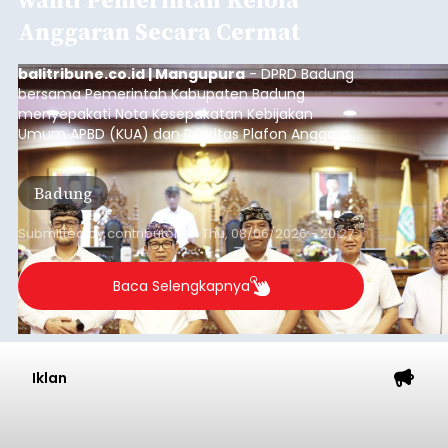
Anggaran Secara Cermat
balitribune.co.id | Mangupura
- DPRD Badung
bersama Pemerintah Kabupaten Badung
menyepakati Nota Kesepakatan Kebijakan
Umum APBD (KUA) dan Prioritas Plafon Anggaran
Sementara (PPAS) Tahun Anggaran 2027 dalam
rapat paripurna yang digelar di Gedung DPRD
Badung
Badung, Kamis (6/8/2026).
Submitted by
contributor
on
Thu, 08/06/2026 - 20:27
Baca Selengkapnya
Iklan