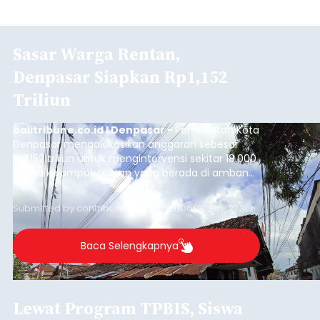
Sasar Warga Rentan,
Denpasar Siapkan Rp1,152
Triliun
balitribune.co.id I Denpasar -
Pemerintah Kota
Denpasar mengalokasikan anggaran sebesar
Rp1,152 triliun untuk mengintervensi sekitar 18.000
warga kelompok rentan yang berada di ambang
garis kemiskinan. Langkah strategis ini diambil
guna menjaga masyarakat yang berada pada
Submitted by
contributor
on
Thu, 08/06/2026 - 21:31
kelompok desil 5 dan 6 tersebut agar tidak
merosot ke kategori miskin.
Baca Selengkapnya
Lewat Program TPBIS, Siswa