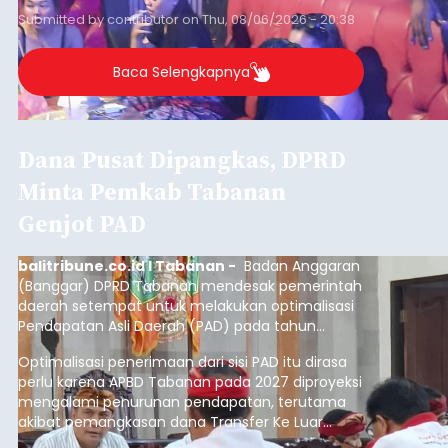
Submitted by
contributor
on
Thu, 08/06/2026 - 20:38
Baca Selengkapnya
Dana Pusat Dipangkas, DPRD
Minta Pemkab Tabanan
Genjot PAD
balitribune.co.id I Tabanan -
Badan Anggaran
(Banggar) DPRD Tabanan mendesak pemerintah
daerah setempat untuk melakukan optimalisasi
Pendapatan Asli Daerah (PAD) pada tahun
anggaran 2027.
Optimalisasi penerimaan dari sisi PAD itu dirasa
perlu karena APBD Tabanan pada 2027 diproyeksi
mengalami penurunan pendapatan, terutama
akibat pemangkasan dana Transfer Ke Luar
Daerah (TKD) dari pemerintah pusat.