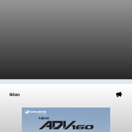
Iklan