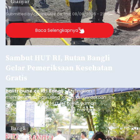
Gianyar
Submitted by
contributor
on
Thu, 08/06/2026 - 21:06
Baca Selengkapnya
Sambut HUT RI, Rutan Bangli
Gelar Pemeriksaan Kesehatan
Gratis
balitribune.co.id I Bangli -
Serangkian
memperingati hari ulang tahun Kemerdekaan
Republik Indonesia ( HUT RI) ke-81, Rumah
Tahanan Negara Kelas II B Bangli menggelar
kegiatan pemeriksaan kesehatan gratis, Rabu
(6/8/2026).
Bangli