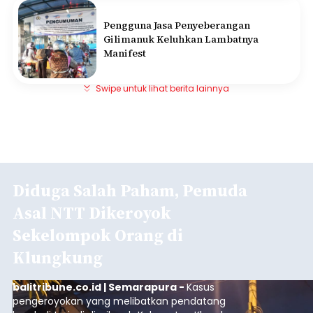
Pengguna Jasa Penyeberangan
Gilimanuk Keluhkan Lambatnya
Manifest
Swipe untuk lihat berita lainnya
Diduga Salah Paham, Pemuda
Asal NTT Dikeroyok
Sekelompok Orang di
Klungkung
balitribune.co.id | Semarapura -
Kasus
pengeroyokan yang melibatkan pendatang