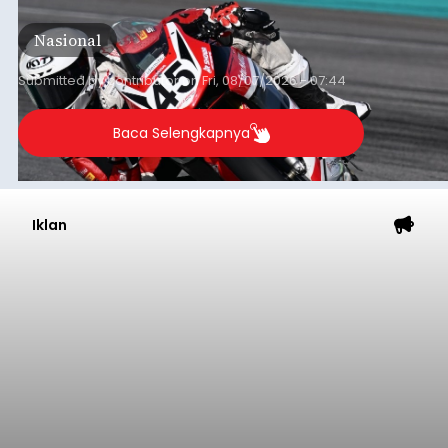
berlangsung di Pertamina Mandalika
International Circuit, Lombok, Nusa Tenggara
Nasional
Barat, pada 7–9 Agustus 2026.
Submitted by
contributor
on
Fri, 08/07/2026 - 07:44
Baca Selengkapnya
Iklan