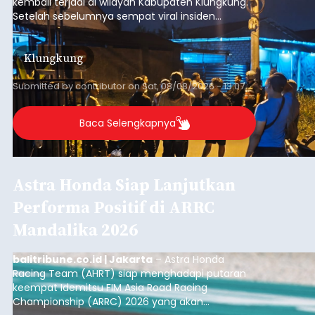
kembali terjadi di wilayah Kabupaten Klungkung.
Setelah sebelumnya sempat viral insiden
keributan di barat Pasar Galiran, peristiwa serupa
kini menimpa seorang pemuda asal Kabupaten
Klungkung
Sumba Barat Daya (SBD), Nusa Tenggara Timur
(NTT).
Submitted by
contributor
on
Sat, 08/08/2026 - 13:07
Baca Selengkapnya
Astra Honda Siap Lanjutkan
Performa Positif di ARRC
Mandalika 2026
balitribune.co.id | Jakarta
– Astra Honda
Racing Team (AHRT) siap menghadapi putaran
keempat Idemitsu FIM Asia Road Racing
Championship (ARRC) 2026 yang akan