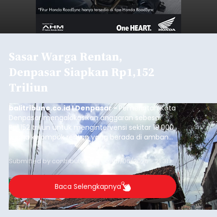
Sasar Warga Rentan,
Denpasar Siapkan Rp1,152
Triliun
balitribune.co.id I Denpasar -
Pemerintah Kota
Denpasar mengalokasikan anggaran sebesar
Rp1,152 triliun untuk mengintervensi sekitar 18.000
warga kelompok rentan yang berada di ambang
garis kemiskinan. Langkah strategis ini diambil
guna menjaga masyarakat yang berada pada
Submitted by
contributor
on
Thu, 08/06/2026 - 21:31
kelompok desil 5 dan 6 tersebut agar tidak
merosot ke kategori miskin.
Baca Selengkapnya