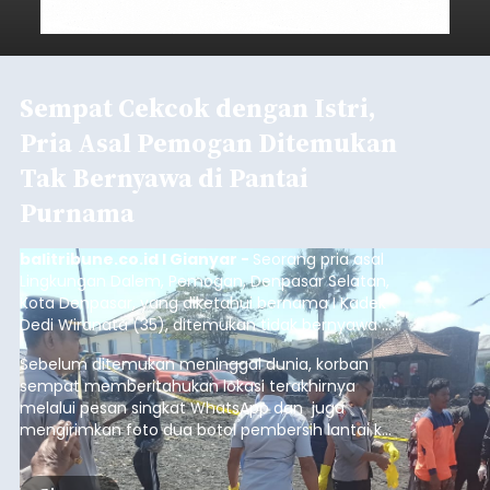
Sempat Cekcok dengan Istri,
Pria Asal Pemogan Ditemukan
Tak Bernyawa di Pantai
Purnama
balitribune.co.id I Gianyar -
Seorang pria asal
Lingkungan Dalem, Pemogan, Denpasar Selatan,
Kota Denpasar, yang diketahui bernama I Kadek
Dedi Wiranata (35), ditemukan tidak bernyawa di
pesisir Pantai Purnama, Sukawati.
Sebelum ditemukan meninggal dunia, korban
sempat memberitahukan lokasi terakhirnya
melalui pesan singkat WhatsApp dan juga
mengirimkan foto dua botol pembersih lantai ke
istrinya.