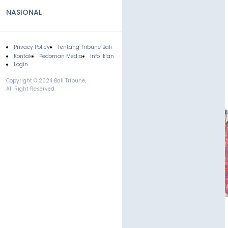
NASIONAL
Privacy Policy
Tentang Tribune Bali
Footer
Kontak
Pedoman Media
Info Iklan
Login
Copyright © 2024 Bali Tribune,
All Right Reserved.