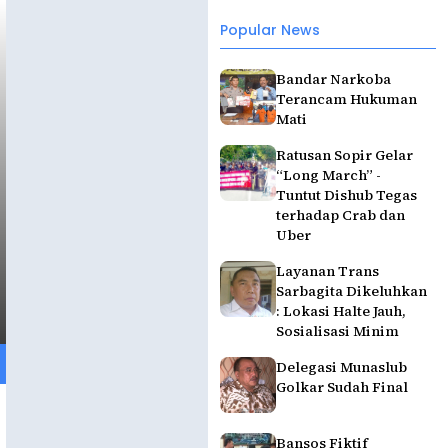
Popular News
Bandar Narkoba
Terancam Hukuman
Mati
Ratusan Sopir Gelar
“Long March” -
Tuntut Dishub Tegas
terhadap Crab dan
Uber
Layanan Trans
Sarbagita Dikeluhkan
: Lokasi Halte Jauh,
Sosialisasi Minim
Delegasi Munaslub
Golkar Sudah Final
Bansos Fiktif