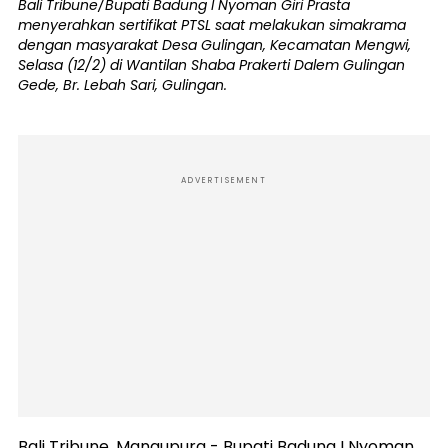
Bali Tribune/Bupati Badung I Nyoman Giri Prasta
menyerahkan sertifikat PTSL saat melakukan simakrama
dengan masyarakat Desa Gulingan, Kecamatan Mengwi,
Selasa (12/2) di Wantilan Shaba Prakerti Dalem Gulingan
Gede, Br. Lebah Sari, Gulingan.
ADVERTISEMENT
Bali Tribune, Mangupura - Bupati Badung I Nyoman