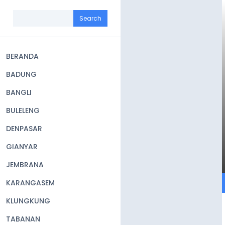
Skip
to
Search
main
content
BERANDA
Main
BADUNG
navigation
BANGLI
BULELENG
DENPASAR
GIANYAR
JEMBRANA
KARANGASEM
KLUNGKUNG
TABANAN