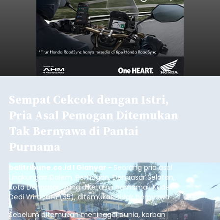
Sempat Cekcok dengan Istri,
Pria Asal Pemogan Ditemukan
Tak Bernyawa di Pantai
Purnama
balitribune.co.id I Gianyar -
Seorang pria asal
Lingkungan Dalem, Pemogan, Denpasar Selatan,
Kota Denpasar, yang diketahui bernama I Kadek
Dedi Wiranata (35), ditemukan tidak bernyawa di
pesisir Pantai Purnama, Sukawati.
Sebelum ditemukan meninggal dunia, korban