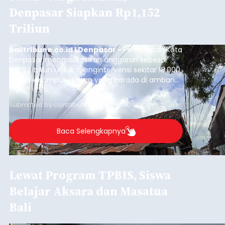
Denpasar Siapkan Rp1,152
Triliun
balitribune.co.id I Denpasar -
Pemerintah Kota
Denpasar mengalokasikan anggaran sebesar
Rp1,152 triliun untuk mengintervensi sekitar 18.000
warga kelompok rentan yang berada di ambang
garis kemiskinan. Langkah strategis ini diambil
guna menjaga masyarakat yang berada pada
Submitted by
contributor
on
Thu, 08/06/2026 - 21:31
kelompok desil 5 dan 6 tersebut agar tidak
merosot ke kategori miskin.
Baca Selengkapnya
Lewat Program TPBIS, Siswa
Belajar Aksara dan Masatua
Bali