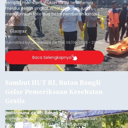
sempat memberitahukan lokasi terakhirnya
melalui pesan singkat WhatsApp dan juga
mengirimkan foto dua botol pembersih lantai ke
istrinya.
Gianyar
Submitted by
contributor
on
Thu, 08/06/2026 - 21:06
Baca Selengkapnya
Sambut HUT RI, Rutan Bangli
Gelar Pemeriksaan Kesehatan
Gratis
balitribune.co.id I Bangli -
Serangkian
memperingati hari ulang tahun Kemerdekaan
Republik Indonesia ( HUT RI) ke-81, Rumah