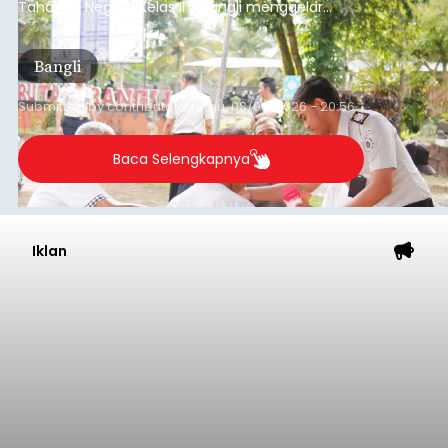
Tahanan Negara Kelas II B Bangli menggelar
kegiatan pemeriksaan kesehatan gratis, Rabu
(6/8/2026).
Bangli
Submitted by
contributor
on
Thu, 08/06/2026 - 20:56
Baca Selengkapnya
Iklan