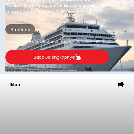
Celukan Bawang mencatat kinerja operasional
yang positif hingga Juli 2026. Peningkatan terlihat
dari arus kapal yang mencapai 1,48 juta Gross
Tonnage (GT), atau tumbuh 12,4 persen
Buleleng
dibandingkan periode yang sama tahun lalu
yang tercatat sebesar 1,32 juta GT.
Submitted by
contributor
on
Thu, 08/06/2026 - 20:41
Baca Selengkapnya
Iklan