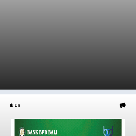
Iklan