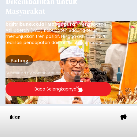
Dikembalikan untuk
Masyarakat
balitribune.co.id | Mangupura
- Pendapatan
Asli Daerah (PAD) Kabupaten Badung terus
menunjukkan tren positif. Hingga akhir Juli 2026,
realisasi pendapatan daerah telah mencapai
Rp4,1 triliun atau rata-rata sekitar Rp730 miliar
per bulan, meningkat signifikan dibandingkan
Badung
rata-rata penerimaan sebelumnya yang berkisar
Rp350 miliar hingga Rp400 miliar per bulan.
Submitted by
contributor
on
Sun, 08/09/2026 - 17:37
Baca Selengkapnya
Iklan