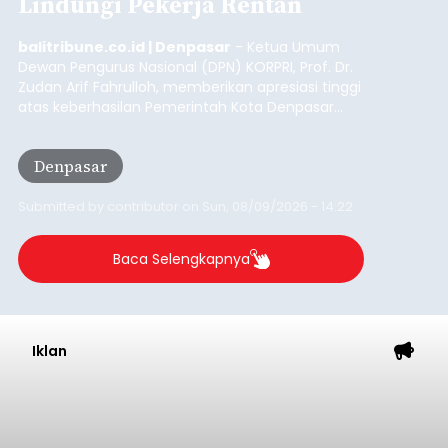
Lindungi Pekerja Rentan
balitribune.co.id | Denpasar
- Ketua Umum
Dewan Pengurus Nasional (DPN) KORPRI, Prof. Dr.
Zudan Arif Fahrulloh, memberikan apresiasi tinggi
atas keberhasilan Pemerintah Kota Denpasar
dan KORPRI Kota Denpasar dalam
mengimplementasikan program gotong royong
Denpasar
kepedulian sosial bertajuk "Sembagi Arutala".
Submitted by
contributor
on
Sun, 08/09/2026 - 14:22
Baca Selengkapnya
Iklan