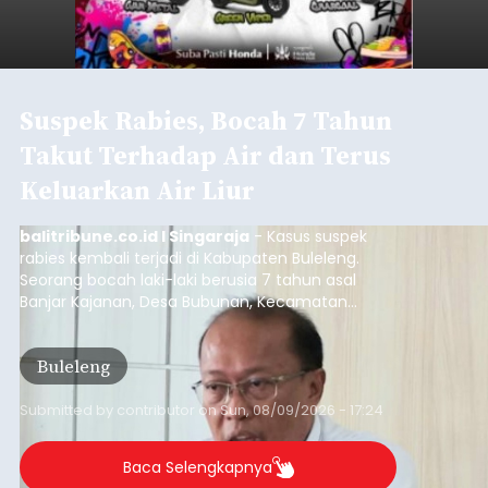
Suspek Rabies, Bocah 7 Tahun
Takut Terhadap Air dan Terus
Keluarkan Air Liur
balitribune.co.id I Singaraja
- Kasus suspek
rabies kembali terjadi di Kabupaten Buleleng.
Seorang bocah laki-laki berusia 7 tahun asal
Banjar Kajanan, Desa Bubunan, Kecamatan
Seririt, dilaporkan mengalami gejala khas rabies
setelah sebelumnya digigit anjing pada awal Juni
Buleleng
2026.
Submitted by
contributor
on
Sun, 08/09/2026 - 17:24
Baca Selengkapnya