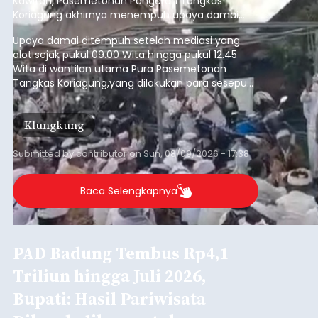
Kawitan, Pasemetonan Pangeran Tangkas
Koriagung akhirnya menempuh upaya damai,
pada Minggu (9/8/2026).
Upaya damai ditempuh setelah mediasi yang
alot sejak pukul 09.00 Wita hingga pukul 12.45
Wita di wantilan utama Pura Pasemetonan
Tangkas Koriagung,yang dilakukan para sesepuh
kedua belah pihak yang berseberangan.
Klungkung
Submitted by
contributor
on
Sun, 08/09/2026 - 17:38
Baca Selengkapnya
PAD Badung Tembus Rp4,1
Triliun hingga Juli 2026,
Bupati: Hasil Pariwisata