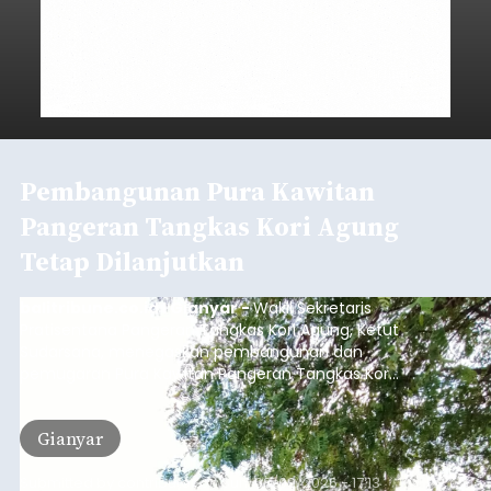
Pembangunan Pura Kawitan
Pangeran Tangkas Kori Agung
Tetap Dilanjutkan
balitribune.co.id I Gianyar -
Wakil Sekretaris
Pratisentana Pangeran Tangkas Kori Agung, Ketut
Sudarsana, menegaskan pembangunan dan
pemugaran Pura Kawitan Pangeran Tangkas Kori
Agung tetap dilanjutkan.
Gianyar
Submitted by
contributor
on
Sun, 08/09/2026 - 17:13