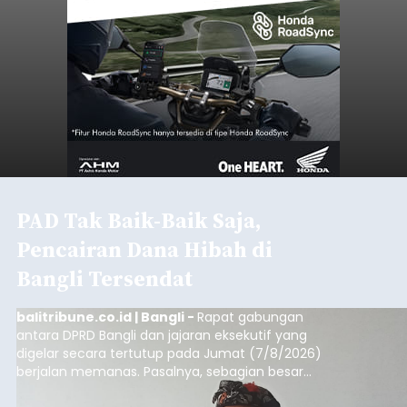
PAD Tak Baik-Baik Saja,
Pencairan Dana Hibah di
Bangli Tersendat
balitribune.co.id | Bangli -
Rapat gabungan
antara DPRD Bangli dan jajaran eksekutif yang
digelar secara tertutup pada Jumat (7/8/2026)
berjalan memanas. Pasalnya, sebagian besar
dana hibah yang bersumber dari pokok-pokok