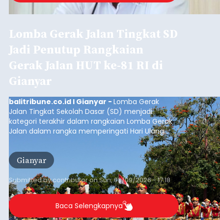
Lomba Gerak Jalan Tingkat SD
Jadi Penutup Rangkaian
Gerak Jalan HUT ke-81 RI di
Gianyar
balitribune.co.id I Gianyar -
Lomba Gerak
Jalan Tingkat Sekolah Dasar (SD) menjadi
kategori terakhir dalam rangkaian Lomba Gerak
Jalan dalam rangka memperingati Hari Ulang
Tahun (HUT) ke-81 Kemerdekaan Republik
Indonesia Tahun 2026 di Kabupaten Gianyar.
Gianyar
Submitted by
contributor
on
Sun, 08/09/2026 - 17:18
Baca Selengkapnya