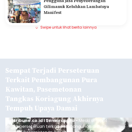
Pengguna Jasa Penyeberangan
Gilimanuk Keluhkan Lambatnya
Manifest
Swipe untuk lihat berita lainnya
Sempat Terjadi Perseteruan
Terkait Pembangunan Pura
Kawitan, Pasemetonan
Tangkas Koriagung Akhirnya
Tempuh Upaya Damai
balitribune.co.id I Semarapura -
Meski sempat
terjadi perseteruan terkait pembangunan di Pura