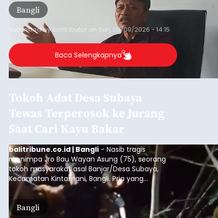
pikiran (pokok-pokok pikiran/pokir) dewan hasil
Bangli
penjaringan aspirasi masyarakat saat reses tak
kunjung cair.
Submitted by
contributor
on
Sun, 08/09/2026 - 14:15
Baca Selengkapnya
Tokoh Adat Desa Subaya
Tewas Terperosok ke Jurang
Saat Cari Kayu Bakar
balitribune.co.id | Bangli
- Nasib tragis
menimpa Jro Bau Wayan Asung (75), seorang
tokoh masyarakat asal Banjar/Desa Subaya,
Kecamatan Kintamani, Bangli. Pria yang
menjabat dalam struktur kepemimpinan adat
Ulu Apad
tersebut ditemukan meninggal dunia
Bangli
setelah terperosok ke jurang sedalam kurang
lebih 75 meter saat mencari kayu bakar di