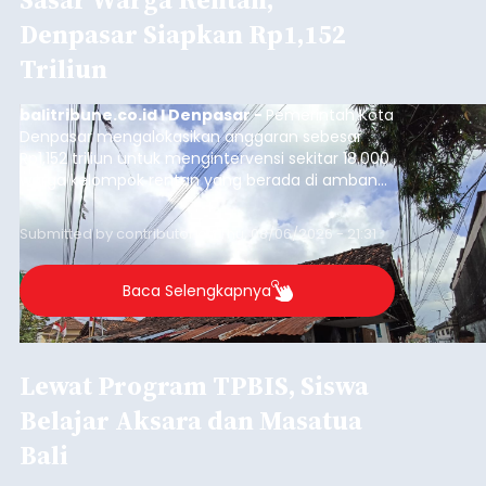
Denpasar Siapkan Rp1,152
Triliun
balitribune.co.id I Denpasar -
Pemerintah Kota
Denpasar mengalokasikan anggaran sebesar
Rp1,152 triliun untuk mengintervensi sekitar 18.000
warga kelompok rentan yang berada di ambang
garis kemiskinan. Langkah strategis ini diambil
guna menjaga masyarakat yang berada pada
Submitted by
contributor
on
Thu, 08/06/2026 - 21:31
kelompok desil 5 dan 6 tersebut agar tidak
merosot ke kategori miskin.
Baca Selengkapnya
Lewat Program TPBIS, Siswa
Belajar Aksara dan Masatua
Bali