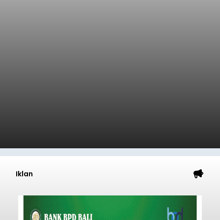
Iklan