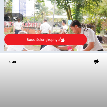
Tahanan Negara Kelas II B Bangli menggelar
kegiatan pemeriksaan kesehatan gratis, Rabu
(6/8/2026).
Bangli
Submitted by
contributor
on
Thu, 08/06/2026 - 20:56
Baca Selengkapnya
Iklan