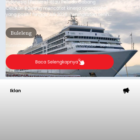
Indonesia (Persero) atau Pelindo Cabang
Celukan Bawang mencatat kinerja operasional
yang positif hingga Juli 2026. Peningkatan terlihat
dari arus kapal yang mencapai 1,48 juta Gross
Tonnage (GT), atau tumbuh 12,4 persen
Buleleng
dibandingkan periode yang sama tahun lalu
yang tercatat sebesar 1,32 juta GT.
Submitted by
contributor
on
Thu, 08/06/2026 - 20:41
Baca Selengkapnya
Iklan