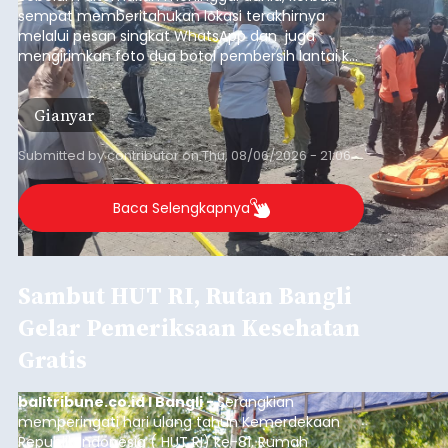
sempat memberitahukan lokasi terakhirnya
melalui pesan singkat WhatsApp dan juga
mengirimkan foto dua botol pembersih lantai ke
istrinya.
Gianyar
Submitted by
contributor
on
Thu, 08/06/2026 - 21:06
Baca Selengkapnya
Sambut HUT RI, Rutan Bangli
Gelar Pemeriksaan Kesehatan
Gratis
balitribune.co.id I Bangli -
Serangkian
memperingati hari ulang tahun Kemerdekaan
Republik Indonesia ( HUT RI) ke-81, Rumah