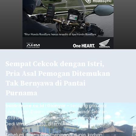
Sempat Cekcok dengan Istri,
Pria Asal Pemogan Ditemukan
Tak Bernyawa di Pantai
Purnama
balitribune.co.id I Gianyar -
Seorang pria asal
Lingkungan Dalem, Pemogan, Denpasar Selatan,
Kota Denpasar, yang diketahui bernama I Kadek
Dedi Wiranata (35), ditemukan tidak bernyawa di
pesisir Pantai Purnama, Sukawati.
Sebelum ditemukan meninggal dunia, korban