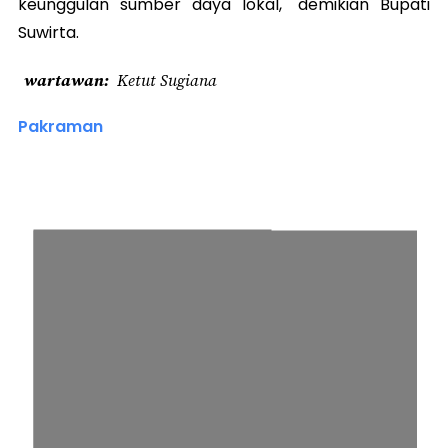
keunggulan sumber daya lokal," demikian Bupati
Suwirta.
wartawan
Ketut Sugiana
Pakraman