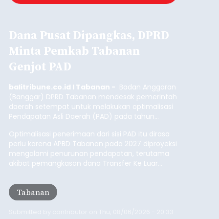
Dana Pusat Dipangkas, DPRD
Minta Pemkab Tabanan
Genjot PAD
balitribune.co.id I Tabanan -
Badan Anggaran
(Banggar) DPRD Tabanan mendesak pemerintah
daerah setempat untuk melakukan optimalisasi
Pendapatan Asli Daerah (PAD) pada tahun
anggaran 2027.
Optimalisasi penerimaan dari sisi PAD itu dirasa
perlu karena APBD Tabanan pada 2027 diproyeksi
mengalami penurunan pendapatan, terutama
akibat pemangkasan dana Transfer Ke Luar
Daerah (TKD) dari pemerintah pusat.
Tabanan
Submitted by
contributor
on
Thu, 08/06/2026 - 20:33