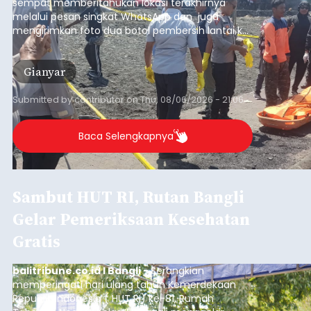
sempat memberitahukan lokasi terakhirnya
melalui pesan singkat WhatsApp dan juga
mengirimkan foto dua botol pembersih lantai ke
istrinya.
Gianyar
Submitted by
contributor
on
Thu, 08/06/2026 - 21:06
Baca Selengkapnya
Sambut HUT RI, Rutan Bangli
Gelar Pemeriksaan Kesehatan
Gratis
balitribune.co.id I Bangli -
Serangkian
memperingati hari ulang tahun Kemerdekaan
Republik Indonesia ( HUT RI) ke-81, Rumah