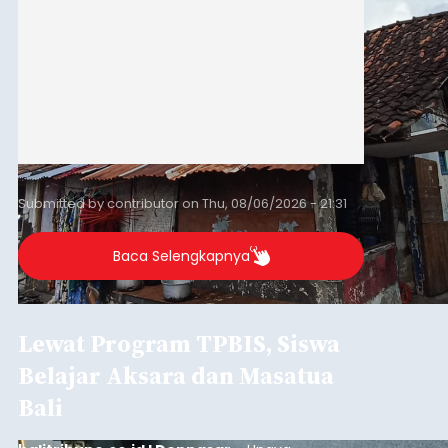
Submitted by
contributor
on
Thu, 08/06/2026 - 21:31
Baca Selengkapnya
Lewat Program TPBIS, Siswa
Belajar Aksara dan Masatua
Bali