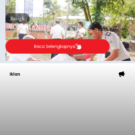
Tahanan Negara Kelas II B Bangli menggelar
kegiatan pemeriksaan kesehatan gratis, Rabu
(6/8/2026).
Bangli
Submitted by
contributor
on
Thu, 08/06/2026 - 20:56
Baca Selengkapnya
Iklan