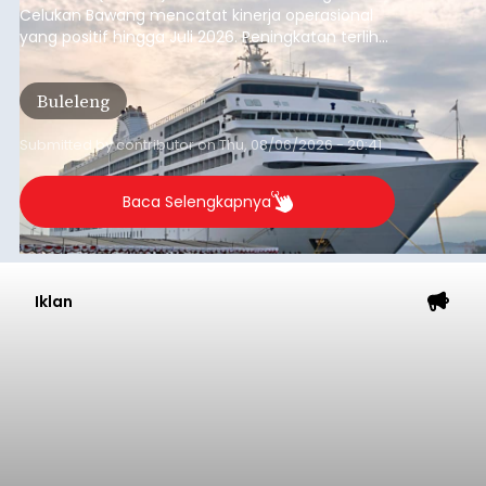
Celukan Bawang mencatat kinerja operasional
yang positif hingga Juli 2026. Peningkatan terlihat
dari arus kapal yang mencapai 1,48 juta Gross
Tonnage (GT), atau tumbuh 12,4 persen
Buleleng
dibandingkan periode yang sama tahun lalu
yang tercatat sebesar 1,32 juta GT.
Submitted by
contributor
on
Thu, 08/06/2026 - 20:41
Baca Selengkapnya
Iklan