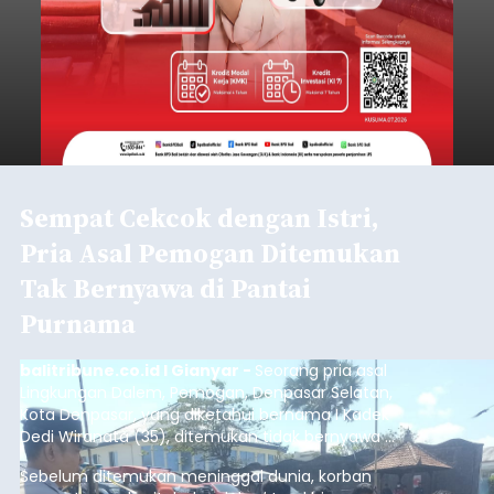
Sempat Cekcok dengan Istri,
Pria Asal Pemogan Ditemukan
Tak Bernyawa di Pantai
Purnama
balitribune.co.id I Gianyar -
Seorang pria asal
Lingkungan Dalem, Pemogan, Denpasar Selatan,
Kota Denpasar, yang diketahui bernama I Kadek
Dedi Wiranata (35), ditemukan tidak bernyawa di
pesisir Pantai Purnama, Sukawati.
Sebelum ditemukan meninggal dunia, korban