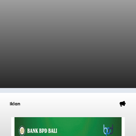
Iklan