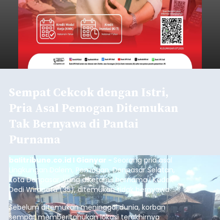
Sempat Cekcok dengan Istri,
Pria Asal Pemogan Ditemukan
Tak Bernyawa di Pantai
Purnama
balitribune.co.id I Gianyar -
Seorang pria asal
Lingkungan Dalem, Pemogan, Denpasar Selatan,
Kota Denpasar, yang diketahui bernama I Kadek
Dedi Wiranata (35), ditemukan tidak bernyawa di
pesisir Pantai Purnama, Sukawati.
Sebelum ditemukan meninggal dunia, korban
sempat memberitahukan lokasi terakhirnya