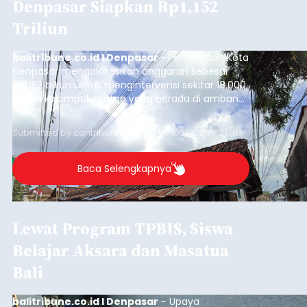
Denpasar Siapkan Rp1,152
Triliun
balitribune.co.id I Denpasar -
Pemerintah Kota
Denpasar mengalokasikan anggaran sebesar
Rp1,152 triliun untuk mengintervensi sekitar 18.000
warga kelompok rentan yang berada di ambang
garis kemiskinan. Langkah strategis ini diambil
guna menjaga masyarakat yang berada pada
Submitted by
contributor
on
Thu, 08/06/2026 - 21:31
kelompok desil 5 dan 6 tersebut agar tidak
merosot ke kategori miskin.
Baca Selengkapnya
Lewat Program TPBIS, Siswa
Belajar Aksara dan Masatua
Bali
balitribune.co.id I Denpasar
– Upaya