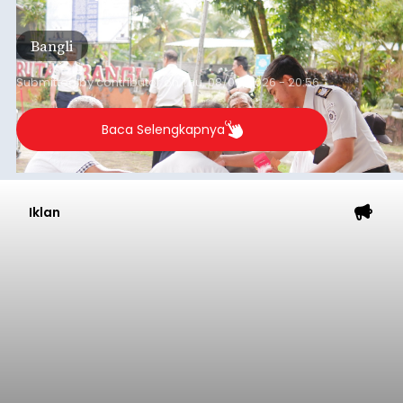
kegiatan pemeriksaan kesehatan gratis, Rabu
(6/8/2026).
Bangli
Submitted by
contributor
on
Thu, 08/06/2026 - 20:56
Baca Selengkapnya
Iklan