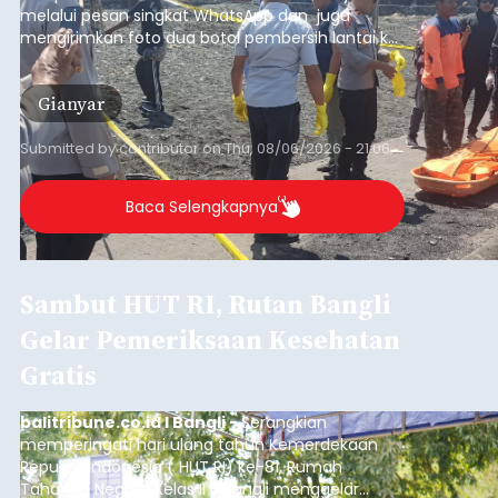
melalui pesan singkat WhatsApp dan juga
mengirimkan foto dua botol pembersih lantai ke
istrinya.
Gianyar
Submitted by
contributor
on
Thu, 08/06/2026 - 21:06
Baca Selengkapnya
Sambut HUT RI, Rutan Bangli
Gelar Pemeriksaan Kesehatan
Gratis
balitribune.co.id I Bangli -
Serangkian
memperingati hari ulang tahun Kemerdekaan
Republik Indonesia ( HUT RI) ke-81, Rumah
Tahanan Negara Kelas II B Bangli menggelar