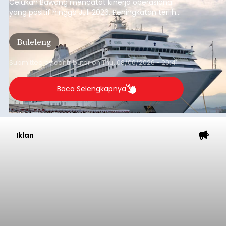
Celukan Bawang mencatat kinerja operasional
yang positif hingga Juli 2026. Peningkatan terlihat
dari arus kapal yang mencapai 1,48 juta Gross
Tonnage (GT), atau tumbuh 12,4 persen
Buleleng
dibandingkan periode yang sama tahun lalu
yang tercatat sebesar 1,32 juta GT.
Submitted by
contributor
on
Thu, 08/06/2026 - 20:41
Baca Selengkapnya
Iklan