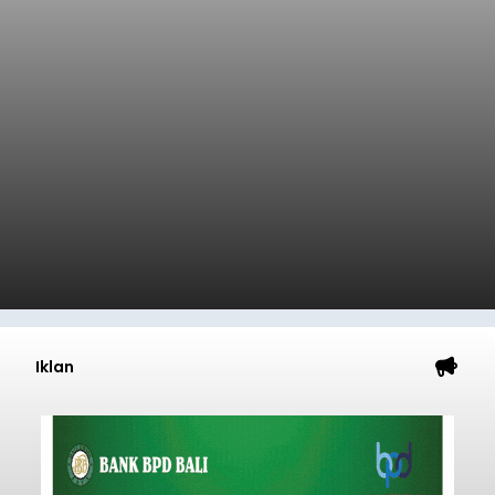
Iklan