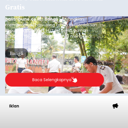
Gratis
balitribune.co.id I Bangli -
Serangkian
memperingati hari ulang tahun Kemerdekaan
Republik Indonesia ( HUT RI) ke-81, Rumah
Tahanan Negara Kelas II B Bangli menggelar
kegiatan pemeriksaan kesehatan gratis, Rabu
(6/8/2026).
Bangli
Submitted by
contributor
on
Thu, 08/06/2026 - 20:56
Baca Selengkapnya
Iklan