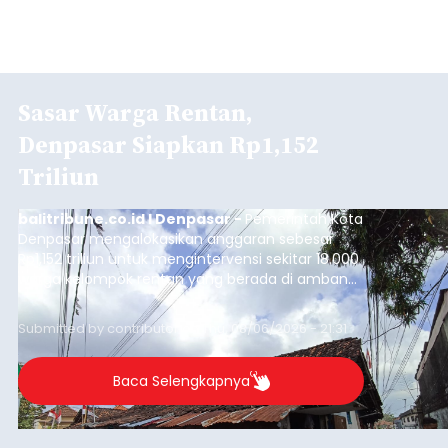
Sasar Warga Rentan,
Denpasar Siapkan Rp1,152
Triliun
balitribune.co.id I Denpasar -
Pemerintah Kota
Denpasar mengalokasikan anggaran sebesar
Rp1,152 triliun untuk mengintervensi sekitar 18.000
warga kelompok rentan yang berada di ambang
garis kemiskinan. Langkah strategis ini diambil
guna menjaga masyarakat yang berada pada
Submitted by
contributor
on
Thu, 08/06/2026 - 21:31
kelompok desil 5 dan 6 tersebut agar tidak
merosot ke kategori miskin.
Baca Selengkapnya