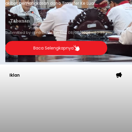
akibat pemangkasan dana Transfer Ke Luar
Daerah (TKD) dari pemerintah pusat.
Tabanan
Submitted by
contributor
on
Thu, 08/06/2026 - 20:33
Baca Selengkapnya
Iklan