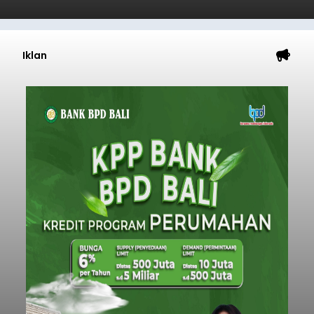
Iklan