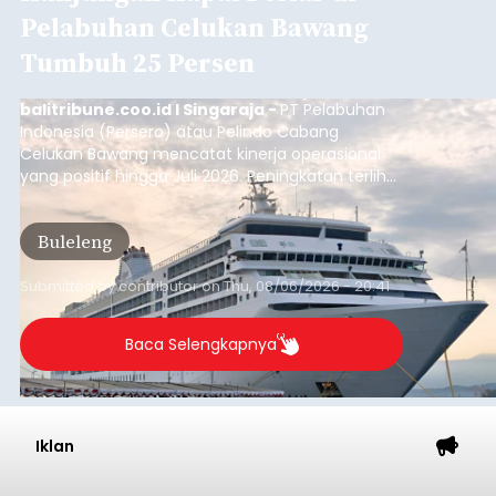
Pelabuhan Celukan Bawang
Tumbuh 25 Persen
balitribune.coo.id I Singaraja -
PT Pelabuhan
Indonesia (Persero) atau Pelindo Cabang
Celukan Bawang mencatat kinerja operasional
yang positif hingga Juli 2026. Peningkatan terlihat
dari arus kapal yang mencapai 1,48 juta Gross
Tonnage (GT), atau tumbuh 12,4 persen
Buleleng
dibandingkan periode yang sama tahun lalu
yang tercatat sebesar 1,32 juta GT.
Submitted by
contributor
on
Thu, 08/06/2026 - 20:41
Baca Selengkapnya
Iklan