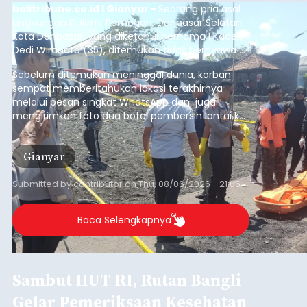
balitribune.co.id I Gianyar -
Seorang pria asal
Lingkungan Dalem, Pemogan, Denpasar Selatan,
Kota Denpasar, yang diketahui bernama I Kadek
Dedi Wiranata (35), ditemukan tidak bernyawa di
pesisir Pantai Purnama, Sukawati.
Sebelum ditemukan meninggal dunia, korban
sempat memberitahukan lokasi terakhirnya
melalui pesan singkat WhatsApp dan juga
mengirimkan foto dua botol pembersih lantai ke
istrinya.
Gianyar
Submitted by
contributor
on
Thu, 08/06/2026 - 21:06
Baca Selengkapnya
Sambut HUT RI, Rutan Bangli
Gelar Pemeriksaan Kesehatan