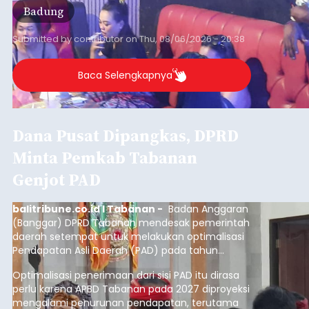
Badung
Submitted by
contributor
on
Thu, 08/06/2026 - 20:38
Baca Selengkapnya
Dana Pusat Dipangkas, DPRD
Minta Pemkab Tabanan
Genjot PAD
balitribune.co.id I Tabanan -
Badan Anggaran
(Banggar) DPRD Tabanan mendesak pemerintah
daerah setempat untuk melakukan optimalisasi
Pendapatan Asli Daerah (PAD) pada tahun
anggaran 2027.
Optimalisasi penerimaan dari sisi PAD itu dirasa
perlu karena APBD Tabanan pada 2027 diproyeksi
mengalami penurunan pendapatan, terutama