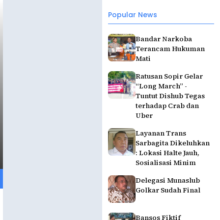
Popular News
Bandar Narkoba
Terancam Hukuman
Mati
Ratusan Sopir Gelar
“Long March” -
Tuntut Dishub Tegas
terhadap Crab dan
Uber
Layanan Trans
Sarbagita Dikeluhkan
: Lokasi Halte Jauh,
Sosialisasi Minim
Delegasi Munaslub
Golkar Sudah Final
Bansos Fiktif