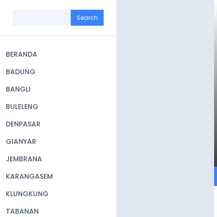
Skip
to
Search
main
content
BERANDA
Main
BADUNG
navigation
BANGLI
BULELENG
DENPASAR
GIANYAR
JEMBRANA
KARANGASEM
KLUNGKUNG
TABANAN