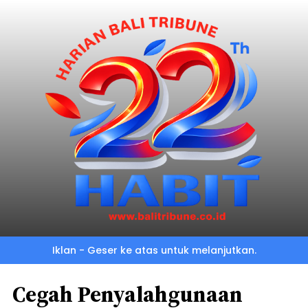
Iklan - Geser ke atas untuk melanjutkan.
Cegah Penyalahgunaan