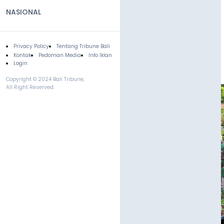
NASIONAL
Privacy Policy
Tentang Tribune Bali
Footer
Kontak
Pedoman Media
Info Iklan
Login
Copyright © 2024 Bali Tribune,
All Right Reserved.