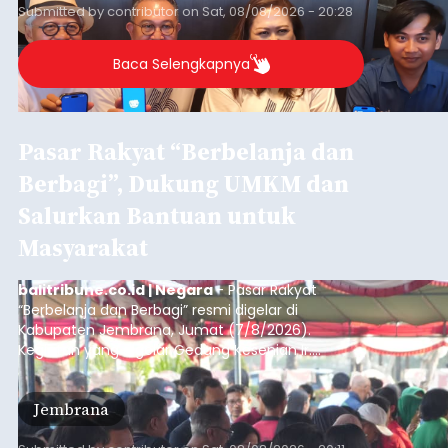
sekolah, salah satunya adalah alumni SMA 1
Submitted by
contributor
on
Sat, 08/08/2026 - 20:28
Denpasar.
Baca Selengkapnya
Pasar Rakyat “Berbelanja dan
Berbagi”, Dukung UMKM dan
Salurkan Bantuan untuk
Masyarakat
balitribune.co.id | Negara
- Pasar Rakyat
“Berbelanja dan Berbagi” resmi digelar di
Kabupaten Jembrana, Jumat (7/8/2026).
Kegiatan yang digelar Gedung Kesenian Ir.
Soekarno ini memadukan pemberdayaan
ekonomi masyarakat dengan aksi sosial tersebut
Jembrana
mendapat antusiasme tinggi dan mencatat nilai
transaksi mencapai Rp672.733.200.