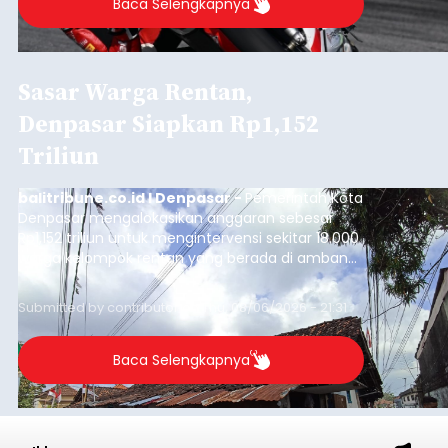
Baca Selengkapnya
Sasar Warga Rentan,
Denpasar Siapkan Rp1,152
Triliun
balitribune.co.id I Denpasar -
Pemerintah Kota
Denpasar mengalokasikan anggaran sebesar
Rp1,152 triliun untuk mengintervensi sekitar 18.000
warga kelompok rentan yang berada di ambang
garis kemiskinan. Langkah strategis ini diambil
guna menjaga masyarakat yang berada pada
Submitted by
contributor
on
Thu, 08/06/2026 - 21:31
kelompok desil 5 dan 6 tersebut agar tidak
merosot ke kategori miskin.
Baca Selengkapnya