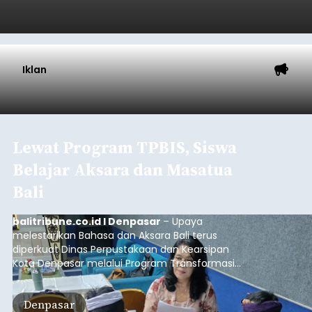
Iklan
Lewat Program TPBIS, Siswa
Belajar Aksara dan Masatua
Bali
balitribune.co.id I Denpasar
– Upaya
melestarikan Bahasa dan Aksara Bali terus
diperkuat Dinas Perpustakaan dan Kearsipan
Kota Denpasar melalui Program Transformasi
Perpustakaan Berbasis Inklusi Sosial (TPBIS).
Tahun ini, sebanyak 63 siswa kelas IV dan V SD
Denpasar
Negeri 17 Dangin Puri mendapat pelatihan