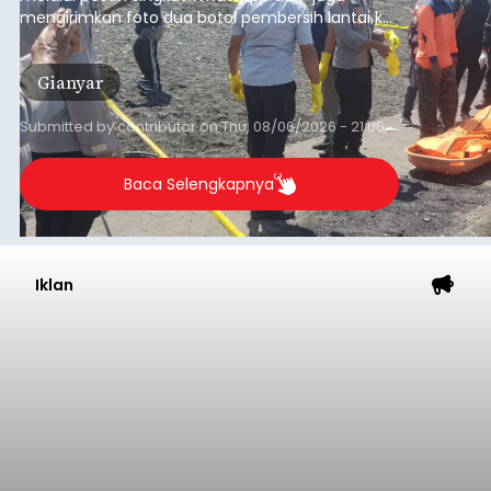
mengirimkan foto dua botol pembersih lantai ke
istrinya.
Gianyar
Submitted by
contributor
on
Thu, 08/06/2026 - 21:06
Baca Selengkapnya
Iklan