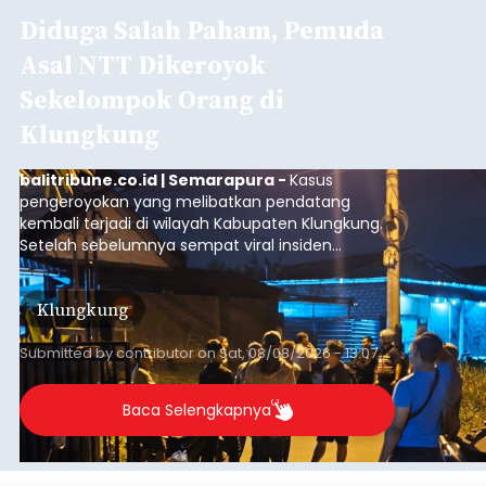
Diduga Salah Paham, Pemuda
Asal NTT Dikeroyok
Sekelompok Orang di
Klungkung
balitribune.co.id | Semarapura -
Kasus
pengeroyokan yang melibatkan pendatang
kembali terjadi di wilayah Kabupaten Klungkung.
Setelah sebelumnya sempat viral insiden
keributan di barat Pasar Galiran, peristiwa serupa
kini menimpa seorang pemuda asal Kabupaten
Klungkung
Sumba Barat Daya (SBD), Nusa Tenggara Timur
(NTT).
Submitted by
contributor
on
Sat, 08/08/2026 - 13:07
Baca Selengkapnya