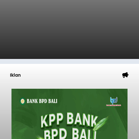
Iklan