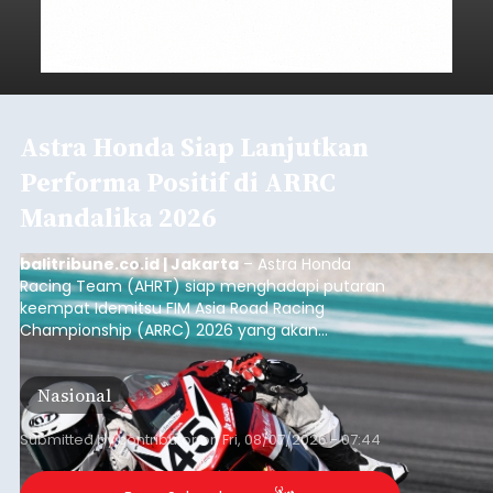
Astra Honda Siap Lanjutkan
Performa Positif di ARRC
Mandalika 2026
balitribune.co.id | Jakarta
– Astra Honda
Racing Team (AHRT) siap menghadapi putaran
keempat Idemitsu FIM Asia Road Racing
Championship (ARRC) 2026 yang akan
berlangsung di Pertamina Mandalika
International Circuit, Lombok, Nusa Tenggara
Nasional
Barat, pada 7–9 Agustus 2026.
Submitted by
contributor
on
Fri, 08/07/2026 - 07:44