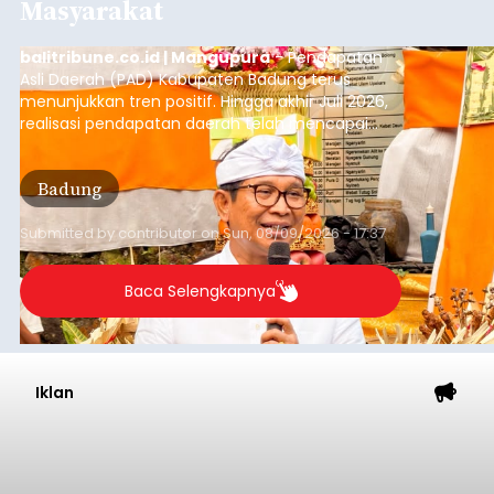
Tangkas Koriagung Akhirnya
Tempuh Upaya Damai
balitribune.co.id I Semarapura -
Meski sempat
terjadi perseteruan terkait pembangunan di Pura
Kawitan, Pasemetonan Pangeran Tangkas
Koriagung akhirnya menempuh upaya damai,
pada Minggu (9/8/2026).
Upaya damai ditempuh setelah mediasi yang
alot sejak pukul 09.00 Wita hingga pukul 12.45
Wita di wantilan utama Pura Pasemetonan
Tangkas Koriagung,yang dilakukan para sesepuh
kedua belah pihak yang berseberangan.
Klungkung
Submitted by
contributor
on
Sun, 08/09/2026 - 17:38
Baca Selengkapnya