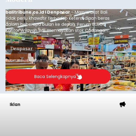
balitribune.co.id I Denpasar
- Masyarakat Bali
tidak perlu khawatir terhadap ketersediaan beras
dalam beberapa bulan ke depan. Perum BULOG
Kantor Wilayah Bali memastikan stok Cadangan
Beras Pemerintah (CBP) masih dalam kondisi
aman, bahkan diproyeksikan mampu memenuhi
Denpasar
kebutuhan masyarakat hingga sekitar 10 bulan.
Submitted by
contributor
on
Sun, 08/09/2026 - 18:27
Baca Selengkapnya
Iklan