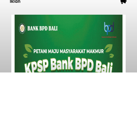
Iklan