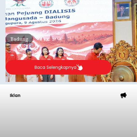
balitribune.co.id | Mangupura
- Bupati Badung
I Wayan Adi Arnawa meminta pasien yang
menjalani terapi dialisis untuk tetap semangat
dan tidak berputus asa. Pesan itu
disampaikannya saat menghadiri Sarasehan
Pejuang Dialisis yang digelar RSD Mangusada di
Badung
Ruang Kertha Gosana, Puspem Badung, Minggu
(9/8/2026).
Submitted by
contributor
on
Sun, 08/09/2026 - 18:44
Baca Selengkapnya
Iklan