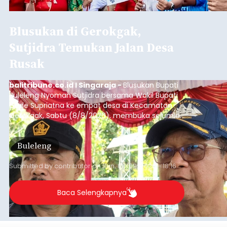
Blusukan di Gerokgak,
Sutjidra Temukan Jalan Desa
Rusak
balitribune.co.id I Singaraja -
Blusukan Bupati
Buleleng Nyoman Sutjidra bersama Wakil Bupati
Gede Supriatna ke empat desa di Kecamatan
Gerokgak, Sabtu (8/8/2026), membuka sejumlah
persoalan yang masih dihadapi masyarakat. Dari
jalan desa yang rusak hingga potensi pertanian
Buleleng
yang belum optimal, semuanya menjadi
perhatian pemerintah daerah.
Submitted by
contributor
on
Sun, 08/09/2026 - 18:16
Baca Selengkapnya