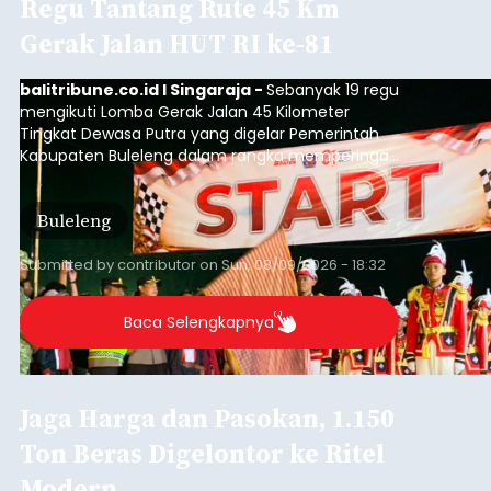
Regu Tantang Rute 45 Km
Gerak Jalan HUT RI ke-81
balitribune.co.id I Singaraja -
Sebanyak 19 regu
mengikuti Lomba Gerak Jalan 45 Kilometer
Tingkat Dewasa Putra yang digelar Pemerintah
Kabupaten Buleleng dalam rangka memperingati
HUT ke-81 Kemerdekaan Republik Indonesia.
Lomba resmi dimulai dari Lapangan Sepak Bola
Buleleng
Desa Celukan Bawang, Sabtu (8/8/2026) malam.
Submitted by
contributor
on
Sun, 08/09/2026 - 18:32
Baca Selengkapnya
Jaga Harga dan Pasokan, 1.150
Ton Beras Digelontor ke Ritel
Modern