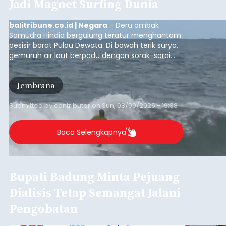
Jadi Magnet Surfing Dunia
balitribune.co.id | Negara
- Deru ombak
Samudra Hindia bergulung teratur menghantam
pesisir barat Pulau Dewata. Di bawah terik surya,
gemuruh air laut berpadu dengan sorak-sorai
penonton yang memadati Pantai Medewi,
Kecamatan Pekutatan pada Minggu (9/8/2026).
Jembrana
Ratusan peselancar dari berbagai penjuru
nusantara berkompetisi menaklukan ombak
terbaik dan menantang.
Submitted by
contributor
on
Sun, 08/09/2026 - 19:38
Baca Selengkapnya
Bupati Badung Minta Pejuang
Dialisis Tetap Semangat Jalani
Pengobatan