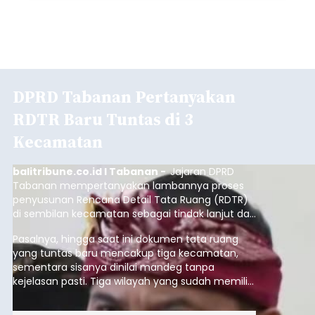
DPRD Tabanan Pertanyakan
RDTR Baru Tuntas di 3
Kecamatan
balitribune.co.id I Tabanan -
Jajaran DPRD
Tabanan mempertanyakan lambannya proses
penyusunan Rencana Detail Tata Ruang (RDTR)
di sembilan kecamatan sebagai tindak lanjut dari
pelaksanaan RTRW.
Pasalnya, hingga saat ini dokumen tata ruang
yang tuntas baru mencakup tiga kecamatan,
sementara sisanya dinilai mandeg tanpa
kejelasan pasti. Tiga wilayah yang sudah memiliki
RDTR tersebut meliputi Kecamatan Kediri,
Tabanan, dan Selemadeg Barat.