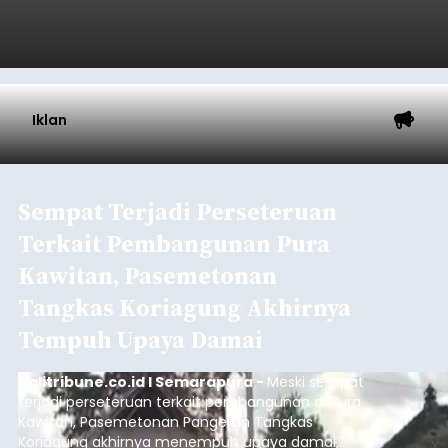
Iklan