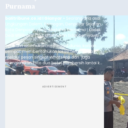
Purnama
balitribune.co.id I Gianyar -
Seorang pria asal
Lingkungan Dalem, Pemogan, Denpasar Selatan,
Kota Denpasar, yang diketahui bernama I Kadek
Dedi Wiranata (35), ditemukan tidak bernyawa di
pesisir Pantai Purnama, Sukawati.
Sebelum ditemukan meninggal dunia, korban
sempat memberitahukan lokasi terakhirnya
melalui pesan singkat WhatsApp dan juga
mengirimkan foto dua botol pembersih lantai ke
istrinya.
ADVERTISEMENT