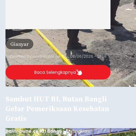
Gianyar
Submitted by
contributor
on
Thu, 08/06/2026 - 21:06
Baca Selengkapnya
Sambut HUT RI, Rutan Bangli
Gelar Pemeriksaan Kesehatan
Gratis
balitribune.co.id I Bangli -
Serangkian