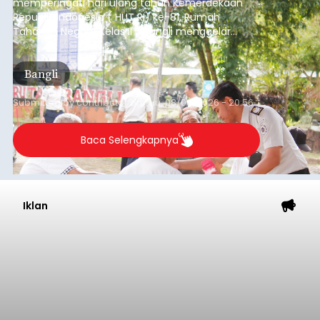
memperingati hari ulang tahun Kemerdekaan
Republik Indonesia ( HUT RI) ke-81, Rumah
Tahanan Negara Kelas II B Bangli menggelar
kegiatan pemeriksaan kesehatan gratis, Rabu
(6/8/2026).
Bangli
Submitted by
contributor
on
Thu, 08/06/2026 - 20:56
Baca Selengkapnya
Iklan