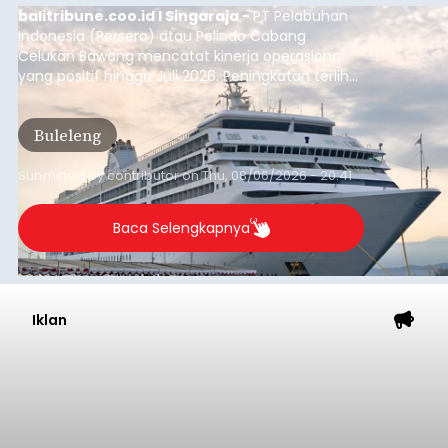
balitribune.coo.id I Singaraja -
PT Pelabuhan
Indonesia (Persero) atau Pelindo Cabang
Celukan Bawang mencatat kinerja operasional
yang positif hingga Juli 2026. Peningkatan terlihat
dari arus kapal yang mencapai 1,48 juta Gross
Tonnage (GT), atau tumbuh 12,4 persen
Buleleng
dibandingkan periode yang sama tahun lalu
yang tercatat sebesar 1,32 juta GT.
Submitted by
contributor
on
Thu, 08/06/2026 - 20:41
Baca Selengkapnya
Iklan