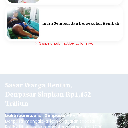
Ingin Sembuh dan Bersekolah Kembali
Swipe untuk lihat berita lainnya
Sasar Warga Rentan,
Denpasar Siapkan Rp1,152
Triliun
balitribune.co.id I Denpasar -
Pemerintah Kota
Denpasar mengalokasikan anggaran sebesar
Rp1,152 triliun untuk mengintervensi sekitar 18.000