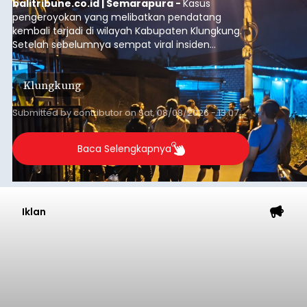
balitribune.co.id | Semarapura -
Kasus
pengeroyokan yang melibatkan pendatang
kembali terjadi di wilayah Kabupaten Klungkung.
Setelah sebelumnya sempat viral insiden
keributan di barat Pasar Galiran, peristiwa serupa
kini menimpa seorang pemuda asal Kabupaten
Klungkung
Sumba Barat Daya (SBD), Nusa Tenggara Timur
(NTT).
Submitted by
contributor
on
Sat, 08/08/2026 - 13:07
Baca Selengkapnya
Iklan