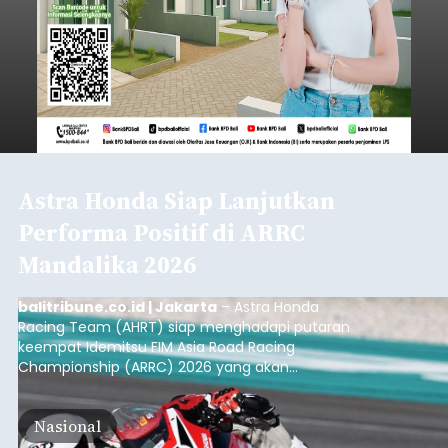
Astra Honda Siap Lanjutkan
Performa Positif di ARRC
Mandalika 2026
balitribune.co.id | Jakarta
– Astra Honda
Racing Team (AHRT) siap menghadapi putaran
keempat Idemitsu FIM Asia Road Racing
Championship (ARRC) 2026 yang akan
berlangsung di Pertamina Mandalika
International Circuit, Lombok, Nusa Tenggara
Nasional
Barat, pada 7–9 Agustus 2026.