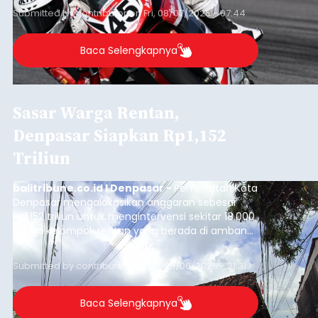
Submitted by
contributor
on
Fri, 08/07/2026 - 07:44
Baca Selengkapnya
Sasar Warga Rentan,
Denpasar Siapkan Rp1,152
Triliun
balitribune.co.id I Denpasar -
Pemerintah Kota
Denpasar mengalokasikan anggaran sebesar
Rp1,152 triliun untuk mengintervensi sekitar 18.000
warga kelompok rentan yang berada di ambang
garis kemiskinan. Langkah strategis ini diambil
guna menjaga masyarakat yang berada pada
Submitted by
contributor
on
Thu, 08/06/2026 - 21:31
kelompok desil 5 dan 6 tersebut agar tidak
merosot ke kategori miskin.
Baca Selengkapnya