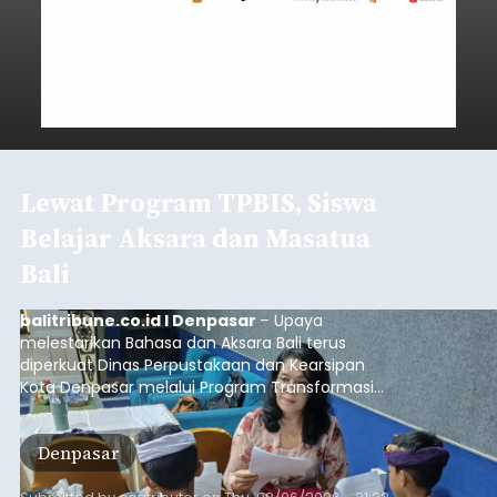
Lewat Program TPBIS, Siswa
Belajar Aksara dan Masatua
Bali
balitribune.co.id I Denpasar
– Upaya
melestarikan Bahasa dan Aksara Bali terus
diperkuat Dinas Perpustakaan dan Kearsipan
Kota Denpasar melalui Program Transformasi
Perpustakaan Berbasis Inklusi Sosial (TPBIS).
Tahun ini, sebanyak 63 siswa kelas IV dan V SD
Denpasar
Negeri 17 Dangin Puri mendapat pelatihan
menulis Aksara Bali serta Masatua atau