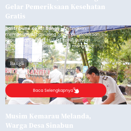
Gelar Pemeriksaan Kesehatan
Gratis
balitribune.co.id I Bangli -
Serangkian
memperingati hari ulang tahun Kemerdekaan
Republik Indonesia ( HUT RI) ke-81, Rumah
Tahanan Negara Kelas II B Bangli menggelar
kegiatan pemeriksaan kesehatan gratis, Rabu
(6/8/2026).
Bangli
Submitted by
contributor
on
Thu, 08/06/2026 - 20:56
Baca Selengkapnya
Musim Kemarau Melanda,
Warga Desa Sinabun