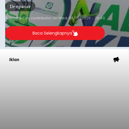
Kondisi ini terutama dialami oleh peserta
Denpasar
segmen Pekerja Bukan Penerima Upah (PBPU)
yang memiliki penghasilan tidak tetap.
Submitted by
contributor
on
Wed, 08/05/2026 - 20:43
Baca Selengkapnya
Iklan