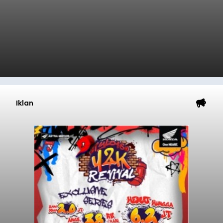
Iklan