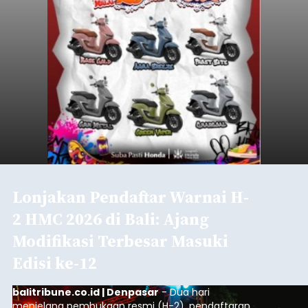
Lonjakan Pendaftar Warnai H-
2 HMC 2026 di Bali: Ajang
Modifikasi Terbesar Masuki
Edisi ke-12
balitribune.co.id | Denpasar
- Dua hari
menjelang pembukaan resmi (H-2), pendaftaran