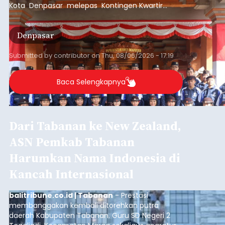
Kota Denpasar melepas Kontingen Kwartir
Cabang Gerakan Pramuka Denpasar yang akan
mengikuti Jambore Nasional Pramuka ke-12
Denpasar
Tahun 2026 di Bumi Perkemahan Cibubur,
Jakarta Timur.
Submitted by
contributor
on
Thu, 08/06/2026 - 17:19
Baca Selengkapnya
Dari Tabanan ke New Zealand,
ASN Pemkab Tabanan
Harumkan Nama Indonesia di
Kancah Internasional
balitribune.co.id | Tabanan
- Prestasi
membanggakan kembali ditorehkan putra
daerah Kabupaten Tabanan. Guru SD Negeri 2