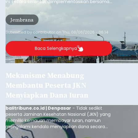
ini secara serentak diimplementasikan bersama
empat pelabuhan utama lainnya, yakni
Pelabuhan Merak, Bakauheni, Kayangan, dan
Jembrana
Lembar pada Rabu (5/8/2026).
Submitted by
contributor
on
Thu, 08/06/2026 - 06:14
Baca Selengkapnya
Mekanisme Menabung
Membantu Peserta JKN
Menyiapkan Dana Iuran
balitribune.co.id | Denpasar
- Tidak sedikit
peserta Jaminan Kesehatan Nasional (JKN) yang
memiliki kemauan membayar iuran, namun
mengalami kendala menyiapkan dana secara
penuh saat jatuh tempo pembayaran iuran.