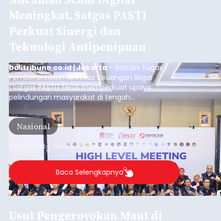
Meningkat, Satgas PASTI
Perkuat Sinergi dan
Teknologi Antipenipuan
balitribune.co.id | Jakarta
- Satuan Tugas
Pemberantasan Aktivitas Keuangan Ilegal
(Satgas PASTI) terus memperkuat upaya
pelindungan masyarakat di tengah
meningkatnya ancaman penipuan digital yang
semakin kompleks.
Nasional
Submitted by
contributor
on
Thu, 08/06/2026 - 09:45
Baca Selengkapnya
Usut Pengeroyokan Maut di