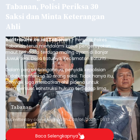
Tabanan, Polisi Periksa 30
Saksi dan Minta Keterangan
Ahli
balitribune.co.id | Tabanan
- Penyidik Polres
Tabanan terus mendalami kasus pengeroyokan
maut terhadap terduga maling ayam di Banjar
Juwuk Legi, Desa Batunya, Kecamatan Baturiti
yang terjadi beberapa waktu lalu.
Dalam perkembangannya, penyidik kepolisian
sudah memeriksa 30 orang saksi. Tidak hanya itu,
penyidik juga melibatkan ahli pidana untuk
memperkuat konstruksi hukum terhadap lima
orang tersangka yang saat ini ditahan.
Tabanan
Submitted by
contributor
on
Thu, 08/06/2026 - 06:17
Baca Selengkapnya