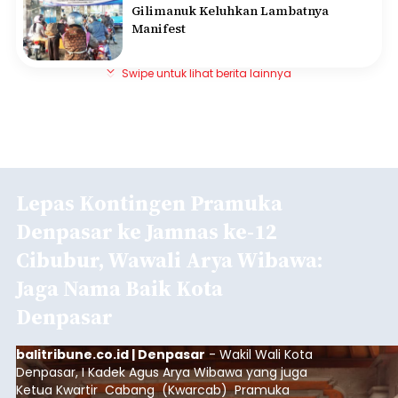
Gilimanuk Keluhkan Lambatnya
Manifest
Swipe untuk lihat berita lainnya
Lepas Kontingen Pramuka
Denpasar ke Jamnas ke-12
Cibubur, Wawali Arya Wibawa:
Jaga Nama Baik Kota
Denpasar
balitribune.co.id | Denpasar
- Wakil Wali Kota
Denpasar, I Kadek Agus Arya Wibawa yang juga
Ketua Kwartir Cabang (Kwarcab) Pramuka