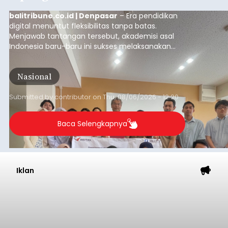
balitribune.co.id | Denpasar
– Era pendidikan
digital menuntut fleksibilitas tanpa batas.
Menjawab tantangan tersebut, akademisi asal
Indonesia baru-baru ini sukses melaksanakan
program Pengabdian Kepada Masyarakat (PKM)
skala internasional di Distributed Systems
Nasional
Laboratory, Okayama University, Jepang.
Submitted by
contributor
on
Thu, 08/06/2026 - 12:20
Baca Selengkapnya
Iklan