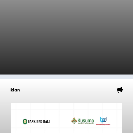
Iklan