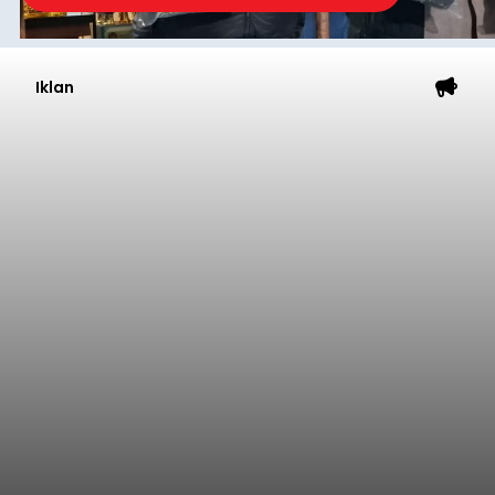
Iklan