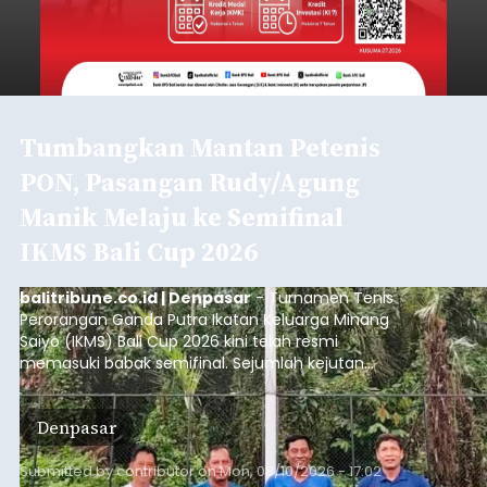
Tumbangkan Mantan Petenis
PON, Pasangan Rudy/Agung
Manik Melaju ke Semifinal
IKMS Bali Cup 2026
balitribune.co.id | Denpasar
- Turnamen Tenis
Perorangan Ganda Putra Ikatan Keluarga Minang
Saiyo (IKMS) Bali Cup 2026 kini telah resmi
memasuki babak semifinal. Sejumlah kejutan
mewarnai babak delapan besar yang digelar di
Lapangan Tenis Telkom Denpasar pada Minggu,
Denpasar
9 Agustus 2026.
Submitted by
contributor
on
Mon, 08/10/2026 - 17:02