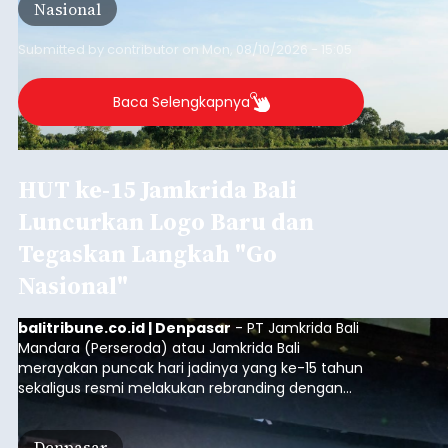
Nasional
sumber susu yang digunakan.
Submitted by
contributor
on
Mon, 08/10/2026 - 15:05
Baca Selengkapnya
HUT ke-15 Jamkrida Bali
Luncurkan Logo Baru dan
Tegaskan Langkah "Go
Nasional"
balitribune.co.id | Denpasar
- PT Jamkrida Bali
Mandara (Perseroda) atau Jamkrida Bali
merayakan puncak hari jadinya yang ke-15 tahun
sekaligus resmi melakukan rebranding dengan
meluncurkan logo baru perusahaan. Peluncuran
ini digelar dalam acara bertajuk "ELEVATE 15:
Denpasar