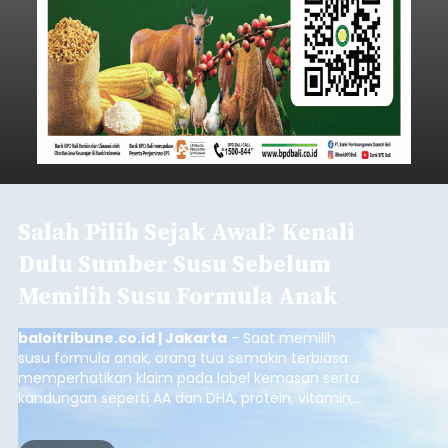
Salah Pilih Sejak Awal? Kenali
Dulu Sumber Susu Sebelum
Memilih Susu Formula Anak
baloitribune.co.id | Jakarta
- Saat memilih
susu formula anak, orang tua semakin terbiasa
memperhatikan klaim pada label kemasan serta
kandungan seperti AA dan DHA, protein, vitamin,
mineral, hingga gula tambahan. Namun, satu hal
yang belum banyak dicermati adalah dari mana