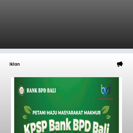
Iklan