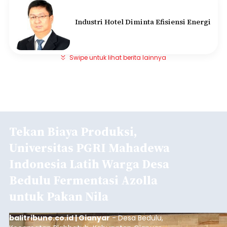
Industri Hotel Diminta Efisiensi Energi
Swipe untuk lihat berita lainnya
Tekan Biaya Produksi,
Universitas PGRI Mahadewa
Indonesia Latih Warga Desa
Bedulu Fermentasi Azolla
untuk Pakan Nila
balitribune.co.id | Gianyar
- Desa Bedulu,