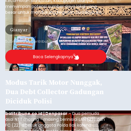
Kecamatan Blahbatuh, Kabupaten Gianyar,
menyimpan potensi sumber daya lokal yang
besar untuk mendukung kegiatan budidaya ikan
nila.
Gianyar
Submitted by
contributor
on
Mon, 08/10/2026 - 19:12
Baca Selengkapnya
Modus Tarik Motor Nunggak,
Dua Debt Collector Gadungan
Diciduk Polisi
balitribune.co.id | Denpasar
- Dua pemuda
asal NTT masing - masing berinisial LAN (23) dan
FC (22) dibekuk anggota Polda Bali karena