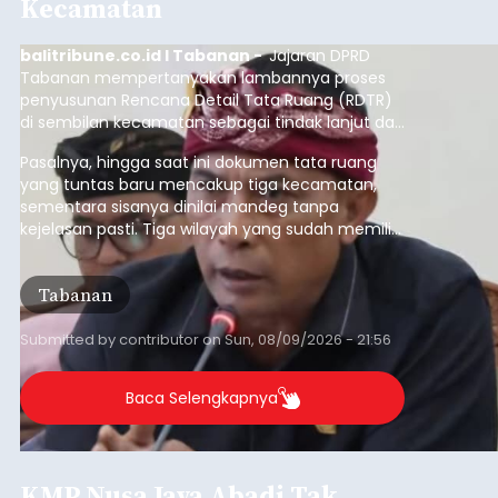
Kecamatan
balitribune.co.id I Tabanan -
Jajaran DPRD
Tabanan mempertanyakan lambannya proses
penyusunan Rencana Detail Tata Ruang (RDTR)
di sembilan kecamatan sebagai tindak lanjut dari
pelaksanaan RTRW.
Pasalnya, hingga saat ini dokumen tata ruang
yang tuntas baru mencakup tiga kecamatan,
sementara sisanya dinilai mandeg tanpa
kejelasan pasti. Tiga wilayah yang sudah memiliki
RDTR tersebut meliputi Kecamatan Kediri,
Tabanan, dan Selemadeg Barat.
Tabanan
Submitted by
contributor
on
Sun, 08/09/2026 - 21:56
Baca Selengkapnya
KMP Nusa Jaya Abadi Tak