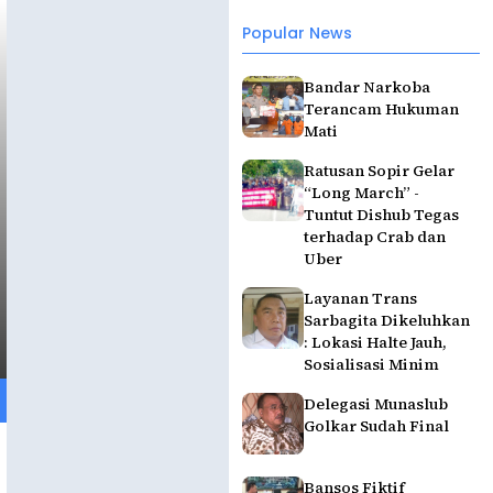
Popular News
Bandar Narkoba
Terancam Hukuman
Mati
Ratusan Sopir Gelar
“Long March” -
Tuntut Dishub Tegas
terhadap Crab dan
Uber
Layanan Trans
Sarbagita Dikeluhkan
: Lokasi Halte Jauh,
Sosialisasi Minim
Delegasi Munaslub
Golkar Sudah Final
Bansos Fiktif