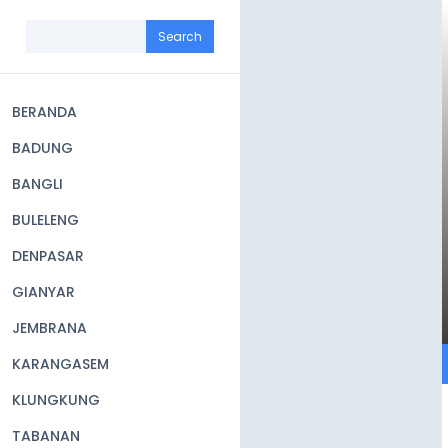
Skip
to
Search
main
content
BERANDA
Main
BADUNG
navigation
BANGLI
BULELENG
DENPASAR
GIANYAR
JEMBRANA
KARANGASEM
KLUNGKUNG
TABANAN