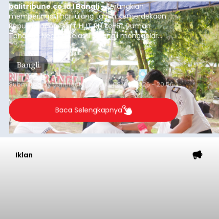
balitribune.co.id I Bangli -
Serangkian
memperingati hari ulang tahun Kemerdekaan
Republik Indonesia ( HUT RI) ke-81, Rumah
Tahanan Negara Kelas II B Bangli menggelar
kegiatan pemeriksaan kesehatan gratis, Rabu
(6/8/2026).
Bangli
Submitted by
contributor
on
Thu, 08/06/2026 - 20:56
Baca Selengkapnya
Iklan