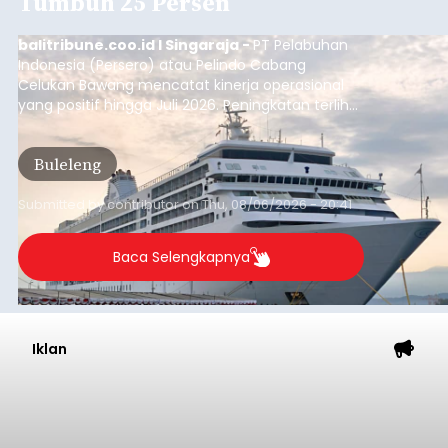
Tumbuh 25 Persen
balitribune.coo.id I Singaraja -
PT Pelabuhan
Indonesia (Persero) atau Pelindo Cabang
Celukan Bawang mencatat kinerja operasional
yang positif hingga Juli 2026. Peningkatan terlihat
dari arus kapal yang mencapai 1,48 juta Gross
Tonnage (GT), atau tumbuh 12,4 persen
Buleleng
dibandingkan periode yang sama tahun lalu
yang tercatat sebesar 1,32 juta GT.
Submitted by
contributor
on
Thu, 08/06/2026 - 20:41
Baca Selengkapnya
Iklan