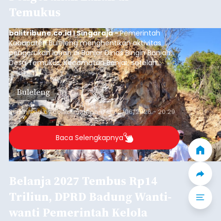
Temukus
balitribune.co.id I Singaraja -
Pemerintah
Kabupaten Buleleng menghentikan aktivitas
pengerukan lahan di Banjar Dinas Bingin Banjah,
Desa Temukus, Kecamatan Banjar, setelah
ditemukan indikasi kegiatan pengambilan
material yang tidak sesuai dengan peruntukan
Buleleng
kawasan.
Submitted by
contributor
on
Thu, 08/06/2026 - 20:29
Baca Selengkapnya
Belanja 2027 Tembus Rp14
Triliun, DPRD Badung Wanti-
wanti Pemerintah Kelola