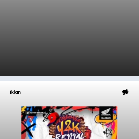
Iklan