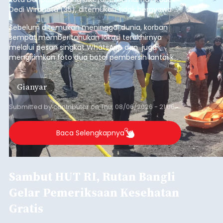
Dedi Wiranata (35), ditemukan tidak bernyawa di
pesisir Pantai Purnama, Sukawati.
Sebelum ditemukan meninggal dunia, korban
sempat memberitahukan lokasi terakhirnya
melalui pesan singkat WhatsApp dan juga
mengirimkan foto dua botol pembersih lantai ke
istrinya.
Gianyar
Submitted by
contributor
on
Thu, 08/06/2026 - 21:06
Baca Selengkapnya
Sambut HUT RI, Rutan Bangli
Gelar Pemeriksaan Kesehatan
Gratis