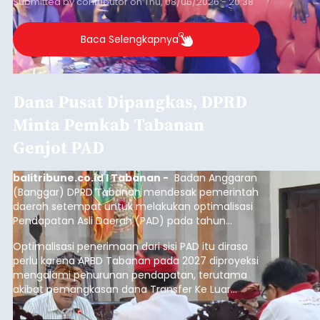
Submitted by
contributor
on
Thu, 08/06/2026 - 20:38
Baca Selengkapnya
Dana Pusat Dipangkas, DPRD
Minta Pemkab Tabanan
Genjot PAD
balitribune.co.id I Tabanan -
Badan Anggaran
(Banggar) DPRD Tabanan mendesak pemerintah
daerah setempat untuk melakukan optimalisasi
Pendapatan Asli Daerah (PAD) pada tahun
anggaran 2027.
Optimalisasi penerimaan dari sisi PAD itu dirasa
perlu karena APBD Tabanan pada 2027 diproyeksi
mengalami penurunan pendapatan, terutama
akibat pemangkasan dana Transfer Ke Luar
Daerah (TKD) dari pemerintah pusat.