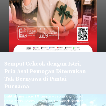
Sempat Cekcok dengan Istri,
Pria Asal Pemogan Ditemukan
Tak Bernyawa di Pantai
Purnama
balitribune.co.id I Gianyar -
Seorang pria asal
Lingkungan Dalem, Pemogan, Denpasar Selatan,
Kota Denpasar, yang diketahui bernama I Kadek