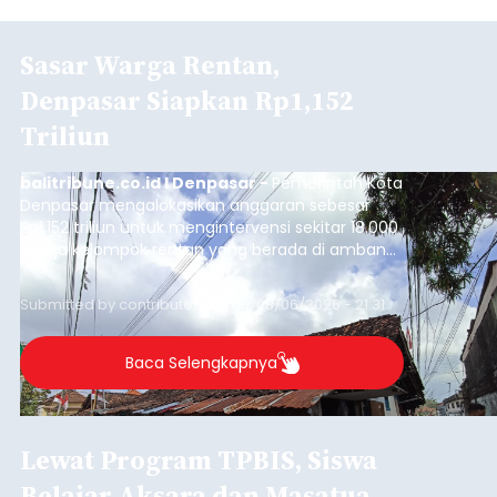
Sasar Warga Rentan,
Denpasar Siapkan Rp1,152
Triliun
balitribune.co.id I Denpasar -
Pemerintah Kota
Denpasar mengalokasikan anggaran sebesar
Rp1,152 triliun untuk mengintervensi sekitar 18.000
warga kelompok rentan yang berada di ambang
garis kemiskinan. Langkah strategis ini diambil
guna menjaga masyarakat yang berada pada
Submitted by
contributor
on
Thu, 08/06/2026 - 21:31
kelompok desil 5 dan 6 tersebut agar tidak
merosot ke kategori miskin.
Baca Selengkapnya
Lewat Program TPBIS, Siswa
Belajar Aksara dan Masatua