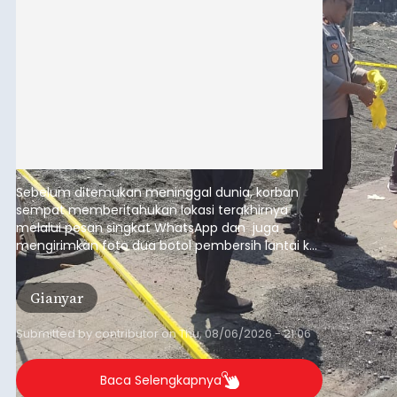
Sebelum ditemukan meninggal dunia, korban
sempat memberitahukan lokasi terakhirnya
melalui pesan singkat WhatsApp dan juga
mengirimkan foto dua botol pembersih lantai ke
istrinya.
Gianyar
Submitted by
contributor
on
Thu, 08/06/2026 - 21:06
Baca Selengkapnya