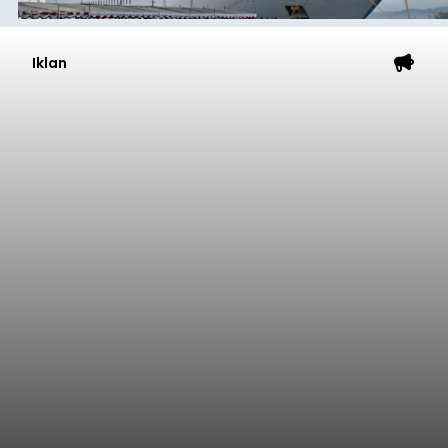
Iklan