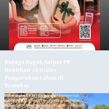
Diduga Ilegal, Satpol PP
Hentikan Aktivitas
Pengerukan Lahan di
Temukus
balitribune.co.id I Singaraja -
Pemerintah
Kabupaten Buleleng menghentikan aktivitas
pengerukan lahan di Banjar Dinas Bingin Banjah,