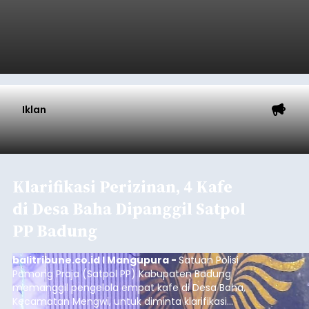
Iklan
Klarifikasi Perizinan, 4 Kafe
di Desa Baha Dipanggil Satpol
PP Badung
balitribune.co.id I Mangupura -
Satuan Polisi
Pamong Praja (Satpol PP) Kabupaten Badung
memanggil pengelola empat kafe di Desa Baha,
Kecamatan Mengwi, untuk diminta klarifikasi