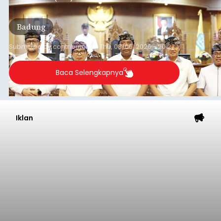
Sementara (PPAS) Tahun Anggaran 2027 dalam
rapat paripurna yang digelar di Gedung DPRD
Badung
Badung, Kamis (6/8/2026).
Submitted by
contributor
on
Thu, 08/06/2026 - 20:27
Baca Selengkapnya
Iklan