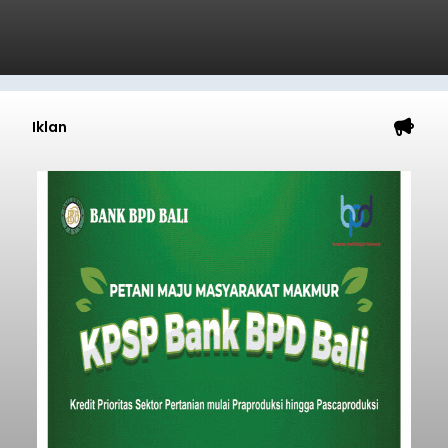
Iklan