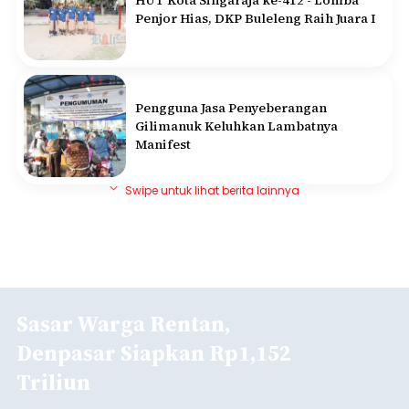
HUT Kota Singaraja ke-412 - Lomba
Penjor Hias, DKP Buleleng Raih Juara I
Pengguna Jasa Penyeberangan
Gilimanuk Keluhkan Lambatnya
Manifest
Swipe untuk lihat berita lainnya
Sasar Warga Rentan,
Denpasar Siapkan Rp1,152
Triliun