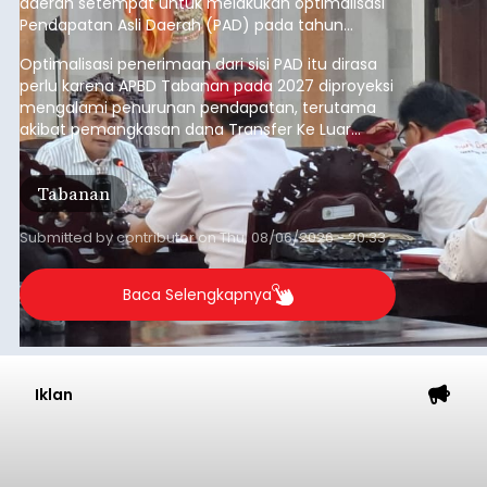
daerah setempat untuk melakukan optimalisasi
Pendapatan Asli Daerah (PAD) pada tahun
anggaran 2027.
Optimalisasi penerimaan dari sisi PAD itu dirasa
perlu karena APBD Tabanan pada 2027 diproyeksi
mengalami penurunan pendapatan, terutama
akibat pemangkasan dana Transfer Ke Luar
Daerah (TKD) dari pemerintah pusat.
Tabanan
Submitted by
contributor
on
Thu, 08/06/2026 - 20:33
Baca Selengkapnya
Iklan