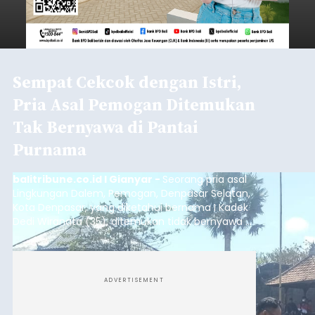
Sempat Cekcok dengan Istri,
Pria Asal Pemogan Ditemukan
Tak Bernyawa di Pantai
Purnama
balitribune.co.id I Gianyar -
Seorang pria asal
Lingkungan Dalem, Pemogan, Denpasar Selatan,
Kota Denpasar, yang diketahui bernama I Kadek
Dedi Wiranata (35), ditemukan tidak bernyawa di
pesisir Pantai Purnama, Sukawati.
ADVERTISEMENT