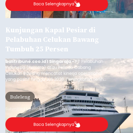
Baca Selengkapnya
Kunjungan Kapal Pesiar di
Pelabuhan Celukan Bawang
Tumbuh 25 Persen
balitribune.coo.id I Singaraja -
PT Pelabuhan
Indonesia (Persero) atau Pelindo Cabang
Celukan Bawang mencatat kinerja operasional
yang positif hingga Juli 2026. Peningkatan terlihat
dari arus kapal yang mencapai 1,48 juta Gross
Tonnage (GT), atau tumbuh 12,4 persen
Buleleng
dibandingkan periode yang sama tahun lalu
yang tercatat sebesar 1,32 juta GT.
Submitted by
contributor
on
Thu, 08/06/2026 - 20:41
Baca Selengkapnya