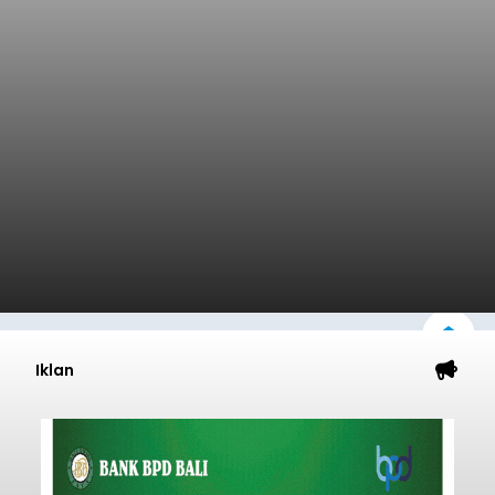
Iklan