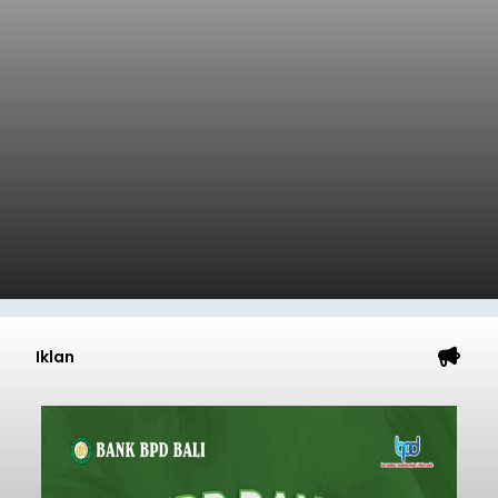
Iklan