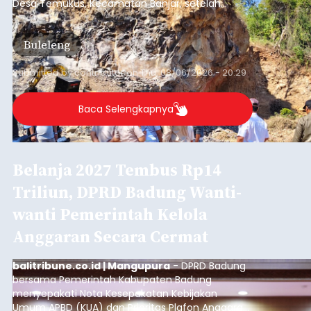
Desa Temukus, Kecamatan Banjar, setelah
ditemukan indikasi kegiatan pengambilan
material yang tidak sesuai dengan peruntukan
Buleleng
kawasan.
Submitted by
contributor
on
Thu, 08/06/2026 - 20:29
Baca Selengkapnya
Belanja 2027 Tembus Rp14
Triliun, DPRD Badung Wanti-
wanti Pemerintah Kelola
Anggaran Secara Cermat
balitribune.co.id | Mangupura
- DPRD Badung
bersama Pemerintah Kabupaten Badung
menyepakati Nota Kesepakatan Kebijakan
Umum APBD (KUA) dan Prioritas Plafon Anggaran