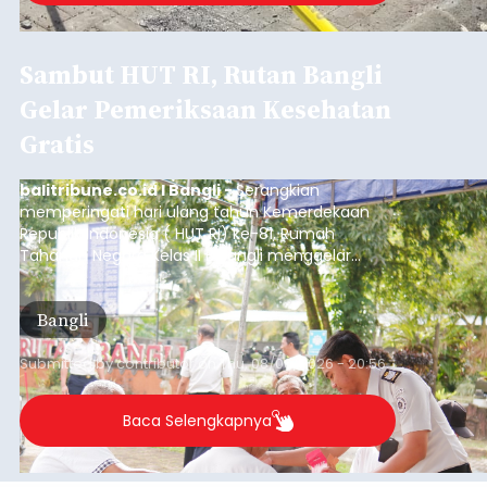
Sambut HUT RI, Rutan Bangli
Gelar Pemeriksaan Kesehatan
Gratis
balitribune.co.id I Bangli -
Serangkian
memperingati hari ulang tahun Kemerdekaan
Republik Indonesia ( HUT RI) ke-81, Rumah
Tahanan Negara Kelas II B Bangli menggelar
kegiatan pemeriksaan kesehatan gratis, Rabu
(6/8/2026).
Bangli
Submitted by
contributor
on
Thu, 08/06/2026 - 20:56
Baca Selengkapnya