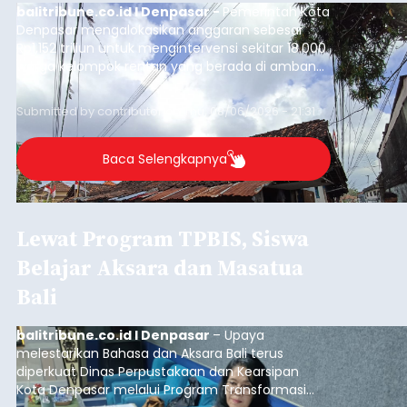
balitribune.co.id I Denpasar -
Pemerintah Kota
Denpasar mengalokasikan anggaran sebesar
Rp1,152 triliun untuk mengintervensi sekitar 18.000
warga kelompok rentan yang berada di ambang
garis kemiskinan. Langkah strategis ini diambil
guna menjaga masyarakat yang berada pada
Submitted by
contributor
on
Thu, 08/06/2026 - 21:31
kelompok desil 5 dan 6 tersebut agar tidak
merosot ke kategori miskin.
Baca Selengkapnya
Lewat Program TPBIS, Siswa
Belajar Aksara dan Masatua
Bali
balitribune.co.id I Denpasar
– Upaya
melestarikan Bahasa dan Aksara Bali terus
diperkuat Dinas Perpustakaan dan Kearsipan
Kota Denpasar melalui Program Transformasi