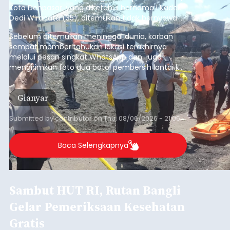
Kota Denpasar, yang diketahui bernama I Kadek
Dedi Wiranata (35), ditemukan tidak bernyawa di
pesisir Pantai Purnama, Sukawati.
Sebelum ditemukan meninggal dunia, korban
sempat memberitahukan lokasi terakhirnya
melalui pesan singkat WhatsApp dan juga
mengirimkan foto dua botol pembersih lantai ke
istrinya.
Gianyar
Submitted by
contributor
on
Thu, 08/06/2026 - 21:06
Baca Selengkapnya
Sambut HUT RI, Rutan Bangli
Gelar Pemeriksaan Kesehatan
Gratis