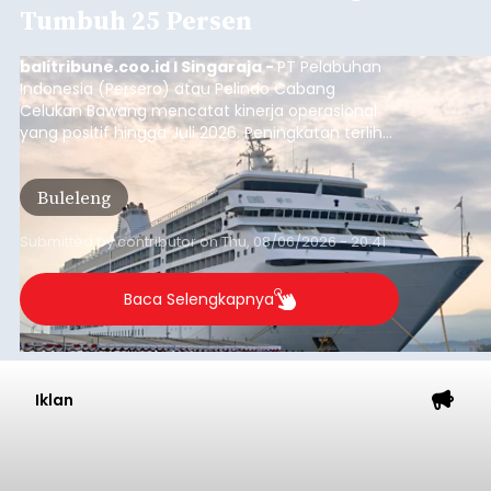
Tumbuh 25 Persen
balitribune.coo.id I Singaraja -
PT Pelabuhan
Indonesia (Persero) atau Pelindo Cabang
Celukan Bawang mencatat kinerja operasional
yang positif hingga Juli 2026. Peningkatan terlihat
dari arus kapal yang mencapai 1,48 juta Gross
Tonnage (GT), atau tumbuh 12,4 persen
Buleleng
dibandingkan periode yang sama tahun lalu
yang tercatat sebesar 1,32 juta GT.
Submitted by
contributor
on
Thu, 08/06/2026 - 20:41
Baca Selengkapnya
Iklan