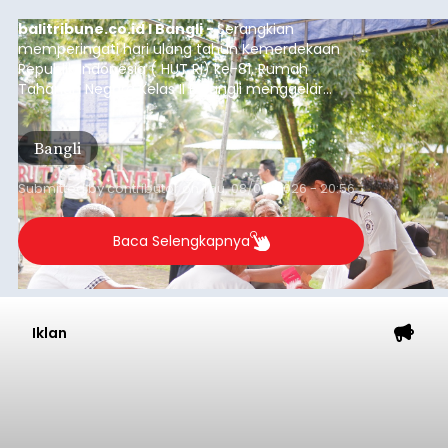
balitribune.co.id I Bangli -
Serangkian
memperingati hari ulang tahun Kemerdekaan
Republik Indonesia ( HUT RI) ke-81, Rumah
Tahanan Negara Kelas II B Bangli menggelar
kegiatan pemeriksaan kesehatan gratis, Rabu
(6/8/2026).
Bangli
Submitted by
contributor
on
Thu, 08/06/2026 - 20:56
Baca Selengkapnya
Iklan