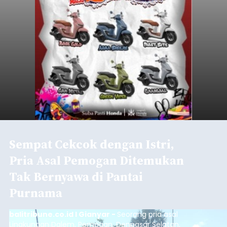
Sempat Cekcok dengan Istri,
Pria Asal Pemogan Ditemukan
Tak Bernyawa di Pantai
Purnama
balitribune.co.id I Gianyar -
Seorang pria asal
Lingkungan Dalem, Pemogan, Denpasar Selatan,