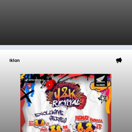
Iklan