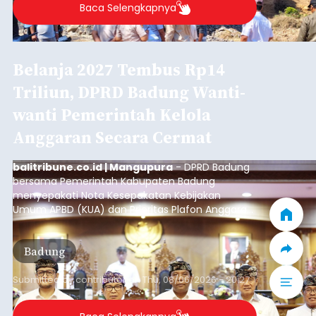
Baca Selengkapnya
Belanja 2027 Tembus Rp14
Triliun, DPRD Badung Wanti-
wanti Pemerintah Kelola
Anggaran Secara Cermat
balitribune.co.id | Mangupura
- DPRD Badung
bersama Pemerintah Kabupaten Badung
menyepakati Nota Kesepakatan Kebijakan
Umum APBD (KUA) dan Prioritas Plafon Anggaran
Sementara (PPAS) Tahun Anggaran 2027 dalam
rapat paripurna yang digelar di Gedung DPRD
Badung
Badung, Kamis (6/8/2026).
Submitted by
contributor
on
Thu, 08/06/2026 - 20:27