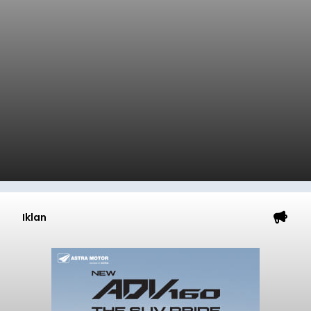
Iklan