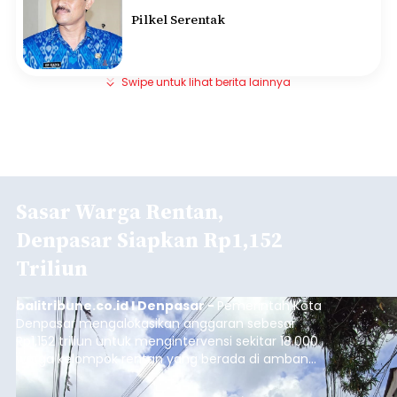
Pilkel Serentak
Swipe untuk lihat berita lainnya
Sasar Warga Rentan,
Denpasar Siapkan Rp1,152
Triliun
balitribune.co.id I Denpasar -
Pemerintah Kota
Denpasar mengalokasikan anggaran sebesar
Rp1,152 triliun untuk mengintervensi sekitar 18.000
warga kelompok rentan yang berada di ambang
garis kemiskinan. Langkah strategis ini diambil
guna menjaga masyarakat yang berada pada