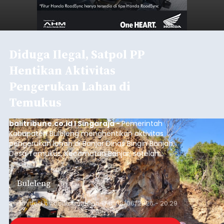
Diduga Ilegal, Satpol PP
Hentikan Aktivitas
Pengerukan Lahan di
Temukus
balitribune.co.id I Singaraja -
Pemerintah
Kabupaten Buleleng menghentikan aktivitas
pengerukan lahan di Banjar Dinas Bingin Banjah,
Desa Temukus, Kecamatan Banjar, setelah
ditemukan indikasi kegiatan pengambilan
material yang tidak sesuai dengan peruntukan
Buleleng
kawasan.
Submitted by
contributor
on
Thu, 08/06/2026 - 20:29