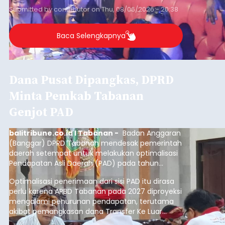
Submitted by
contributor
on
Thu, 08/06/2026 - 20:38
Baca Selengkapnya
Dana Pusat Dipangkas, DPRD
Minta Pemkab Tabanan
Genjot PAD
balitribune.co.id I Tabanan -
Badan Anggaran
(Banggar) DPRD Tabanan mendesak pemerintah
daerah setempat untuk melakukan optimalisasi
Pendapatan Asli Daerah (PAD) pada tahun
anggaran 2027.
Optimalisasi penerimaan dari sisi PAD itu dirasa
perlu karena APBD Tabanan pada 2027 diproyeksi
mengalami penurunan pendapatan, terutama
akibat pemangkasan dana Transfer Ke Luar
Daerah (TKD) dari pemerintah pusat.