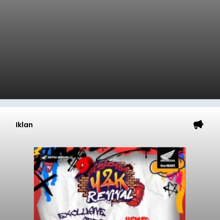
Iklan