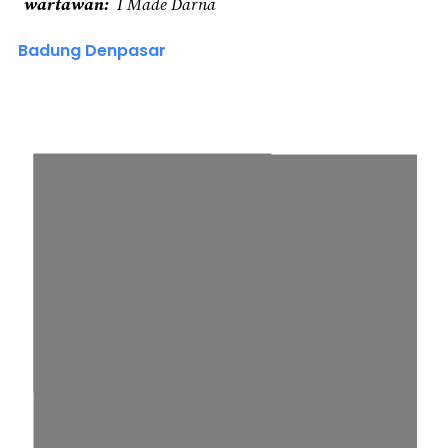
wartawan
I Made Darna
Badung Denpasar