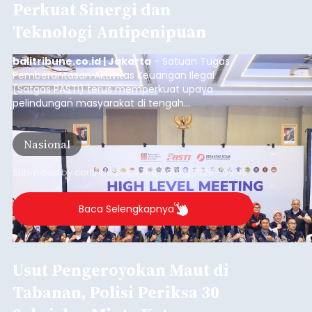
Perkuat Sinergi dan
Teknologi Antipenipuan
balitribune.co.id | Jakarta
- Satuan Tugas
Pemberantasan Aktivitas Keuangan Ilegal
(Satgas PASTI) terus memperkuat upaya
pelindungan masyarakat di tengah
meningkatnya ancaman penipuan digital yang
semakin kompleks.
Nasional
Submitted by
contributor
on
Thu, 08/06/2026 - 09:45
Baca Selengkapnya
Usut Pengeroyokan Maut di
Tabanan, Polisi Periksa 30