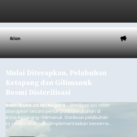
Iklan
Mulai Diterapkan, Pelabuhan
Ketapang dan Gilimanuk
Resmi Disterilisasi
balitribune.co.id | Negara
- Sterilisasi kini telah
diterapkan secara penuh pada pelabuhan di
lintas Ketapang-Gilimanuk. Sterilisasi pelabuhan
ini secara serentak diimplementasikan bersama
empat pelabuhan utama lainnya, yakni
Pelabuhan Merak, Bakauheni, Kayangan, dan