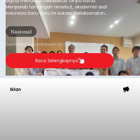
digital menuntut fleksibilitas tanpa batas.
Menjawab tantangan tersebut, akademisi asal
Indonesia baru-baru ini sukses melaksanakan
program Pengabdian Kepada Masyarakat (PKM)
skala internasional di Distributed Systems
Nasional
Laboratory, Okayama University, Jepang.
Submitted by
contributor
on
Thu, 08/06/2026 - 12:20
Baca Selengkapnya
Iklan