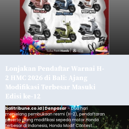
Lonjakan Pendaftar Warnai H-
2 HMC 2026 di Bali: Ajang
Modifikasi Terbesar Masuki
Edisi ke-12
balitribune.co.id | Denpasar
- Dua hari
menjelang pembukaan resmi (H-2), pendaftaran
peserta ajang modifikasi sepeda motor Honda
terbesar di Indonesia, Honda Modif Contest