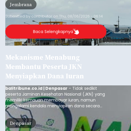
Jembrana
Lembar pada Rabu (5/8/2026).
Submitted by
contributor
on
Thu, 08/06/2026 - 06:14
Baca Selengkapnya
Mekanisme Menabung
Membantu Peserta JKN
Menyiapkan Dana Iuran
balitribune.co.id | Denpasar
- Tidak sedikit
peserta Jaminan Kesehatan Nasional (JKN) yang
memiliki kemauan membayar iuran, namun
mengalami kendala menyiapkan dana secara
penuh saat jatuh tempo pembayaran iuran.
Kondisi ini terutama dialami oleh peserta
Denpasar
segmen Pekerja Bukan Penerima Upah (PBPU)
yang memiliki penghasilan tidak tetap.