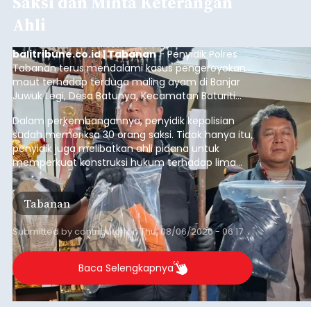
Saksi dan Minta Keterangan
Ahli
balitribune.co.id | Tabanan
- Penyidik Polres
Tabanan terus mendalami kasus pengeroyokan
maut terhadap terduga maling ayam di Banjar
Juwuk Legi, Desa Batunya, Kecamatan Baturiti
yang terjadi beberapa waktu lalu.
Dalam perkembangannya, penyidik kepolisian
sudah memeriksa 30 orang saksi. Tidak hanya itu,
penyidik juga melibatkan ahli pidana untuk
memperkuat konstruksi hukum terhadap lima
orang tersangka yang saat ini ditahan.
Tabanan
Submitted by
contributor
on
Thu, 08/06/2026 - 06:17
Baca Selengkapnya