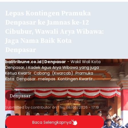
Lepas Kontingen Pramuka
Denpasar ke Jamnas ke-12
Cibubur, Wawali Arya Wibawa:
Jaga Nama Baik Kota
Denpasar
balitribune.co.id | Denpasar
- Wakil Wali Kota
Denpasar, I Kadek Agus Arya Wibawa yang juga
Ketua Kwartir Cabang (Kwarcab) Pramuka
Kota Denpasar melepas Kontingen Kwartir
Cabang Gerakan Pramuka Denpasar yang akan
mengikuti Jambore Nasional Pramuka ke-12
Denpasar
Tahun 2026 di Bumi Perkemahan Cibubur,
Jakarta Timur.
Submitted by
contributor
on
Thu, 08/06/2026 - 17:19
Baca Selengkapnya