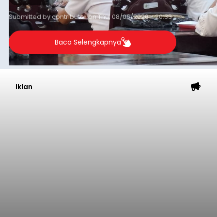
yang digelar petugas pada Rabu (5/8/2026)
malam.
Badung
Submitted by
contributor
on
Thu, 08/06/2026 - 20:38
Baca Selengkapnya
Dana Pusat Dipangkas, DPRD
Minta Pemkab Tabanan
Genjot PAD
balitribune.co.id I Tabanan -
Badan Anggaran
(Banggar) DPRD Tabanan mendesak pemerintah
daerah setempat untuk melakukan optimalisasi
Pendapatan Asli Daerah (PAD) pada tahun