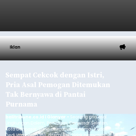
Iklan