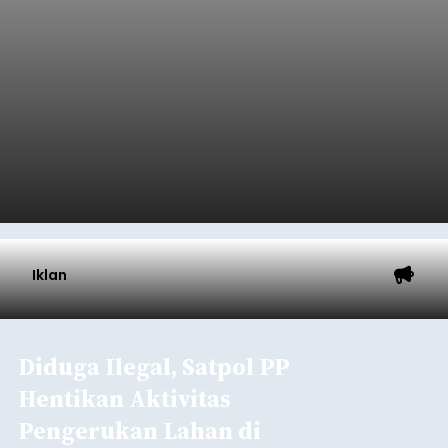
anggaran 2027.
Optimalisasi penerimaan dari sisi PAD itu dirasa
perlu karena APBD Tabanan pada 2027 diproyeksi
mengalami penurunan pendapatan, terutama
akibat pemangkasan dana Transfer Ke Luar
Daerah (TKD) dari pemerintah pusat.
Tabanan
Submitted by
contributor
on
Thu, 08/06/2026 - 20:33
Baca Selengkapnya
Iklan