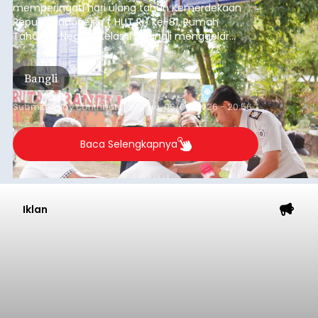
Tak Bernyawa di Pantai
Purnama
balitribune.co.id I Gianyar -
Seorang pria asal
Lingkungan Dalem, Pemogan, Denpasar Selatan,
Kota Denpasar, yang diketahui bernama I Kadek
Dedi Wiranata (35), ditemukan tidak bernyawa di
pesisir Pantai Purnama, Sukawati.
Sebelum ditemukan meninggal dunia, korban
sempat memberitahukan lokasi terakhirnya
melalui pesan singkat WhatsApp dan juga
mengirimkan foto dua botol pembersih lantai ke
istrinya.
Gianyar
Submitted by
contributor
on
Thu, 08/06/2026 - 21:06
Baca Selengkapnya