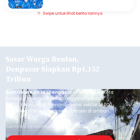
Swipe untuk lihat berita lainnya
Sasar Warga Rentan,
Denpasar Siapkan Rp1,152
Triliun
balitribune.co.id I Denpasar -
Pemerintah Kota
Denpasar mengalokasikan anggaran sebesar
Rp1,152 triliun untuk mengintervensi sekitar 18.000
warga kelompok rentan yang berada di ambang
garis kemiskinan. Langkah strategis ini diambil
guna menjaga masyarakat yang berada pada
Submitted by
contributor
on
Thu, 08/06/2026 - 21:31
kelompok desil 5 dan 6 tersebut agar tidak
merosot ke kategori miskin.