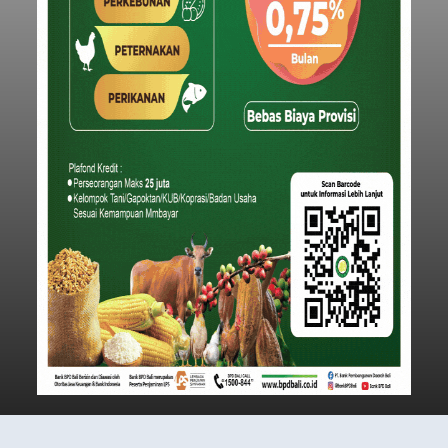
rapat paripurna yang digelar di Gedung DPRD
Badung
Badung, Kamis (6/8/2026).
Submitted by
contributor
on
Thu, 08/06/2026 - 20:27
Baca Selengkapnya
Iklan