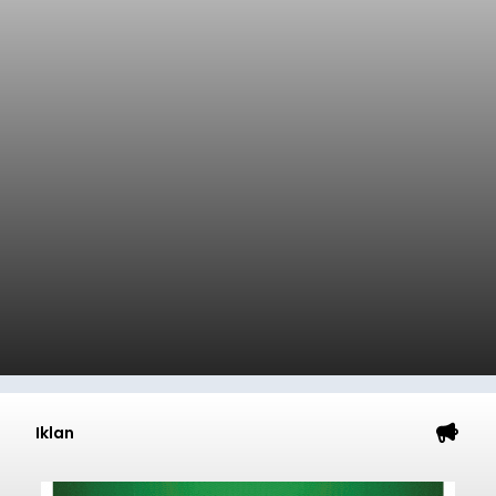
Sambut HUT RI, Rutan Bangli
Gelar Pemeriksaan Kesehatan
Gratis
balitribune.co.id I Bangli -
Serangkian
memperingati hari ulang tahun Kemerdekaan
Republik Indonesia ( HUT RI) ke-81, Rumah
Tahanan Negara Kelas II B Bangli menggelar
kegiatan pemeriksaan kesehatan gratis, Rabu
(6/8/2026).
Bangli
Submitted by
contributor
on
Thu, 08/06/2026 - 20:56
Baca Selengkapnya
Iklan