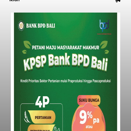
material yang tidak sesuai dengan peruntukan
Buleleng
kawasan.
Submitted by
contributor
on
Thu, 08/06/2026 - 20:29
Baca Selengkapnya
Belanja 2027 Tembus Rp14
Triliun, DPRD Badung Wanti-
wanti Pemerintah Kelola
Anggaran Secara Cermat
balitribune.co.id | Mangupura
- DPRD Badung
bersama Pemerintah Kabupaten Badung
menyepakati Nota Kesepakatan Kebijakan
Umum APBD (KUA) dan Prioritas Plafon Anggaran
Sementara (PPAS) Tahun Anggaran 2027 dalam