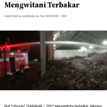
Mengwitani Terbakar
Submitted by
contributor
on
Tue, 03/30/2021 - 05:13
Bali Tribune/ TERBAKAR - TPST Mengwitani terbakar, Minggu