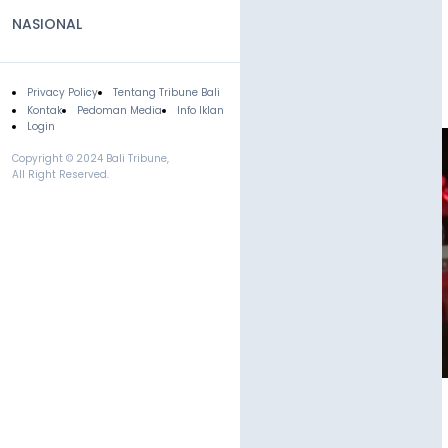
NASIONAL
Privacy Policy
Tentang Tribune Bali
Footer
Kontak
Pedoman Media
Info Iklan
Login
Copyright © 2024 Bali Tribune,
All Right Reserved.