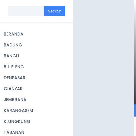
Skip
to
Search
main
content
BERANDA
Main
BADUNG
navigation
BANGLI
BULELENG
DENPASAR
GIANYAR
JEMBRANA
KARANGASEM
KLUNGKUNG
TABANAN