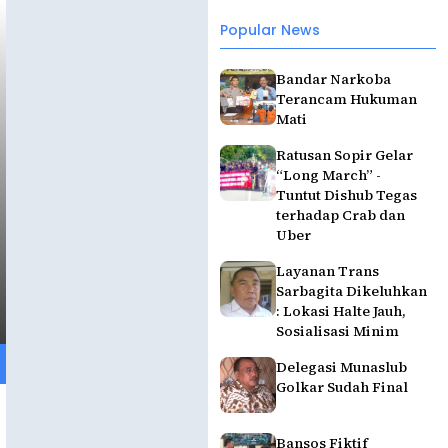
Popular News
Bandar Narkoba
Terancam Hukuman
Mati
Ratusan Sopir Gelar
“Long March” -
Tuntut Dishub Tegas
terhadap Crab dan
Uber
Layanan Trans
Sarbagita Dikeluhkan
: Lokasi Halte Jauh,
Sosialisasi Minim
Delegasi Munaslub
Golkar Sudah Final
Bansos Fiktif