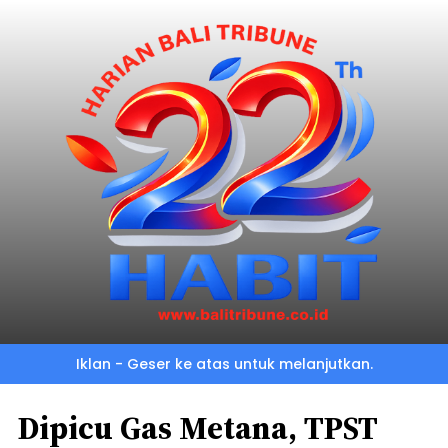
Iklan - Geser ke atas untuk melanjutkan.
Dipicu Gas Metana, TPST