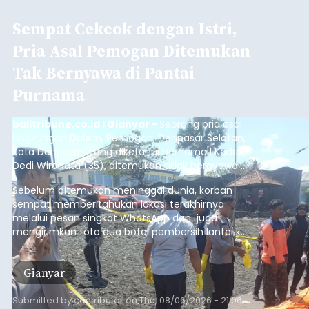
Sempat Cekcok dengan Istri,
Pria Asal Pemogan Ditemukan
Tak Bernyawa di Pantai
Purnama
balitribune.co.id I Gianyar -
Seorang pria asal
Lingkungan Dalem, Pemogan, Denpasar Selatan,
Kota Denpasar, yang diketahui bernama I Kadek
Dedi Wiranata (35), ditemukan tidak bernyawa di
pesisir Pantai Purnama, Sukawati.
Sebelum ditemukan meninggal dunia, korban
sempat memberitahukan lokasi terakhirnya
melalui pesan singkat WhatsApp dan juga
mengirimkan foto dua botol pembersih lantai ke
istrinya.
Gianyar
Submitted by
contributor
on
Thu, 08/06/2026 - 21:06