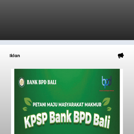
Iklan