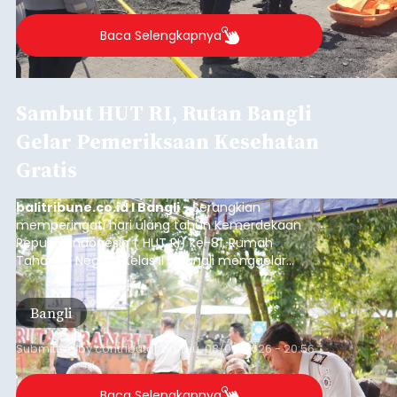
Baca Selengkapnya
Sambut HUT RI, Rutan Bangli
Gelar Pemeriksaan Kesehatan
Gratis
balitribune.co.id I Bangli -
Serangkian
memperingati hari ulang tahun Kemerdekaan
Republik Indonesia ( HUT RI) ke-81, Rumah
Tahanan Negara Kelas II B Bangli menggelar
kegiatan pemeriksaan kesehatan gratis, Rabu
(6/8/2026).
Bangli
Submitted by
contributor
on
Thu, 08/06/2026 - 20:56
Baca Selengkapnya