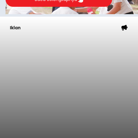
Iklan