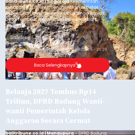
balitribune.co.id I Singaraja -
Pemerintah
Kabupaten Buleleng menghentikan aktivitas
pengerukan lahan di Banjar Dinas Bingin Banjah,
Desa Temukus, Kecamatan Banjar, setelah
ditemukan indikasi kegiatan pengambilan
material yang tidak sesuai dengan peruntukan
Buleleng
kawasan.
Submitted by
contributor
on
Thu, 08/06/2026 - 20:29
Baca Selengkapnya
Belanja 2027 Tembus Rp14
Triliun, DPRD Badung Wanti-
wanti Pemerintah Kelola
Anggaran Secara Cermat
balitribune.co.id | Mangupura
- DPRD Badung