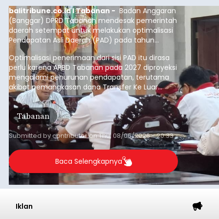
balitribune.co.id I Tabanan -
Badan Anggaran
(Banggar) DPRD Tabanan mendesak pemerintah
daerah setempat untuk melakukan optimalisasi
Pendapatan Asli Daerah (PAD) pada tahun
anggaran 2027.
Optimalisasi penerimaan dari sisi PAD itu dirasa
perlu karena APBD Tabanan pada 2027 diproyeksi
mengalami penurunan pendapatan, terutama
akibat pemangkasan dana Transfer Ke Luar
Daerah (TKD) dari pemerintah pusat.
Tabanan
Submitted by
contributor
on
Thu, 08/06/2026 - 20:33
Baca Selengkapnya
Iklan