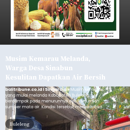
Musim Kemarau Melanda,
Warga Desa Sinabun
Kesulitan Dapatkan Air Bersih
balitribune.co.id I Singaraja -
Musim kemarau
yang mulai melanda Kabupaten Buleleng
berdampak pada menurunnya debit sejumlah
sumber mata air. Kondisi tersebut menyebabkan
warga di beberapa desa mulai mengalami
kesulitan mendapatkan air bersih, terutama
Buleleng
untuk memenuhi kebutuhan mandi, cuci, dan