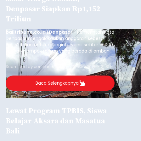
Denpasar Siapkan Rp1,152
Triliun
balitribune.co.id I Denpasar -
Pemerintah Kota
Denpasar mengalokasikan anggaran sebesar
Rp1,152 triliun untuk mengintervensi sekitar 18.000
warga kelompok rentan yang berada di ambang
garis kemiskinan. Langkah strategis ini diambil
guna menjaga masyarakat yang berada pada
Submitted by
contributor
on
Thu, 08/06/2026 - 21:31
kelompok desil 5 dan 6 tersebut agar tidak
merosot ke kategori miskin.
Baca Selengkapnya
Lewat Program TPBIS, Siswa
Belajar Aksara dan Masatua
Bali