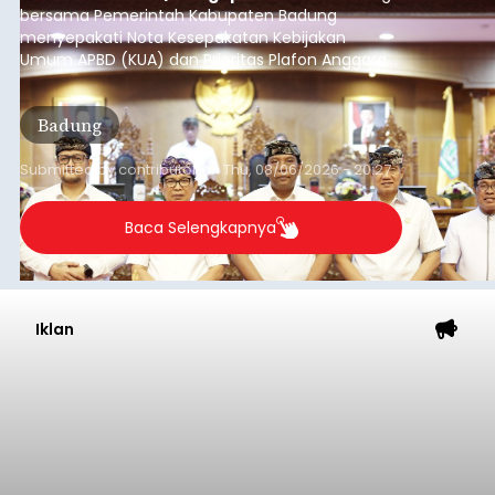
bersama Pemerintah Kabupaten Badung
menyepakati Nota Kesepakatan Kebijakan
Umum APBD (KUA) dan Prioritas Plafon Anggaran
Sementara (PPAS) Tahun Anggaran 2027 dalam
rapat paripurna yang digelar di Gedung DPRD
Badung
Badung, Kamis (6/8/2026).
Submitted by
contributor
on
Thu, 08/06/2026 - 20:27
Baca Selengkapnya
Iklan