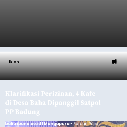
Iklan
Klarifikasi Perizinan, 4 Kafe
di Desa Baha Dipanggil Satpol
PP Badung
balitribune.co.id I Mangupura -
Satuan Polisi