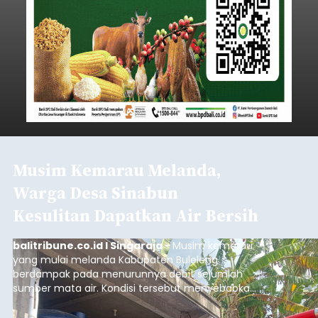
Musim Kemarau Melanda,
Warga Desa Sinabun
Kesulitan Dapatkan Air Bersih
balitribune.co.id I Singaraja -
Musim kemarau
yang mulai melanda Kabupaten Buleleng
berdampak pada menurunnya debit sejumlah
sumber mata air. Kondisi tersebut menyebabkan
warga di beberapa desa mulai mengalami
kesulitan mendapatkan air bersih, terutama