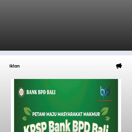
Iklan