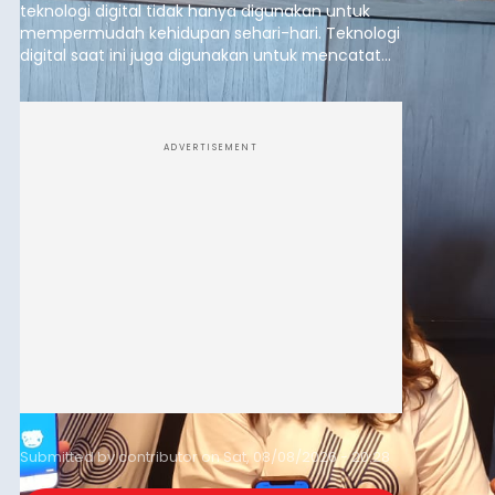
teknologi digital tidak hanya digunakan untuk
mempermudah kehidupan sehari-hari. Teknologi
digital saat ini juga digunakan untuk mencatat
dan mengelola data base alumni dari suatu
sekolah, salah satunya adalah alumni SMA 1
Denpasar.
ADVERTISEMENT
Submitted by
contributor
on
Sat, 08/08/2026 - 20:28