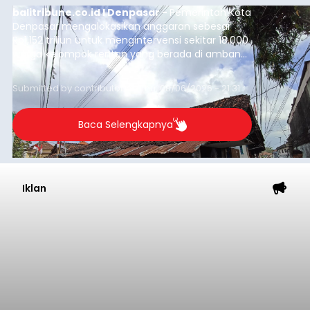
Purnama
balitribune.co.id I Gianyar -
Seorang pria asal
Lingkungan Dalem, Pemogan, Denpasar Selatan,
Kota Denpasar, yang diketahui bernama I Kadek
Dedi Wiranata (35), ditemukan tidak bernyawa di
pesisir Pantai Purnama, Sukawati.
Sebelum ditemukan meninggal dunia, korban
sempat memberitahukan lokasi terakhirnya
melalui pesan singkat WhatsApp dan juga
mengirimkan foto dua botol pembersih lantai ke
istrinya.
Gianyar
Submitted by
contributor
on
Thu, 08/06/2026 - 21:06
Baca Selengkapnya