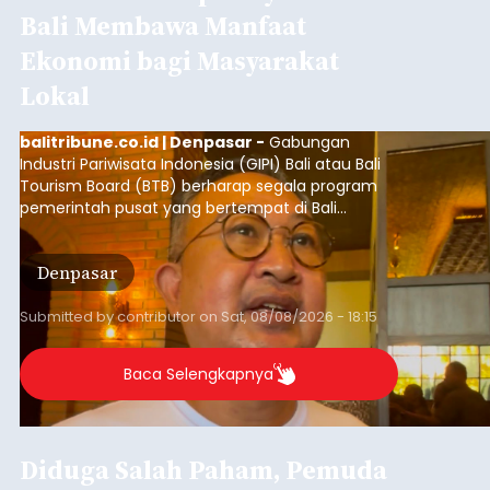
kembali terjadi di wilayah Kabupaten Klungkung.
Setelah sebelumnya sempat viral insiden
keributan di barat Pasar Galiran, peristiwa serupa
kini menimpa seorang pemuda asal Kabupaten
Sumba Barat Daya (SBD), Nusa Tenggara Timur
(NTT).
ADVERTISEMENT
Klungkung
Submitted by
contributor
on
Sat, 08/08/2026 - 13:07