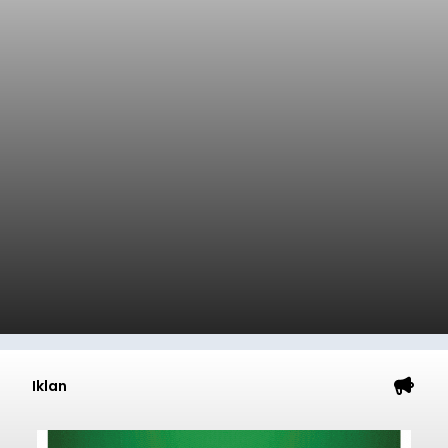
balitribune.co.id | Jakarta
– Astra Honda
Racing Team (AHRT) siap menghadapi putaran
keempat Idemitsu FIM Asia Road Racing
Championship (ARRC) 2026 yang akan
berlangsung di Pertamina Mandalika
International Circuit, Lombok, Nusa Tenggara
Nasional
Barat, pada 7–9 Agustus 2026.
Submitted by
contributor
on
Fri, 08/07/2026 - 07:44
Baca Selengkapnya
Sasar Warga Rentan,
Denpasar Siapkan Rp1,152
Triliun
balitribune.co.id I Denpasar -
Pemerintah Kota
Denpasar mengalokasikan anggaran sebesar