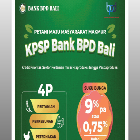
Rp1,152 triliun untuk mengintervensi sekitar 18.000
warga kelompok rentan yang berada di ambang
garis kemiskinan. Langkah strategis ini diambil
guna menjaga masyarakat yang berada pada
Submitted by
contributor
on
Thu, 08/06/2026 - 21:31
kelompok desil 5 dan 6 tersebut agar tidak
merosot ke kategori miskin.
Baca Selengkapnya
Iklan