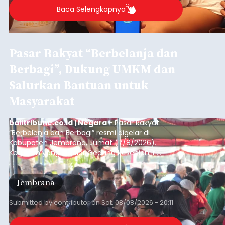
Baca Selengkapnya
Pasar Rakyat “Berbelanja dan
Berbagi”, Dukung UMKM dan
Salurkan Bantuan untuk
Masyarakat
balitribune.co.id | Negara
- Pasar Rakyat
“Berbelanja dan Berbagi” resmi digelar di
Kabupaten Jembrana, Jumat (7/8/2026).
Kegiatan yang digelar Gedung Kesenian Ir.
Soekarno ini memadukan pemberdayaan
ekonomi masyarakat dengan aksi sosial tersebut
Jembrana
mendapat antusiasme tinggi dan mencatat nilai
transaksi mencapai Rp672.733.200.
Submitted by
contributor
on
Sat, 08/08/2026 - 20:11