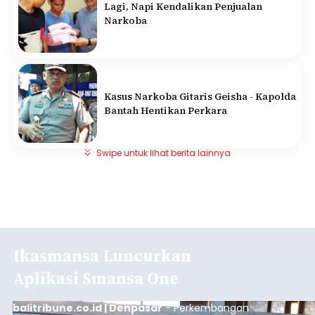
Lagi, Napi Kendalikan Penjualan
Narkoba
Kasus Narkoba Gitaris Geisha - Kapolda
Bantah Hentikan Perkara
Swipe untuk lihat berita lainnya
Ikasmansa Luncurkan
Aplikasi Smansa One
balitribune.co.id | Denpasar
- Perkembangan