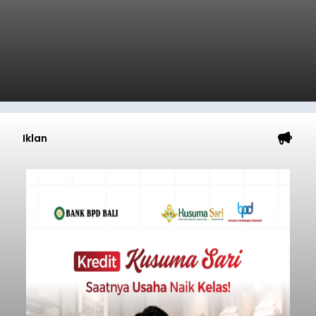
Iklan
GIPI Bali Harap Proyek PFII di
Bali Membawa Manfaat
Ekonomi bagi Masyarakat
Lokal
balitribune.co.id | Denpasar -
Gabungan
Industri Pariwisata Indonesia (GIPI) Bali atau Bali