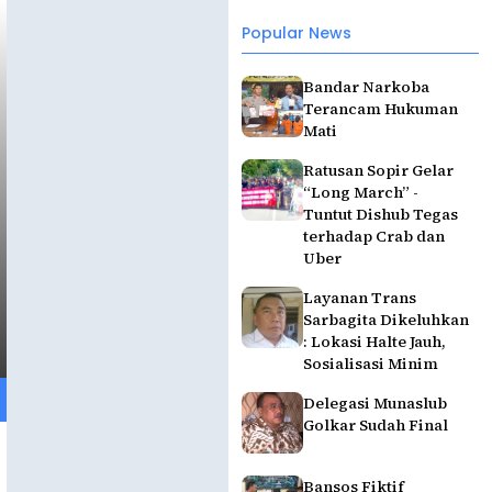
Popular News
Bandar Narkoba
Terancam Hukuman
Mati
Ratusan Sopir Gelar
“Long March” -
Tuntut Dishub Tegas
terhadap Crab dan
Uber
Layanan Trans
Sarbagita Dikeluhkan
: Lokasi Halte Jauh,
Sosialisasi Minim
Delegasi Munaslub
Golkar Sudah Final
Bansos Fiktif