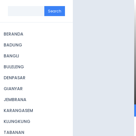
Skip
to
Search
main
content
BERANDA
Main
BADUNG
navigation
BANGLI
BULELENG
DENPASAR
GIANYAR
JEMBRANA
KARANGASEM
KLUNGKUNG
TABANAN