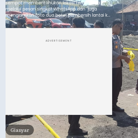
sempat memberitahukan lokasi terakhirnya
melalui pesan singkat WhatsApp dan juga
mengirimkan foto dua botol pembersih lantai ke
istrinya.
ADVERTISEMENT
Gianyar