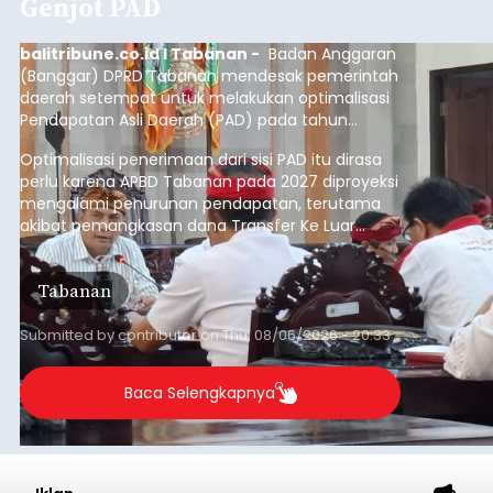
Genjot PAD
balitribune.co.id I Tabanan -
Badan Anggaran
(Banggar) DPRD Tabanan mendesak pemerintah
daerah setempat untuk melakukan optimalisasi
Pendapatan Asli Daerah (PAD) pada tahun
anggaran 2027.
Optimalisasi penerimaan dari sisi PAD itu dirasa
perlu karena APBD Tabanan pada 2027 diproyeksi
mengalami penurunan pendapatan, terutama
akibat pemangkasan dana Transfer Ke Luar
Daerah (TKD) dari pemerintah pusat.
Tabanan
Submitted by
contributor
on
Thu, 08/06/2026 - 20:33
Baca Selengkapnya