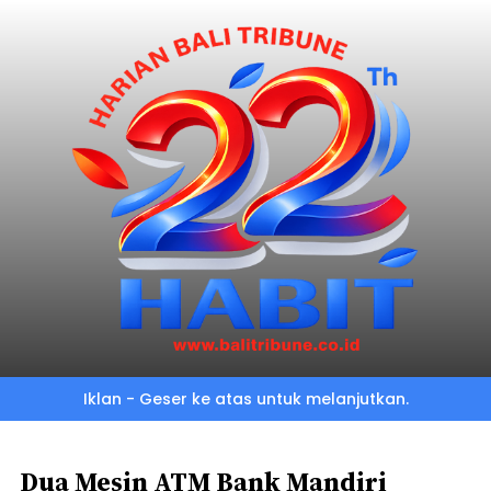
Skip
to
main
content
Iklan - Geser ke atas untuk melanjutkan.
Dua Mesin ATM Bank Mandiri