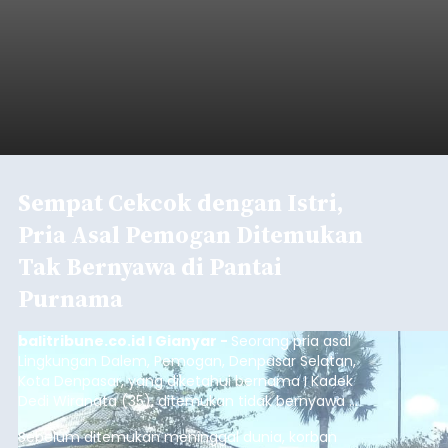
Sempat Cekcok dengan Istri,
Pria Asal Pemogan Ditemukan
Tak Bernyawa di Pantai
Purnama
balitribune.co.id I Gianyar -
Seorang pria asal
Lingkungan Dalem, Pemogan, Denpasar Selatan,
Kota Denpasar, yang diketahui bernama I Kadek
Dedi Wiranata (35), ditemukan tidak bernyawa di
pesisir Pantai Purnama, Sukawati.
Sebelum ditemukan meninggal dunia, korban