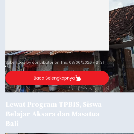
Submitted by
contributor
on
Thu, 08/06/2026 - 21:31
Baca Selengkapnya
Lewat Program TPBIS, Siswa
Belajar Aksara dan Masatua
Bali