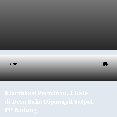
Iklan
Klarifikasi Perizinan, 4 Kafe
di Desa Baha Dipanggil Satpol
PP Badung