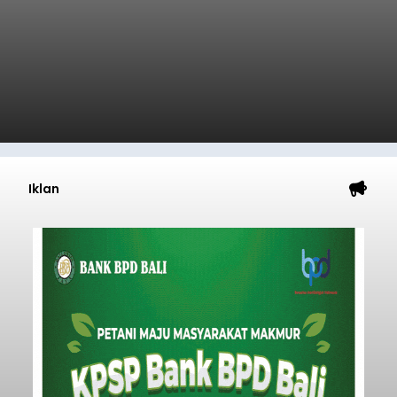
Iklan