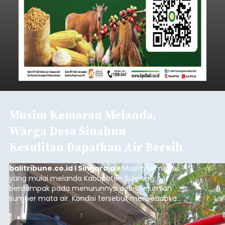
Musim Kemarau Melanda,
Warga Desa Sinabun
Kesulitan Dapatkan Air Bersih
balitribune.co.id I Singaraja -
Musim kemarau
yang mulai melanda Kabupaten Buleleng
berdampak pada menurunnya debit sejumlah
sumber mata air. Kondisi tersebut menyebabkan
warga di beberapa desa mulai mengalami
kesulitan mendapatkan air bersih, terutama