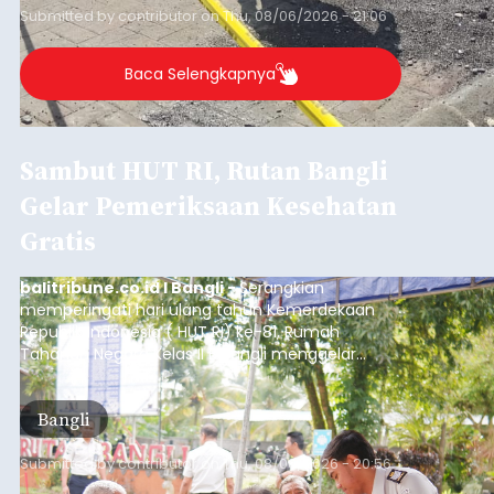
Submitted by
contributor
on
Thu, 08/06/2026 - 21:06
Baca Selengkapnya
Sambut HUT RI, Rutan Bangli
Gelar Pemeriksaan Kesehatan
Gratis
balitribune.co.id I Bangli -
Serangkian
memperingati hari ulang tahun Kemerdekaan
Republik Indonesia ( HUT RI) ke-81, Rumah
Tahanan Negara Kelas II B Bangli menggelar
kegiatan pemeriksaan kesehatan gratis, Rabu
(6/8/2026).
Bangli
Submitted by
contributor
on
Thu, 08/06/2026 - 20:56