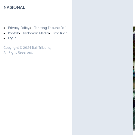
NASIONAL
Privacy Policy
Tentang Tribune Bali
Footer
Kontak
Pedoman Media
Info Iklan
Login
Copyright © 2024 Bali Tribune,
All Right Reserved.