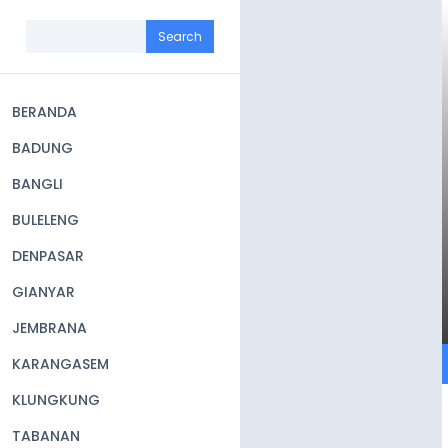
Skip
to
Search
main
content
BERANDA
Main
BADUNG
navigation
BANGLI
BULELENG
DENPASAR
GIANYAR
JEMBRANA
KARANGASEM
KLUNGKUNG
TABANAN