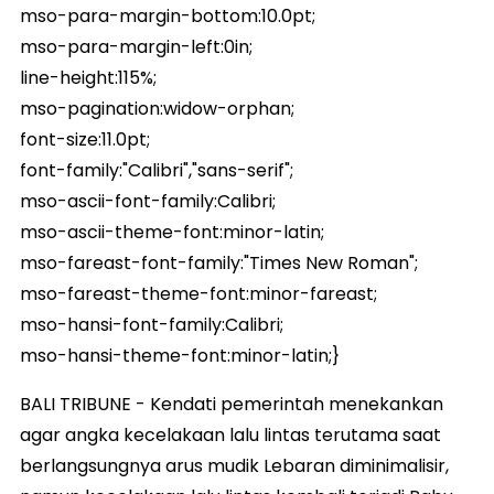
mso-para-margin-bottom:10.0pt;
mso-para-margin-left:0in;
line-height:115%;
mso-pagination:widow-orphan;
font-size:11.0pt;
font-family:"Calibri","sans-serif";
mso-ascii-font-family:Calibri;
mso-ascii-theme-font:minor-latin;
mso-fareast-font-family:"Times New Roman";
mso-fareast-theme-font:minor-fareast;
mso-hansi-font-family:Calibri;
mso-hansi-theme-font:minor-latin;}
BALI TRIBUNE - Kendati pemerintah menekankan
agar angka kecelakaan lalu lintas terutama saat
berlangsungnya arus mudik Lebaran diminimalisir,