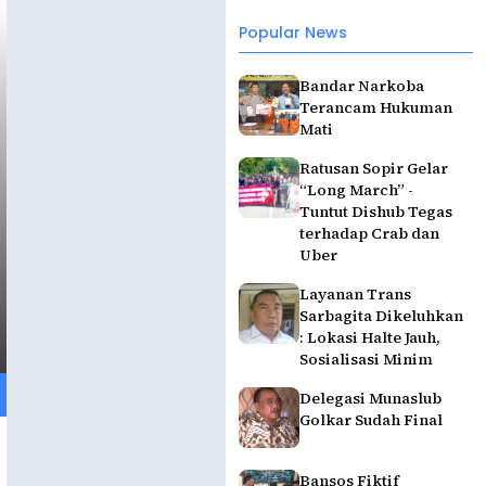
Popular News
Bandar Narkoba
Terancam Hukuman
Mati
Ratusan Sopir Gelar
“Long March” -
Tuntut Dishub Tegas
terhadap Crab dan
Uber
Layanan Trans
Sarbagita Dikeluhkan
: Lokasi Halte Jauh,
Sosialisasi Minim
Delegasi Munaslub
Golkar Sudah Final
Bansos Fiktif