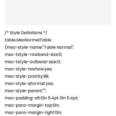
/* Style Definitions */
table.MsoNormalTable
{mso-style-name:"Table Normal";
mso-tstyle-rowband-size:0;
mso-tstyle-colband-size:0;
mso-style-noshow:yes;
mso-style-priority:99;
mso-style-qformat:yes;
mso-style-parent:"";
mso-padding-alt:0in 5.4pt 0in 5.4pt;
mso-para-margin-top:0in;
mso-para-margin-right:0in;