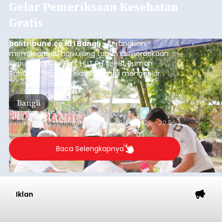
Gelar Pemeriksaan Kesehatan
Gratis
balitribune.co.id I Bangli -
Serangkian
memperingati hari ulang tahun Kemerdekaan
Republik Indonesia ( HUT RI) ke-81, Rumah
Tahanan Negara Kelas II B Bangli menggelar
kegiatan pemeriksaan kesehatan gratis, Rabu
(6/8/2026).
Bangli
Submitted by
contributor
on
Thu, 08/06/2026 - 20:56
Baca Selengkapnya
Iklan