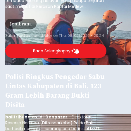
Submitted by
contributor
on
Thu, 08/06/2026 - 20:29
Baca Selengkapnya
Belanja 2027 Tembus Rp14
Triliun, DPRD Badung Wanti-
wanti Pemerintah Kelola
Anggaran Secara Cermat
balitribune.co.id | Mangupura
- DPRD Badung
bersama Pemerintah Kabupaten Badung
menyepakati Nota Kesepakatan Kebijakan
Umum APBD (KUA) dan Prioritas Plafon Anggaran
Sementara (PPAS) Tahun Anggaran 2027 dalam
rapat paripurna yang digelar di Gedung DPRD
Badung
Badung, Kamis (6/8/2026).