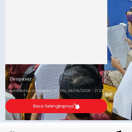
berlangsung selama Agustus hingga September
2026.
Denpasar
Submitted by
contributor
on
Thu, 08/06/2026 - 21:22
Baca Selengkapnya