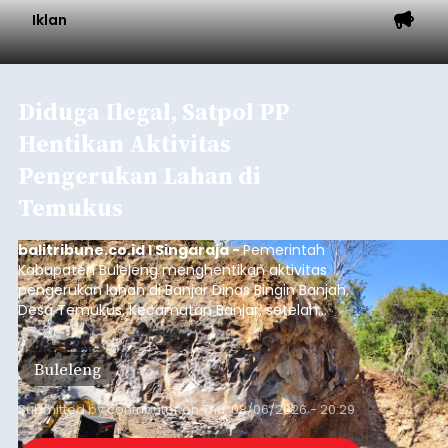
mengalami penurunan pendapatan, terutama
akibat pemangkasan dana Transfer Ke Luar
Daerah (TKD) dari pemerintah pusat.
Tabanan
Submitted by
contributor
on
Thu, 08/06/2026 - 20:33
Baca Selengkapnya
Iklan