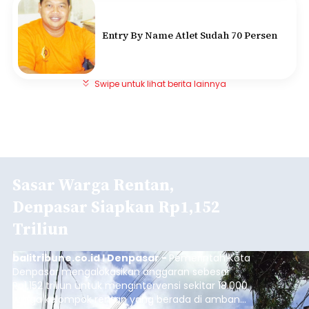
Entry By Name Atlet Sudah 70 Persen
Swipe untuk lihat berita lainnya
Sasar Warga Rentan,
Denpasar Siapkan Rp1,152
Triliun
balitribune.co.id I Denpasar -
Pemerintah Kota
Denpasar mengalokasikan anggaran sebesar
Rp1,152 triliun untuk mengintervensi sekitar 18.000
warga kelompok rentan yang berada di ambang