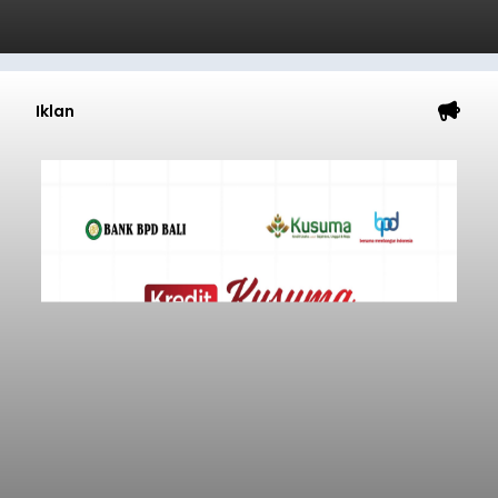
Iklan