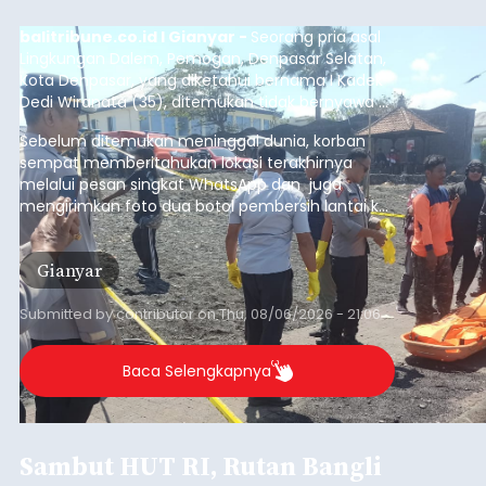
balitribune.co.id I Gianyar -
Seorang pria asal
Lingkungan Dalem, Pemogan, Denpasar Selatan,
Kota Denpasar, yang diketahui bernama I Kadek
Dedi Wiranata (35), ditemukan tidak bernyawa di
pesisir Pantai Purnama, Sukawati.
Sebelum ditemukan meninggal dunia, korban
sempat memberitahukan lokasi terakhirnya
melalui pesan singkat WhatsApp dan juga
mengirimkan foto dua botol pembersih lantai ke
istrinya.
Gianyar
Submitted by
contributor
on
Thu, 08/06/2026 - 21:06
Baca Selengkapnya
Sambut HUT RI, Rutan Bangli