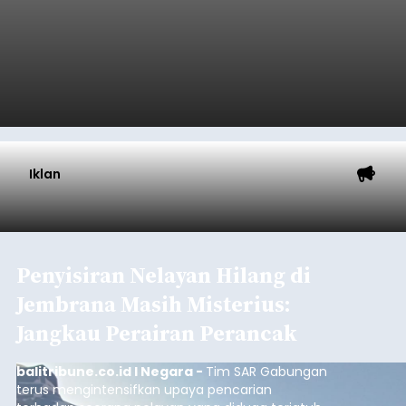
Diduga Ilegal, Satpol PP
Hentikan Aktivitas
Pengerukan Lahan di
Temukus
balitribune.co.id I Singaraja -
Pemerintah
Kabupaten Buleleng menghentikan aktivitas
pengerukan lahan di Banjar Dinas Bingin Banjah,
Desa Temukus, Kecamatan Banjar, setelah
ditemukan indikasi kegiatan pengambilan
material yang tidak sesuai dengan peruntukan
Buleleng
kawasan.