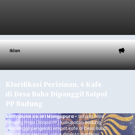
Kunjungan Kapal Pesiar di
Pelabuhan Celukan Bawang
Tumbuh 25 Persen
balitribune.coo.id I Singaraja -
PT Pelabuhan
Indonesia (Persero) atau Pelindo Cabang
Celukan Bawang mencatat kinerja operasional
yang positif hingga Juli 2026. Peningkatan terlihat
dari arus kapal yang mencapai 1,48 juta Gross
Tonnage (GT), atau tumbuh 12,4 persen
Buleleng
dibandingkan periode yang sama tahun lalu
yang tercatat sebesar 1,32 juta GT.
Submitted by
contributor
on
Thu, 08/06/2026 - 20:41
Baca Selengkapnya
Iklan