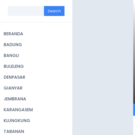
Skip
to
Search
main
content
BERANDA
Main
BADUNG
navigation
BANGLI
BULELENG
DENPASAR
GIANYAR
JEMBRANA
KARANGASEM
KLUNGKUNG
TABANAN