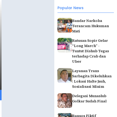
Popular News
Bandar Narkoba
Terancam Hukuman
Mati
Ratusan Sopir Gelar
“Long March” -
Tuntut Dishub Tegas
terhadap Crab dan
Uber
Layanan Trans
Sarbagita Dikeluhkan
: Lokasi Halte Jauh,
Sosialisasi Minim
Delegasi Munaslub
Golkar Sudah Final
Bansos Fiktif