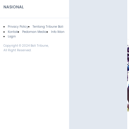
NASIONAL
Privacy Policy
Tentang Tribune Bali
Footer
Kontak
Pedoman Media
Info Iklan
Login
Copyright © 2024 Bali Tribune,
All Right Reserved.