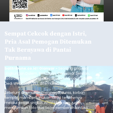
Sempat Cekcok dengan Istri,
Pria Asal Pemogan Ditemukan
Tak Bernyawa di Pantai
Purnama
balitribune.co.id I Gianyar -
Seorang pria asal
Lingkungan Dalem, Pemogan, Denpasar Selatan,
Kota Denpasar, yang diketahui bernama I Kadek
Dedi Wiranata (35), ditemukan tidak bernyawa di
pesisir Pantai Purnama, Sukawati.
Sebelum ditemukan meninggal dunia, korban
sempat memberitahukan lokasi terakhirnya
melalui pesan singkat WhatsApp dan juga
mengirimkan foto dua botol pembersih lantai ke
istrinya.