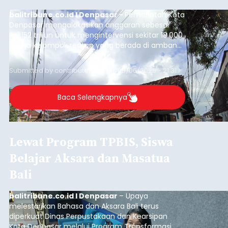
balitribune.co.id I Denpasar -
Pemerintah Kota
Denpasar mengalokasikan anggaran sebesar
Rp1,152 triliun untuk mengintervensi sekitar 18.000
warga kelompok rentan yang berada di ambang
garis kemiskinan. Langkah strategis ini diambil
guna menjaga masyarakat yang berada pada
Submitted by
contributor
on
Thu, 08/06/2026 - 21:31
kelompok desil 5 dan 6 tersebut agar tidak
merosot ke kategori miskin.
Baca Selengkapnya
Lewat Program TPBIS, Siswa
Belajar Aksara dan Masatua
Bali
balitribune.co.id I Denpasar
– Upaya
melestarikan Bahasa dan Aksara Bali terus
diperkuat Dinas Perpustakaan dan Kearsipan
Kota Denpasar melalui Program Transformasi