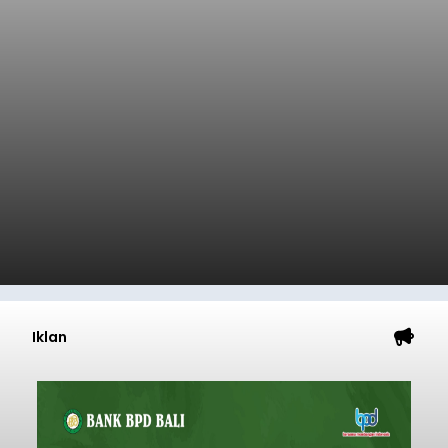
Iklan