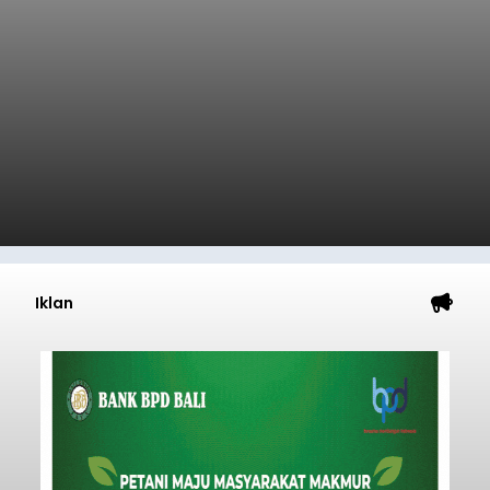
Iklan