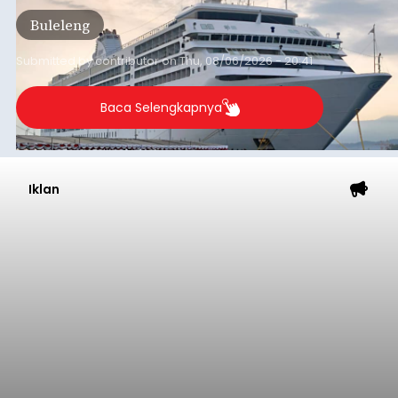
Tonnage (GT), atau tumbuh 12,4 persen
Buleleng
dibandingkan periode yang sama tahun lalu
yang tercatat sebesar 1,32 juta GT.
Submitted by
contributor
on
Thu, 08/06/2026 - 20:41
Baca Selengkapnya
Iklan