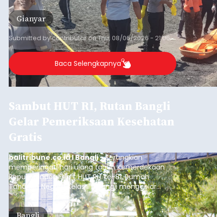
Gianyar
Submitted by
contributor
on
Thu, 08/06/2026 - 21:06
Baca Selengkapnya
Sambut HUT RI, Rutan Bangli
Gelar Pemeriksaan Kesehatan
Gratis
balitribune.co.id I Bangli -
Serangkian
memperingati hari ulang tahun Kemerdekaan
Republik Indonesia ( HUT RI) ke-81, Rumah
Tahanan Negara Kelas II B Bangli menggelar
kegiatan pemeriksaan kesehatan gratis, Rabu
(6/8/2026).
Bangli