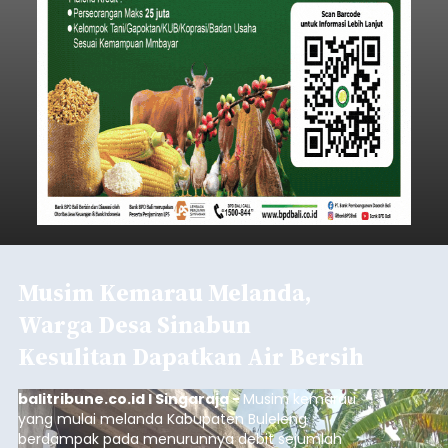
Musim Kemarau Melanda,
Warga Desa Sinabun
Kesulitan Dapatkan Air Bersih
balitribune.co.id I Singaraja -
Musim kemarau
yang mulai melanda Kabupaten Buleleng
berdampak pada menurunnya debit sejumlah