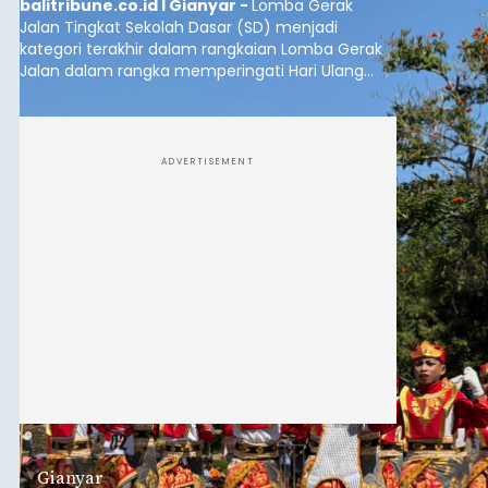
balitribune.co.id I Gianyar -
Lomba Gerak
Jalan Tingkat Sekolah Dasar (SD) menjadi
kategori terakhir dalam rangkaian Lomba Gerak
Jalan dalam rangka memperingati Hari Ulang
Tahun (HUT) ke-81 Kemerdekaan Republik
Indonesia Tahun 2026 di Kabupaten Gianyar.
ADVERTISEMENT
Gianyar