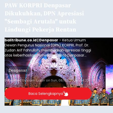
PAW KORPRI Denpasar
Dikukuhkan, DPN Apresiasi
"Sembagi Arutala" untuk
Lindungi Pekerja Rentan
balitribune.co.id | Denpasar
- Ketua Umum
Dewan Pengurus Nasional (DPN) KORPRI, Prof. Dr.
Zudan Arif Fahrulloh, memberikan apresiasi tinggi
atas keberhasilan Pemerintah Kota Denpasar
dan KORPRI Kota Denpasar dalam
mengimplementasikan program gotong royong
Denpasar
kepedulian sosial bertajuk "Sembagi Arutala".
Submitted by
contributor
on
Sun, 08/09/2026 - 14:22
Baca Selengkapnya