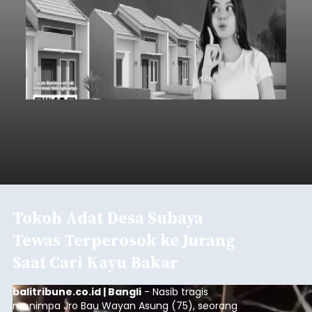
Tokoh Adat Desa Subaya
Tewas Terperosok ke Jurang
Saat Cari Kayu Bakar
balitribune.co.id | Bangli
- Nasib tragis
menimpa Jro Bau Wayan Asung (75), seorang