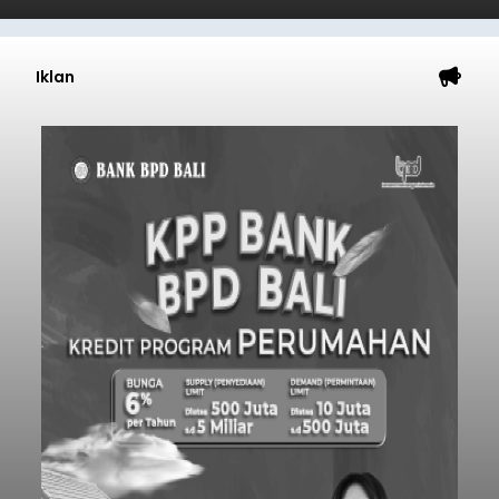
Iklan