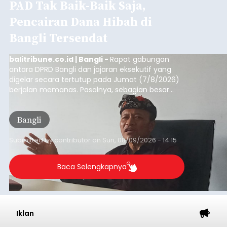
PAD Tak Baik-Baik Saja,
Pencairan Dana Hibah di
Bangli Tersendat
balitribune.co.id | Bangli -
Rapat gabungan
antara DPRD Bangli dan jajaran eksekutif yang
digelar secara tertutup pada Jumat (7/8/2026)
berjalan memanas. Pasalnya, sebagian besar
dana hibah yang bersumber dari pokok-pokok
pikiran (pokok-pokok pikiran/pokir) dewan hasil
Bangli
penjaringan aspirasi masyarakat saat reses tak
kunjung cair.
Submitted by
contributor
on
Sun, 08/09/2026 - 14:15
Baca Selengkapnya
Iklan