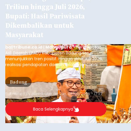
Triliun hingga Juli 2026,
Bupati: Hasil Pariwisata
Dikembalikan untuk
Masyarakat
balitribune.co.id | Mangupura
- Pendapatan
Asli Daerah (PAD) Kabupaten Badung terus
menunjukkan tren positif. Hingga akhir Juli 2026,
realisasi pendapatan daerah telah mencapai
Rp4,1 triliun atau rata-rata sekitar Rp730 miliar
per bulan, meningkat signifikan dibandingkan
Badung
rata-rata penerimaan sebelumnya yang berkisar
Rp350 miliar hingga Rp400 miliar per bulan.
Submitted by
contributor
on
Sun, 08/09/2026 - 17:37
Baca Selengkapnya