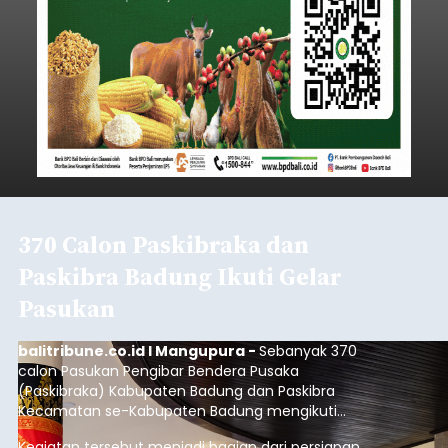
370 Calon Paskibraka dan
Paskibra Badung Ikuti Gelar
Pasukan
balitribune.co.id I Mangupura -
Sebanyak 370
calon Pasukan Pengibar Bendera Pusaka
(Paskibraka) Kabupaten Badung dan Paskibra
Kecamatan se-Kabupaten Badung mengikuti
gelar pasukan di Lapangan Pusat Pemerintahan
Kegiatan tersebut menjadi bagian dari persiapan