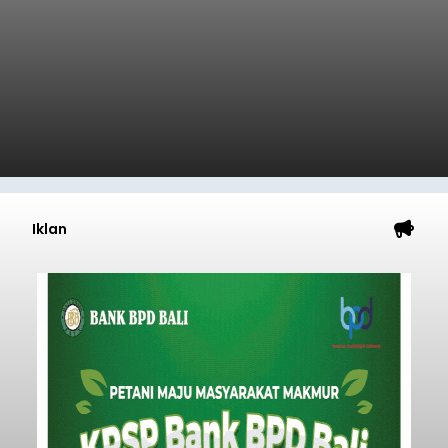
Iklan