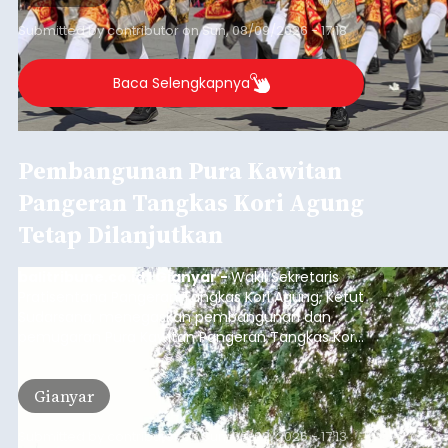
Submitted by
contributor
on
Sun, 08/09/2026 - 17:18
Baca Selengkapnya
Pembangunan Pura Kawitan
Pangeran Tangkas Kori Agung
Tetap Dilanjutkan
balitribune.co.id I Gianyar -
Wakil Sekretaris
Pratisentana Pangeran Tangkas Kori Agung, Ketut
Sudarsana, menegaskan pembangunan dan
pemugaran Pura Kawitan Pangeran Tangkas Kori
Agung tetap dilanjutkan.
Gianyar
Submitted by
contributor
on
Sun, 08/09/2026 - 17:13