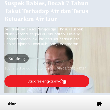
Suspek Rabies, Bocah 7 Tahun
Takut Terhadap Air dan Terus
Keluarkan Air Liur
balitribune.co.id I Singaraja
- Kasus suspek
rabies kembali terjadi di Kabupaten Buleleng.
Seorang bocah laki-laki berusia 7 tahun asal
Banjar Kajanan, Desa Bubunan, Kecamatan
Seririt, dilaporkan mengalami gejala khas rabies
setelah sebelumnya digigit anjing pada awal Juni
Buleleng
2026.
Submitted by
contributor
on
Sun, 08/09/2026 - 17:24
Baca Selengkapnya
Iklan