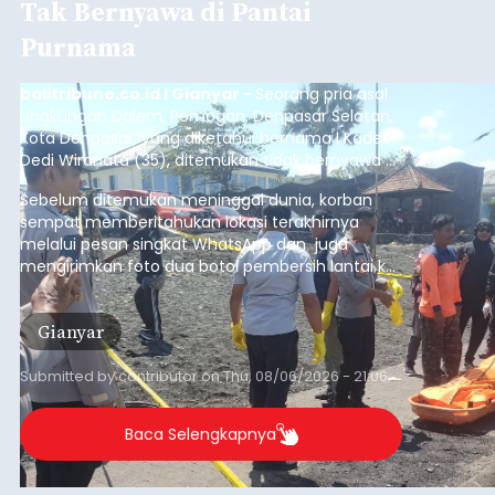
Tak Bernyawa di Pantai
Purnama
balitribune.co.id I Gianyar -
Seorang pria asal
Lingkungan Dalem, Pemogan, Denpasar Selatan,
Kota Denpasar, yang diketahui bernama I Kadek
Dedi Wiranata (35), ditemukan tidak bernyawa di
pesisir Pantai Purnama, Sukawati.
Sebelum ditemukan meninggal dunia, korban
sempat memberitahukan lokasi terakhirnya
melalui pesan singkat WhatsApp dan juga
mengirimkan foto dua botol pembersih lantai ke
istrinya.
Gianyar
Submitted by
contributor
on
Thu, 08/06/2026 - 21:06
Baca Selengkapnya