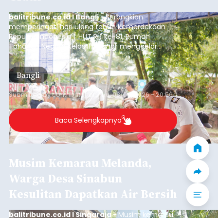
balitribune.co.id I Bangli -
Serangkian
memperingati hari ulang tahun Kemerdekaan
Republik Indonesia ( HUT RI) ke-81, Rumah
Tahanan Negara Kelas II B Bangli menggelar
kegiatan pemeriksaan kesehatan gratis, Rabu
(6/8/2026).
Bangli
Submitted by
contributor
on
Thu, 08/06/2026 - 20:56
Baca Selengkapnya
Musim Kemarau Melanda,
Warga Desa Sinabun
Kesulitan Dapatkan Air Bersih
balitribune.co.id I Singaraja -
Musim kemarau