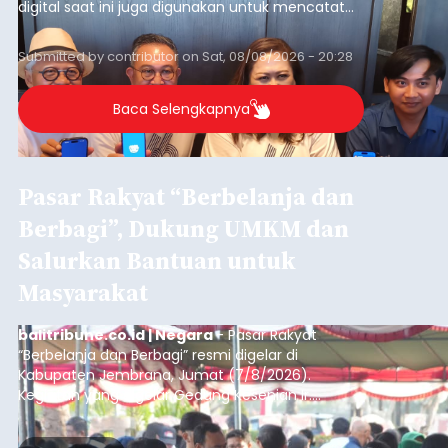
digital saat ini juga digunakan untuk mencatat
dan mengelola data base alumni dari suatu
sekolah, salah satunya adalah alumni SMA 1
Submitted by
contributor
on
Sat, 08/08/2026 - 20:28
Denpasar.
Baca Selengkapnya
Pasar Rakyat “Berbelanja dan
Berbagi”, Dukung UMKM dan
Salurkan Bantuan untuk
Masyarakat
balitribune.co.id | Negara
- Pasar Rakyat
“Berbelanja dan Berbagi” resmi digelar di
Kabupaten Jembrana, Jumat (7/8/2026).
Kegiatan yang digelar Gedung Kesenian Ir.
Soekarno ini memadukan pemberdayaan
ekonomi masyarakat dengan aksi sosial tersebut