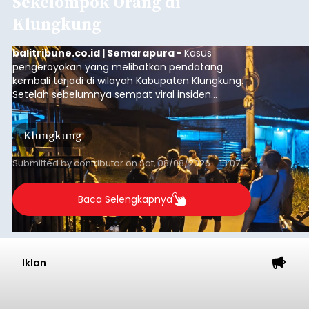
Sekelompok Orang di
Klungkung
balitribune.co.id | Semarapura -
Kasus
pengeroyokan yang melibatkan pendatang
kembali terjadi di wilayah Kabupaten Klungkung.
Setelah sebelumnya sempat viral insiden
keributan di barat Pasar Galiran, peristiwa serupa
kini menimpa seorang pemuda asal Kabupaten
Klungkung
Sumba Barat Daya (SBD), Nusa Tenggara Timur
(NTT).
Submitted by
contributor
on
Sat, 08/08/2026 - 13:07
Baca Selengkapnya
Iklan