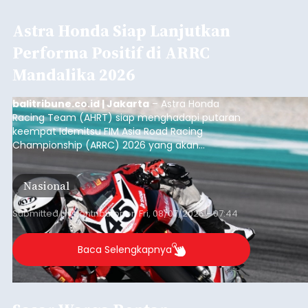
Astra Honda Siap Lanjutkan
Performa Positif di ARRC
Mandalika 2026
balitribune.co.id | Jakarta
– Astra Honda
Racing Team (AHRT) siap menghadapi putaran
keempat Idemitsu FIM Asia Road Racing
Championship (ARRC) 2026 yang akan
berlangsung di Pertamina Mandalika
International Circuit, Lombok, Nusa Tenggara
Nasional
Barat, pada 7–9 Agustus 2026.
Submitted by
contributor
on
Fri, 08/07/2026 - 07:44
Baca Selengkapnya