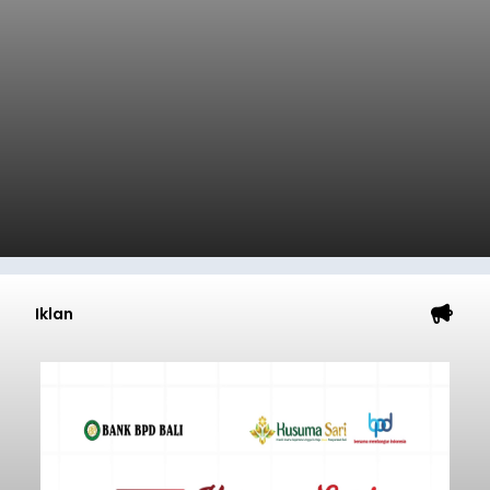
Iklan