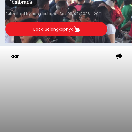
Jembrana
mendapat antusiasme tinggi dan mencatat nilai
transaksi mencapai Rp672.733.200.
Submitted by
contributor
on
Sat, 08/08/2026 - 20:11
Baca Selengkapnya
Iklan