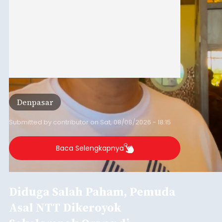
Denpasar
Submitted by
contributor
on
Sat, 08/08/2026 - 18:15
Baca Selengkapnya
Diduga Salah Paham, Pemuda
Asal NTT Dikeroyok