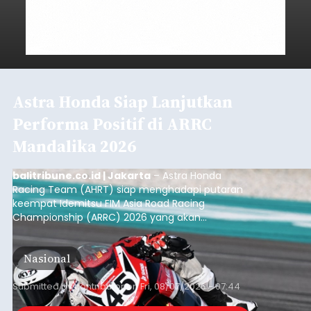
Astra Honda Siap Lanjutkan
Performa Positif di ARRC
Mandalika 2026
balitribune.co.id | Jakarta
– Astra Honda
Racing Team (AHRT) siap menghadapi putaran
keempat Idemitsu FIM Asia Road Racing
Championship (ARRC) 2026 yang akan
berlangsung di Pertamina Mandalika
International Circuit, Lombok, Nusa Tenggara
Nasional
Barat, pada 7–9 Agustus 2026.
Submitted by
contributor
on
Fri, 08/07/2026 - 07:44