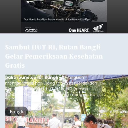
Sambut HUT RI, Rutan Bangli
Gelar Pemeriksaan Kesehatan
Gratis
balitribune.co.id I Bangli -
Serangkian
memperingati hari ulang tahun Kemerdekaan
Republik Indonesia ( HUT RI) ke-81, Rumah
Tahanan Negara Kelas II B Bangli menggelar
kegiatan pemeriksaan kesehatan gratis, Rabu
(6/8/2026).
Bangli
Submitted by
contributor
on
Thu, 08/06/2026 - 20:56