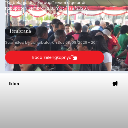
“Berbelanja dan Berbagi” resmi digelar di
Kabupaten Jembrana, Jumat (7/8/2026).
Kegiatan yang digelar Gedung Kesenian Ir.
Soekarno ini memadukan pemberdayaan
ekonomi masyarakat dengan aksi sosial tersebut
Jembrana
mendapat antusiasme tinggi dan mencatat nilai
transaksi mencapai Rp672.733.200.
Submitted by
contributor
on
Sat, 08/08/2026 - 20:11
Baca Selengkapnya
Iklan