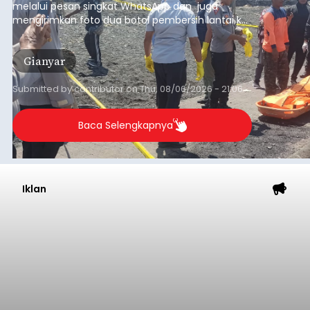
melalui pesan singkat WhatsApp dan juga
mengirimkan foto dua botol pembersih lantai ke
istrinya.
Gianyar
Submitted by
contributor
on
Thu, 08/06/2026 - 21:06
Baca Selengkapnya
Iklan