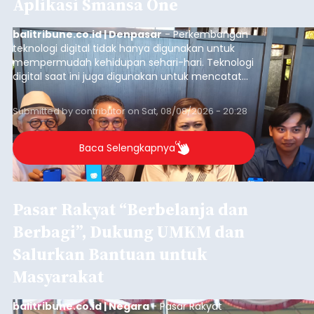
Aplikasi Smansa One
balitribune.co.id | Denpasar
- Perkembangan
teknologi digital tidak hanya digunakan untuk
mempermudah kehidupan sehari-hari. Teknologi
digital saat ini juga digunakan untuk mencatat
dan mengelola data base alumni dari suatu
sekolah, salah satunya adalah alumni SMA 1
Submitted by
contributor
on
Sat, 08/08/2026 - 20:28
Denpasar.
Baca Selengkapnya
Pasar Rakyat “Berbelanja dan
Berbagi”, Dukung UMKM dan
Salurkan Bantuan untuk
Masyarakat
balitribune.co.id | Negara
- Pasar Rakyat