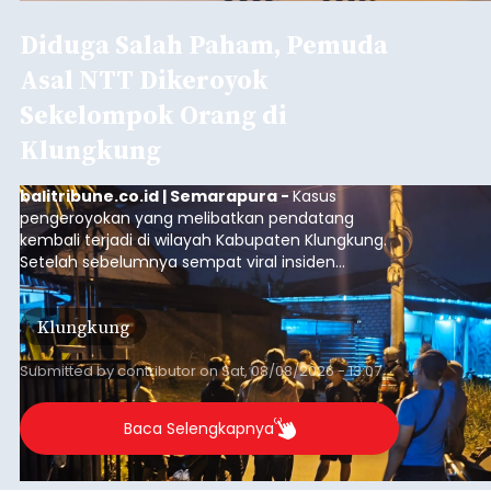
Diduga Salah Paham, Pemuda
Asal NTT Dikeroyok
Sekelompok Orang di
Klungkung
balitribune.co.id | Semarapura -
Kasus
pengeroyokan yang melibatkan pendatang
kembali terjadi di wilayah Kabupaten Klungkung.
Setelah sebelumnya sempat viral insiden
keributan di barat Pasar Galiran, peristiwa serupa
kini menimpa seorang pemuda asal Kabupaten
Klungkung
Sumba Barat Daya (SBD), Nusa Tenggara Timur
(NTT).
Submitted by
contributor
on
Sat, 08/08/2026 - 13:07
Baca Selengkapnya