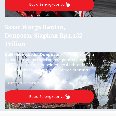
Baca Selengkapnya
Sasar Warga Rentan,
Denpasar Siapkan Rp1,152
Triliun
balitribune.co.id I Denpasar -
Pemerintah Kota
Denpasar mengalokasikan anggaran sebesar
Rp1,152 triliun untuk mengintervensi sekitar 18.000
warga kelompok rentan yang berada di ambang
garis kemiskinan. Langkah strategis ini diambil
guna menjaga masyarakat yang berada pada
Submitted by
contributor
on
Thu, 08/06/2026 - 21:31
kelompok desil 5 dan 6 tersebut agar tidak
merosot ke kategori miskin.
Baca Selengkapnya