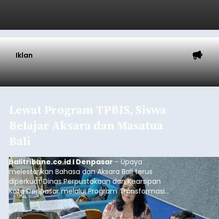
Iklan
Lewat Program TPBIS, Siswa
Belajar Aksara dan Masatua
Bali
balitribune.co.id I Denpasar
– Upaya
melestarikan Bahasa dan Aksara Bali terus
diperkuat Dinas Perpustakaan dan Kearsipan
Kota Denpasar melalui Program Transformasi
Perpustakaan Berbasis Inklusi Sosial (TPBIS).
Tahun ini, sebanyak 63 siswa kelas IV dan V SD