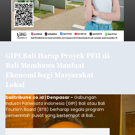
GIPI Bali Harap Proyek PFII di
Bali Membawa Manfaat
Ekonomi bagi Masyarakat
Lokal
balitribune.co.id | Denpasar -
Gabungan
Industri Pariwisata Indonesia (GIPI) Bali atau Bali
Tourism Board (BTB) berharap segala program
pemerintah pusat yang bertempat di Bali
membawa dampak positif bagi masyarakat lokal.
"Program pemerintah ini (Bali sebagai Pusat
Finansial Internasional Indonesia/PFII) harus