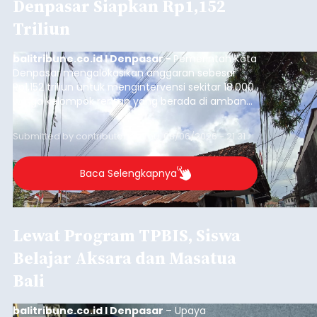
Denpasar Siapkan Rp1,152
Triliun
balitribune.co.id I Denpasar -
Pemerintah Kota
Denpasar mengalokasikan anggaran sebesar
Rp1,152 triliun untuk mengintervensi sekitar 18.000
warga kelompok rentan yang berada di ambang
garis kemiskinan. Langkah strategis ini diambil
guna menjaga masyarakat yang berada pada
Submitted by
contributor
on
Thu, 08/06/2026 - 21:31
kelompok desil 5 dan 6 tersebut agar tidak
merosot ke kategori miskin.
Baca Selengkapnya
Lewat Program TPBIS, Siswa
Belajar Aksara dan Masatua
Bali
balitribune.co.id I Denpasar
– Upaya