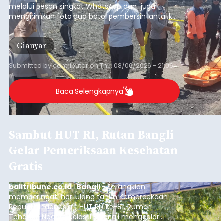
Iklan