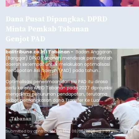
Desa Temukus, Kecamatan Banjar, setelah
ditemukan indikasi kegiatan pengambilan
material yang tidak sesuai dengan peruntukan
Buleleng
kawasan.
Submitted by
contributor
on
Thu, 08/06/2026 - 20:29
Baca Selengkapnya
Belanja 2027 Tembus Rp14
Triliun, DPRD Badung Wanti-
wanti Pemerintah Kelola
Anggaran Secara Cermat
balitribune.co.id | Mangupura
- DPRD Badung
bersama Pemerintah Kabupaten Badung
menyepakati Nota Kesepakatan Kebijakan
Umum APBD (KUA) dan Prioritas Plafon Anggaran