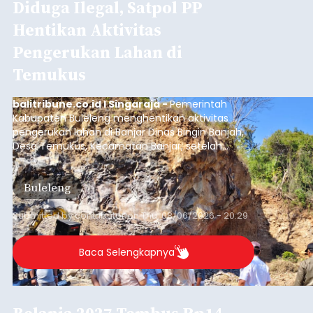
Gram Lebih Barang Bukti
Disita
balitribune.co.id I Denpasar -
Direktorat
Reserse Narkoba (Ditresnarkoba) Polda Bali
berhasil meringkus seorang pria berinisial MMT
(28) yang diduga kuat sebagai pengedar
narkotika jenis sabu. Penangkapan ini dilakukan di
dua lokasi berbeda di wilayah Denpasar dan
Denpasar
Badung pada Selasa (4/8/2026) malam.
Submitted by
contributor
on
Thu, 08/06/2026 - 20:19
Baca Selengkapnya
Iklan