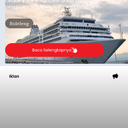
Dana Pusat Dipangkas, DPRD
Minta Pemkab Tabanan
Genjot PAD
balitribune.co.id I Tabanan -
Badan Anggaran
(Banggar) DPRD Tabanan mendesak pemerintah
daerah setempat untuk melakukan optimalisasi
Pendapatan Asli Daerah (PAD) pada tahun
anggaran 2027.
Optimalisasi penerimaan dari sisi PAD itu dirasa
perlu karena APBD Tabanan pada 2027 diproyeksi
mengalami penurunan pendapatan, terutama
akibat pemangkasan dana Transfer Ke Luar
Daerah (TKD) dari pemerintah pusat.
Tabanan
Submitted by
contributor
on
Thu, 08/06/2026 - 20:33
Baca Selengkapnya