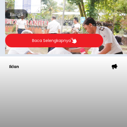
Iklan
Musim Kemarau Melanda,
Warga Desa Sinabun
Kesulitan Dapatkan Air Bersih
balitribune.co.id I Singaraja -
Musim kemarau
yang mulai melanda Kabupaten Buleleng
berdampak pada menurunnya debit sejumlah