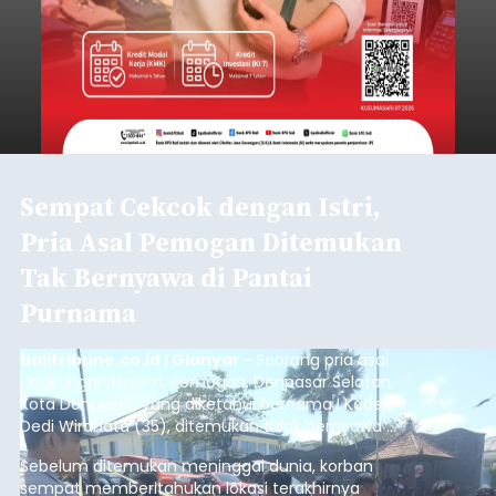
Baca Selengkapnya
Sambut HUT RI, Rutan Bangli
Gelar Pemeriksaan Kesehatan
Gratis
balitribune.co.id I Bangli -
Serangkian
memperingati hari ulang tahun Kemerdekaan
Republik Indonesia ( HUT RI) ke-81, Rumah
Tahanan Negara Kelas II B Bangli menggelar
kegiatan pemeriksaan kesehatan gratis, Rabu
(6/8/2026).
Bangli
Submitted by
contributor
on
Thu, 08/06/2026 - 20:56
Baca Selengkapnya