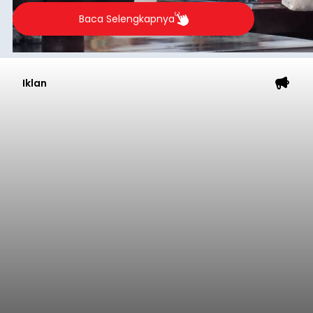
Sementara (PPAS) Tahun Anggaran 2027 dalam
rapat paripurna yang digelar di Gedung DPRD
Badung
Badung, Kamis (6/8/2026).
Submitted by
contributor
on
Thu, 08/06/2026 - 20:27
Baca Selengkapnya
Iklan