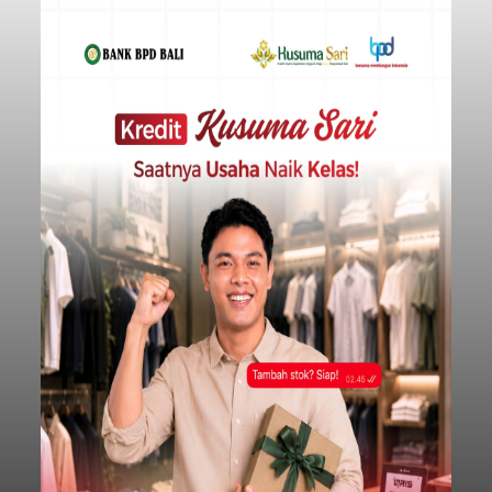
Sempat Cekcok dengan Istri,
Pria Asal Pemogan Ditemukan
Tak Bernyawa di Pantai
Purnama
balitribune.co.id I Gianyar -
Seorang pria asal
Lingkungan Dalem, Pemogan, Denpasar Selatan,
Kota Denpasar, yang diketahui bernama I Kadek
Dedi Wiranata (35), ditemukan tidak bernyawa di
pesisir Pantai Purnama, Sukawati.
Sebelum ditemukan meninggal dunia, korban
sempat memberitahukan lokasi terakhirnya
melalui pesan singkat WhatsApp dan juga
mengirimkan foto dua botol pembersih lantai ke
istrinya.
Gianyar
Submitted by
contributor
on
Thu, 08/06/2026 - 21:06