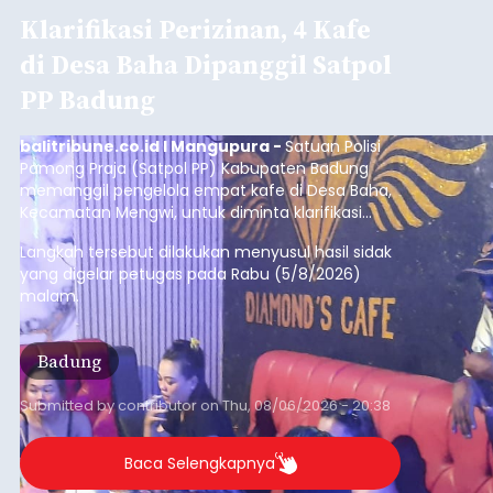
Iklan
Diduga Ilegal, Satpol PP
Hentikan Aktivitas
Pengerukan Lahan di
Temukus
balitribune.co.id I Singaraja -
Pemerintah
Kabupaten Buleleng menghentikan aktivitas
pengerukan lahan di Banjar Dinas Bingin Banjah,