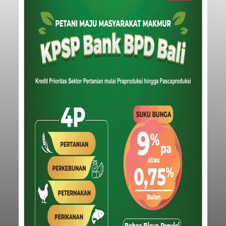
Tonnage (GT), atau tumbuh 12,4 persen
Buleleng
dibandingkan periode yang sama tahun lalu
yang tercatat sebesar 1,32 juta GT.
Submitted by
contributor
on
Thu, 08/06/2026 - 20:41
Baca Selengkapnya
Iklan