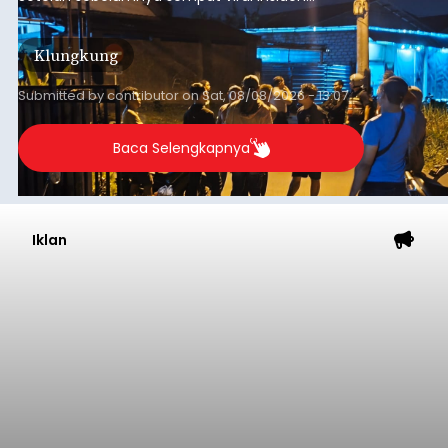
keributan di barat Pasar Galiran, peristiwa serupa
kini menimpa seorang pemuda asal Kabupaten
Klungkung
Sumba Barat Daya (SBD), Nusa Tenggara Timur
(NTT).
Submitted by
contributor
on
Sat, 08/08/2026 - 13:07
Baca Selengkapnya
Iklan