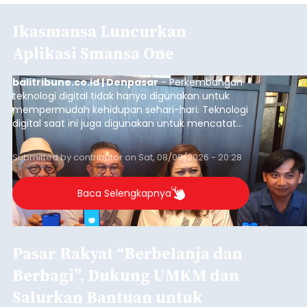
Ikasmansa Luncurkan
Aplikasi Smansa One
balitribune.co.id | Denpasar
- Perkembangan
teknologi digital tidak hanya digunakan untuk
mempermudah kehidupan sehari-hari. Teknologi
digital saat ini juga digunakan untuk mencatat
dan mengelola data base alumni dari suatu
sekolah, salah satunya adalah alumni SMA 1
Submitted by
contributor
on
Sat, 08/08/2026 - 20:28
Denpasar.
Baca Selengkapnya
Pasar Rakyat “Berbelanja dan
Berbagi”, Dukung UMKM dan
Salurkan Bantuan untuk