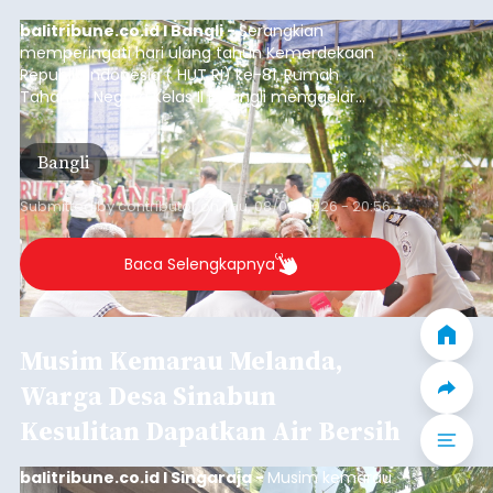
balitribune.co.id I Bangli -
Serangkian
memperingati hari ulang tahun Kemerdekaan
Republik Indonesia ( HUT RI) ke-81, Rumah
Tahanan Negara Kelas II B Bangli menggelar
kegiatan pemeriksaan kesehatan gratis, Rabu
(6/8/2026).
Bangli
Submitted by
contributor
on
Thu, 08/06/2026 - 20:56
Baca Selengkapnya
Musim Kemarau Melanda,
Warga Desa Sinabun
Kesulitan Dapatkan Air Bersih
balitribune.co.id I Singaraja -
Musim kemarau