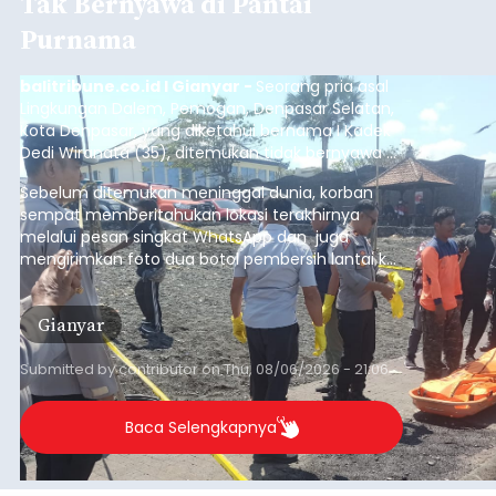
Tak Bernyawa di Pantai
Purnama
balitribune.co.id I Gianyar -
Seorang pria asal
Lingkungan Dalem, Pemogan, Denpasar Selatan,
Kota Denpasar, yang diketahui bernama I Kadek
Dedi Wiranata (35), ditemukan tidak bernyawa di
pesisir Pantai Purnama, Sukawati.
Sebelum ditemukan meninggal dunia, korban
sempat memberitahukan lokasi terakhirnya
melalui pesan singkat WhatsApp dan juga
mengirimkan foto dua botol pembersih lantai ke
istrinya.
Gianyar
Submitted by
contributor
on
Thu, 08/06/2026 - 21:06
Baca Selengkapnya