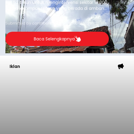
Rp1,152 triliun untuk mengintervensi sekitar 18.000
warga kelompok rentan yang berada di ambang
garis kemiskinan. Langkah strategis ini diambil
guna menjaga masyarakat yang berada pada
Submitted by
contributor
on
Thu, 08/06/2026 - 21:31
kelompok desil 5 dan 6 tersebut agar tidak
merosot ke kategori miskin.
Baca Selengkapnya
Iklan