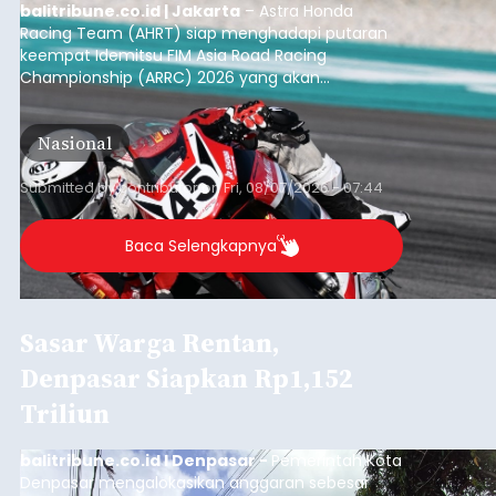
balitribune.co.id | Jakarta
– Astra Honda
Racing Team (AHRT) siap menghadapi putaran
keempat Idemitsu FIM Asia Road Racing
Championship (ARRC) 2026 yang akan
berlangsung di Pertamina Mandalika
International Circuit, Lombok, Nusa Tenggara
Nasional
Barat, pada 7–9 Agustus 2026.
Submitted by
contributor
on
Fri, 08/07/2026 - 07:44
Baca Selengkapnya
Sasar Warga Rentan,
Denpasar Siapkan Rp1,152
Triliun
balitribune.co.id I Denpasar -
Pemerintah Kota
Denpasar mengalokasikan anggaran sebesar