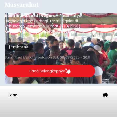
Masyarakat
balitribune.co.id | Negara
- Pasar Rakyat
“Berbelanja dan Berbagi” resmi digelar di
Kabupaten Jembrana, Jumat (7/8/2026).
Kegiatan yang digelar Gedung Kesenian Ir.
Soekarno ini memadukan pemberdayaan
ekonomi masyarakat dengan aksi sosial tersebut
Jembrana
mendapat antusiasme tinggi dan mencatat nilai
transaksi mencapai Rp672.733.200.
Submitted by
contributor
on
Sat, 08/08/2026 - 20:11
Baca Selengkapnya
Iklan