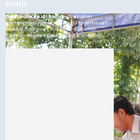
Gratis
balitribune.co.id I Bangli -
Serangkian
memperingati hari ulang tahun Kemerdekaan
Republik Indonesia ( HUT RI) ke-81, Rumah
Tahanan Negara Kelas II B Bangli menggelar
kegiatan pemeriksaan kesehatan gratis, Rabu
(6/8/2026).