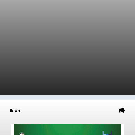
Iklan