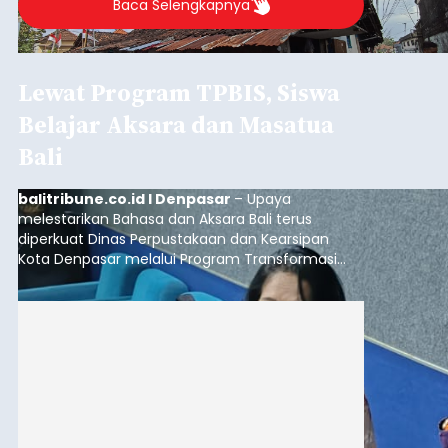
Baca Selengkapnya
Lewat Program TPBIS, Siswa
Belajar Aksara dan Masatua
Bali
balitribune.co.id I Denpasar
– Upaya
melestarikan Bahasa dan Aksara Bali terus
diperkuat Dinas Perpustakaan dan Kearsipan
Kota Denpasar melalui Program Transformasi
Perpustakaan Berbasis Inklusi Sosial (TPBIS).
Tahun ini, sebanyak 63 siswa kelas IV dan V SD
Negeri 17 Dangin Puri mendapat pelatihan
menulis Aksara Bali serta Masatua atau
mendongeng menggunakan Bahasa Bali yang
berlangsung selama Agustus hingga September
2026.