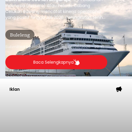
Indonesia (Persero) atau Pelindo Cabang
Celukan Bawang mencatat kinerja operasional
yang positif hingga Juli 2026. Peningkatan terlihat
dari arus kapal yang mencapai 1,48 juta Gross
Tonnage (GT), atau tumbuh 12,4 persen
Buleleng
dibandingkan periode yang sama tahun lalu
yang tercatat sebesar 1,32 juta GT.
Submitted by
contributor
on
Thu, 08/06/2026 - 20:41
Baca Selengkapnya
Iklan