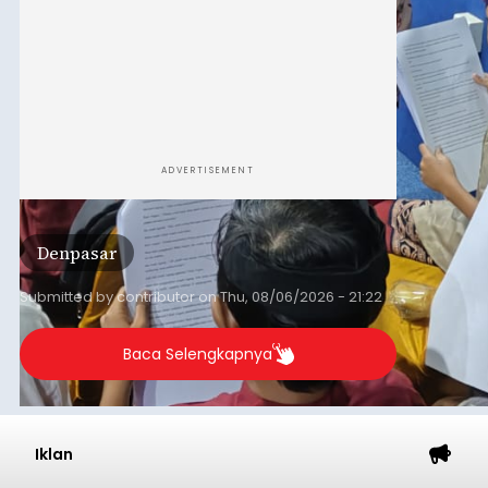
ADVERTISEMENT
Denpasar
Submitted by
contributor
on
Thu, 08/06/2026 - 21:22
Baca Selengkapnya
Iklan