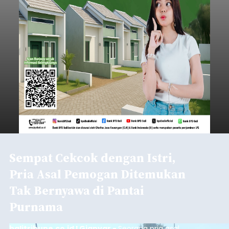
Sempat Cekcok dengan Istri,
Pria Asal Pemogan Ditemukan
Tak Bernyawa di Pantai
Purnama
balitribune.co.id I Gianyar -
Seorang pria asal