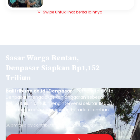
Swipe untuk lihat berita lainnya
Sasar Warga Rentan,
Denpasar Siapkan Rp1,152
Triliun
balitribune.co.id I Denpasar -
Pemerintah Kota
Denpasar mengalokasikan anggaran sebesar
Rp1,152 triliun untuk mengintervensi sekitar 18.000
warga kelompok rentan yang berada di ambang
garis kemiskinan. Langkah strategis ini diambil
guna menjaga masyarakat yang berada pada
Submitted by
contributor
on
Thu, 08/06/2026 - 21:31
kelompok desil 5 dan 6 tersebut agar tidak
merosot ke kategori miskin.