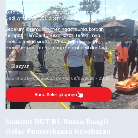
Lingkungan Dalem, Pemogan, Denpasar Selatan,
Kota Denpasar, yang diketahui bernama I Kadek
Dedi Wiranata (35), ditemukan tidak bernyawa di
pesisir Pantai Purnama, Sukawati.
Sebelum ditemukan meninggal dunia, korban
sempat memberitahukan lokasi terakhirnya
melalui pesan singkat WhatsApp dan juga
mengirimkan foto dua botol pembersih lantai ke
istrinya.
Gianyar
Submitted by
contributor
on
Thu, 08/06/2026 - 21:06
Baca Selengkapnya
Sambut HUT RI, Rutan Bangli
Gelar Pemeriksaan Kesehatan