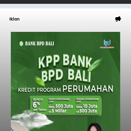
Iklan