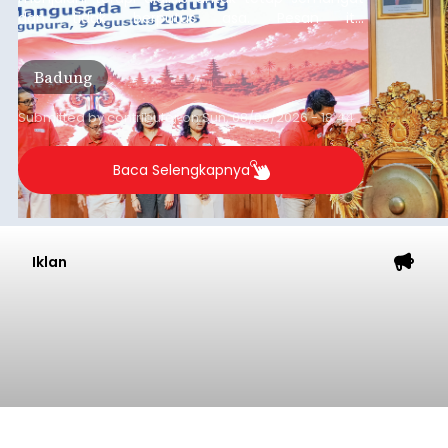
dan tidak berputus asa. Pesan itu
disampaikannya saat menghadiri Sarasehan
Pejuang Dialisis yang digelar RSD Mangusada di
Badung
Ruang Kertha Gosana, Puspem Badung, Minggu
(9/8/2026).
Submitted by
contributor
on
Sun, 08/09/2026 - 18:44
Baca Selengkapnya
Iklan