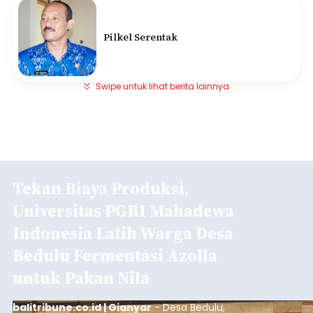
Pilkel Serentak
Swipe untuk lihat berita lainnya
Tekan Biaya Produksi,
Universitas PGRI Mahadewa
Indonesia Latih Warga Desa
Bedulu Fermentasi Azolla
untuk Pakan Nila
balitribune.co.id | Gianyar
- Desa Bedulu,