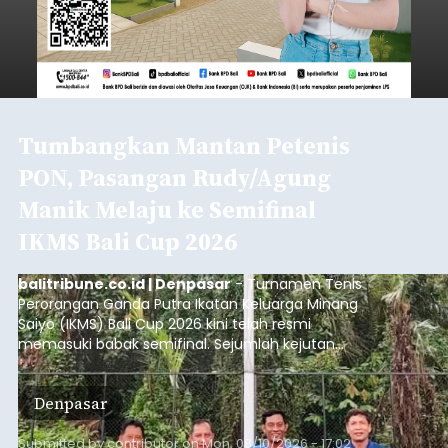
Tumbangkan Mantan Petenis
PON, Pasangan Rudy/Agung
Manik Melaju ke Semifinal
IKMS Bali Cup 2026
balitribune.co.id | Denpasar
- Turnamen Tenis
Perorangan Ganda Putra Ikatan Keluarga Minang
Saiyo (IKMS) Bali Cup 2026 kini telah resmi
memasuki babak semifinal. Sejumlah kejutan
mewarnai babak delapan besar yang digelar di
Lapangan Tenis Telkom Denpasar pada Minggu,
Denpasar
9 Agustus 2026.
Submitted by
contributor
on
Mon, 08/10/2026 - 17:02