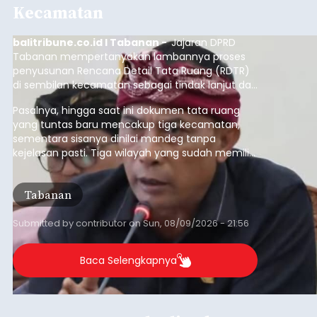
Kecamatan
balitribune.co.id I Tabanan -
Jajaran DPRD
Tabanan mempertanyakan lambannya proses
penyusunan Rencana Detail Tata Ruang (RDTR)
di sembilan kecamatan sebagai tindak lanjut dari
pelaksanaan RTRW.
Pasalnya, hingga saat ini dokumen tata ruang
yang tuntas baru mencakup tiga kecamatan,
sementara sisanya dinilai mandeg tanpa
kejelasan pasti. Tiga wilayah yang sudah memiliki
RDTR tersebut meliputi Kecamatan Kediri,
Tabanan, dan Selemadeg Barat.
Tabanan
Submitted by
contributor
on
Sun, 08/09/2026 - 21:56
Baca Selengkapnya