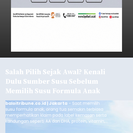
Salah Pilih Sejak Awal? Kenali
Dulu Sumber Susu Sebelum
Memilih Susu Formula Anak
baloitribune.co.id | Jakarta
- Saat memilih
susu formula anak, orang tua semakin terbiasa
memperhatikan klaim pada label kemasan serta
kandungan seperti AA dan DHA, protein, vitamin,
mineral, hingga gula tambahan. Namun, satu hal