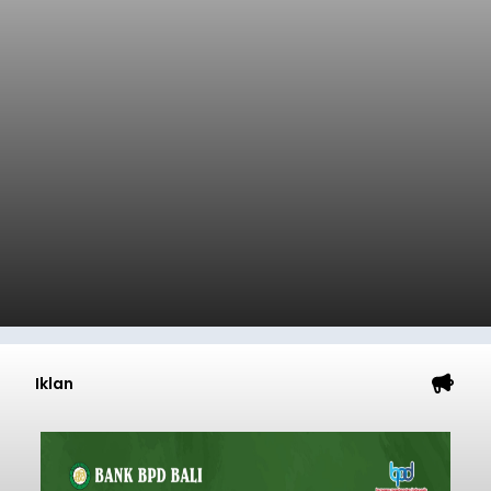
Iklan