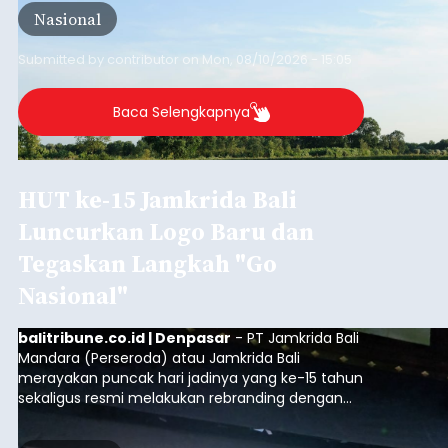
yang belum banyak dicermati adalah dari mana
Nasional
sumber susu yang digunakan.
Submitted by
contributor
on
Mon, 08/10/2026 - 15:05
Baca Selengkapnya
HUT ke-15 Jamkrida Bali
Luncurkan Logo Baru dan
Tegaskan Langkah "Go
Nasional"
balitribune.co.id | Denpasar
- PT Jamkrida Bali
Mandara (Perseroda) atau Jamkrida Bali
merayakan puncak hari jadinya yang ke-15 tahun
sekaligus resmi melakukan rebranding dengan
meluncurkan logo baru perusahaan. Peluncuran
ini digelar dalam acara bertajuk "ELEVATE 15: