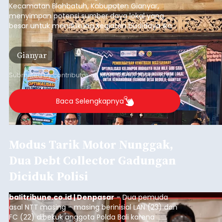
Kecamatan Blahbatuh, Kabupaten Gianyar,
menyimpan potensi sumber daya lokal yang
besar untuk mendukung kegiatan budidaya ikan
nila.
Gianyar
Submitted by
contributor
on
Mon, 08/10/2026 - 19:12
Baca Selengkapnya
Modus Tarik Motor Nunggak,
Dua Debt Collector Gadungan
Diciduk Polisi
balitribune.co.id | Denpasar
- Dua pemuda
asal NTT masing - masing berinisial LAN (23) dan
FC (22) dibekuk anggota Polda Bali karena