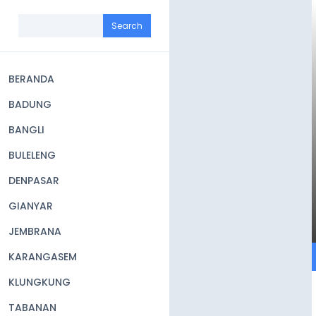
Skip
to
Search
main
content
BERANDA
Main
BADUNG
navigation
BANGLI
BULELENG
DENPASAR
GIANYAR
JEMBRANA
KARANGASEM
KLUNGKUNG
TABANAN