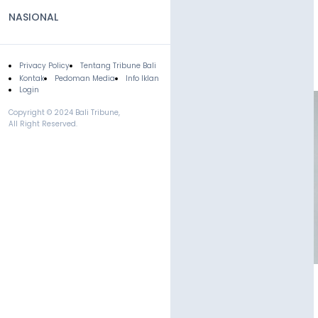
NASIONAL
Privacy Policy
Tentang Tribune Bali
Footer
Kontak
Pedoman Media
Info Iklan
Login
Copyright © 2024 Bali Tribune,
All Right Reserved.