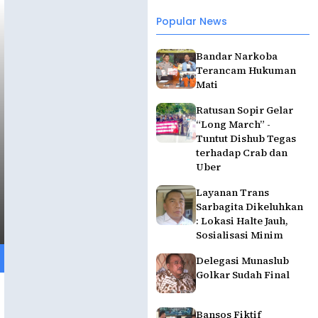
Popular News
Bandar Narkoba
Terancam Hukuman
Mati
Ratusan Sopir Gelar
“Long March” -
Tuntut Dishub Tegas
terhadap Crab dan
Uber
Layanan Trans
Sarbagita Dikeluhkan
: Lokasi Halte Jauh,
Sosialisasi Minim
Delegasi Munaslub
Golkar Sudah Final
Bansos Fiktif