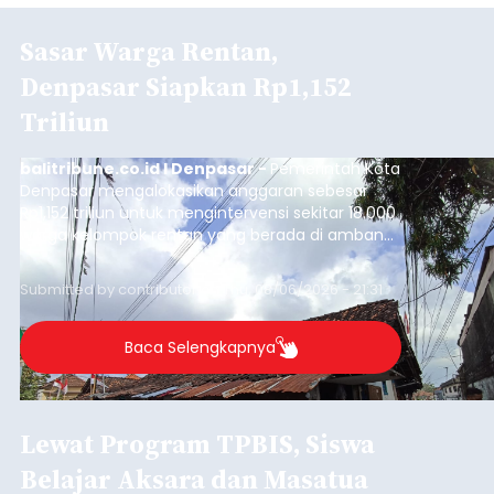
Sasar Warga Rentan,
Denpasar Siapkan Rp1,152
Triliun
balitribune.co.id I Denpasar -
Pemerintah Kota
Denpasar mengalokasikan anggaran sebesar
Rp1,152 triliun untuk mengintervensi sekitar 18.000
warga kelompok rentan yang berada di ambang
garis kemiskinan. Langkah strategis ini diambil
guna menjaga masyarakat yang berada pada
Submitted by
contributor
on
Thu, 08/06/2026 - 21:31
kelompok desil 5 dan 6 tersebut agar tidak
merosot ke kategori miskin.
Baca Selengkapnya
Lewat Program TPBIS, Siswa
Belajar Aksara dan Masatua