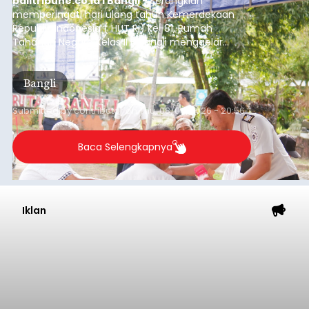
balitribune.co.id I Bangli -
Serangkian
memperingati hari ulang tahun Kemerdekaan
Republik Indonesia ( HUT RI) ke-81, Rumah
Tahanan Negara Kelas II B Bangli menggelar
kegiatan pemeriksaan kesehatan gratis, Rabu
(6/8/2026).
Bangli
Submitted by
contributor
on
Thu, 08/06/2026 - 20:56
Baca Selengkapnya
Iklan