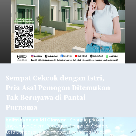
Sempat Cekcok dengan Istri,
Pria Asal Pemogan Ditemukan
Tak Bernyawa di Pantai
Purnama
balitribune.co.id I Gianyar -
Seorang pria asal
Lingkungan Dalem, Pemogan, Denpasar Selatan,
Kota Denpasar, yang diketahui bernama I Kadek