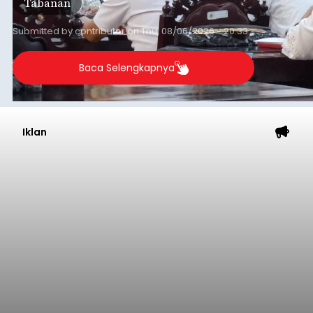
Tabanan
Submitted by
contributor
on
Thu, 08/06/2026 - 20:33
Baca Selengkapnya
Iklan