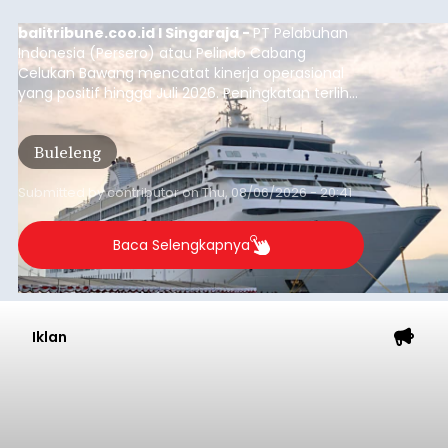
balitribune.coo.id I Singaraja -
PT Pelabuhan
Indonesia (Persero) atau Pelindo Cabang
Celukan Bawang mencatat kinerja operasional
yang positif hingga Juli 2026. Peningkatan terlihat
dari arus kapal yang mencapai 1,48 juta Gross
Tonnage (GT), atau tumbuh 12,4 persen
Buleleng
dibandingkan periode yang sama tahun lalu
yang tercatat sebesar 1,32 juta GT.
Submitted by
contributor
on
Thu, 08/06/2026 - 20:41
Baca Selengkapnya
Iklan