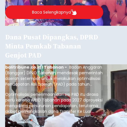
Baca Selengkapnya
Dana Pusat Dipangkas, DPRD
Minta Pemkab Tabanan
Genjot PAD
balitribune.co.id I Tabanan -
Badan Anggaran
(Banggar) DPRD Tabanan mendesak pemerintah
daerah setempat untuk melakukan optimalisasi
Pendapatan Asli Daerah (PAD) pada tahun
anggaran 2027.
Optimalisasi penerimaan dari sisi PAD itu dirasa
perlu karena APBD Tabanan pada 2027 diproyeksi
mengalami penurunan pendapatan, terutama
akibat pemangkasan dana Transfer Ke Luar
Daerah (TKD) dari pemerintah pusat.