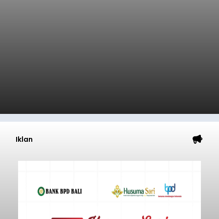
Iklan