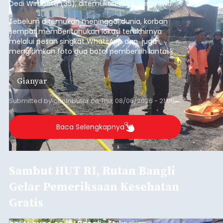
Dedi Wiranata (35), ditemukan tidak bernyawa di
pesisir Pantai Purnama, Sukawati.
Sebelum ditemukan meninggal dunia, korban
sempat memberitahukan lokasi terakhirnya
melalui pesan singkat WhatsApp dan juga
mengirimkan foto dua botol pembersih lantai ke
istrinya.
Gianyar
Submitted by
contributor
on
Thu, 08/06/2026 - 21:06
Baca Selengkapnya
Sambut HUT RI, Rutan Bangli
Gelar Pemeriksaan Kesehatan
Gratis