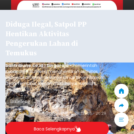
Diduga Ilegal, Satpol PP
Hentikan Aktivitas
Pengerukan Lahan di
Temukus
balitribune.co.id I Singaraja -
Pemerintah
Kabupaten Buleleng menghentikan aktivitas
pengerukan lahan di Banjar Dinas Bingin Banjah,
Desa Temukus, Kecamatan Banjar, setelah
ditemukan indikasi kegiatan pengambilan
material yang tidak sesuai dengan peruntukan
Buleleng
kawasan.
Submitted by
contributor
on
Thu, 08/06/2026 - 20:29
Baca Selengkapnya