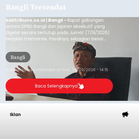
Bangli Tersendat
balitribune.co.id | Bangli -
Rapat gabungan
antara DPRD Bangli dan jajaran eksekutif yang
digelar secara tertutup pada Jumat (7/8/2026)
berjalan memanas. Pasalnya, sebagian besar
dana hibah yang bersumber dari pokok-pokok
pikiran (pokok-pokok pikiran/pokir) dewan hasil
Bangli
penjaringan aspirasi masyarakat saat reses tak
kunjung cair.
Submitted by
contributor
on
Sun, 08/09/2026 - 14:15
Baca Selengkapnya
Iklan