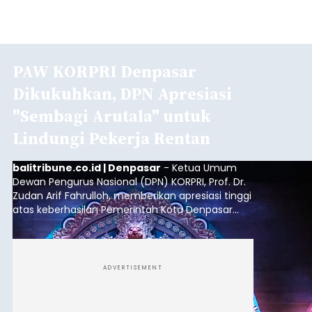
PAW KORPRI Denpasar
Dikukuhkan, DPN Apresiasi
"Sembagi Arutala" untuk
Lindungi Pekerja Rentan
balitribune.co.id | Denpasar
- Ketua Umum
Dewan Pengurus Nasional (DPN) KORPRI, Prof. Dr.
Zudan Arif Fahrulloh, memberikan apresiasi tinggi
atas keberhasilan Pemerintah Kota Denpasar
dan KORPRI Kota Denpasar dalam
mengimplementasikan program gotong royong
kepedulian sosial bertajuk "Sembagi Arutala".
ADVERTISEMENT