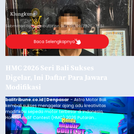
Iklan