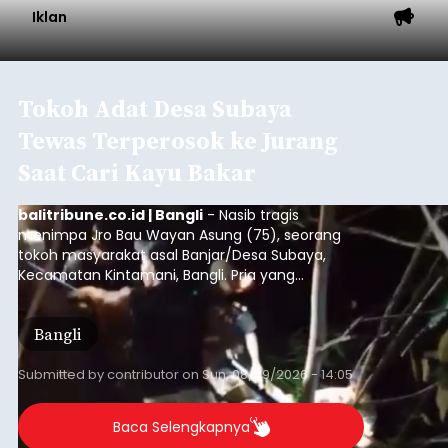
Iklan