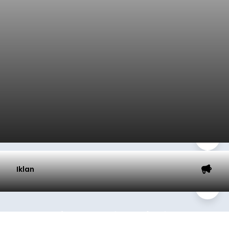
Iklan
HMC 2026 Resmi Dimulai di
Bali, Astra Motor Bali Wadahi
Kreativitas Modifikator
balitribune.co.id | Denpasar
— Dunia
modifikasi otomotif Tanah Air kembali bergeliat.
Astra Motor Bali bekerja sama dengan PT Astra