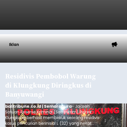
Iklan