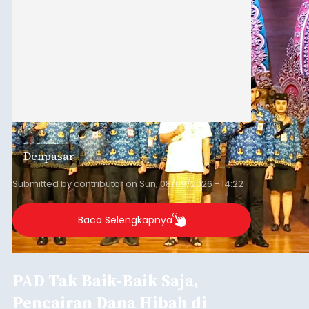
Denpasar
Submitted by
contributor
on
Sun, 08/09/2026 - 14:22
Baca Selengkapnya
PAD Tak Baik-Baik Saja,
Pencairan Dana Hibah di