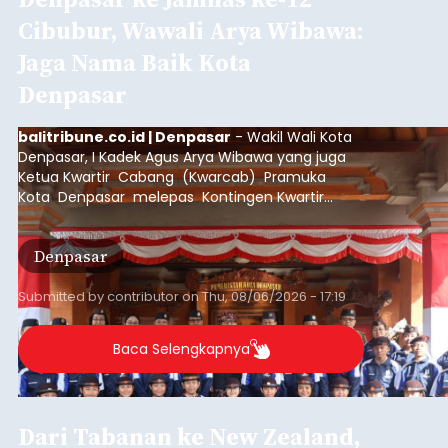
Cibubur, Wawali Arya Wibawa:
Jaga Nama Baik Kota
Denpasar
balitribune.co.id | Denpasar
- Wakil Wali Kota
Denpasar, I Kadek Agus Arya Wibawa yang juga
Ketua Kwartir Cabang (Kwarcab) Pramuka
Kota Denpasar melepas Kontingen Kwartir
Cabang Gerakan Pramuka Denpasar yang akan
mengikuti Jambore Nasional Pramuka ke-12
Denpasar
Tahun 2026 di Bumi Perkemahan Cibubur,
Jakarta Timur.
Submitted by
contributor
on
Thu, 08/06/2026 - 17:19
Baca Selengkapnya
Dari Tabanan ke New Zealand,