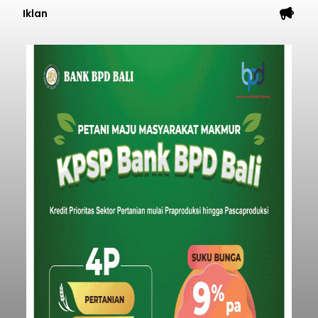
Iklan