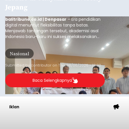
Jepang
balitribune.co.id | Denpasar
– Era pendidikan
digital menuntut fleksibilitas tanpa batas.
Menjawab tantangan tersebut, akademisi asal
Indonesia baru-baru ini sukses melaksanakan
program Pengabdian Kepada Masyarakat (PKM)
skala internasional di Distributed Systems
Nasional
Laboratory, Okayama University, Jepang.
Submitted by
contributor
on
Thu, 08/06/2026 - 12:20
Baca Selengkapnya
Iklan