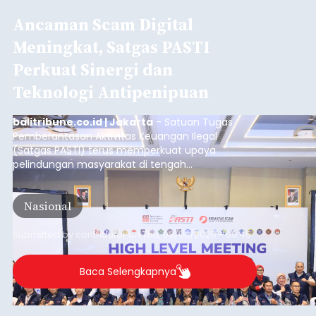
Ancaman Scam Digital
Meningkat, Satgas PASTI
Perkuat Sinergi dan
Teknologi Antipenipuan
balitribune.co.id | Jakarta
- Satuan Tugas
Pemberantasan Aktivitas Keuangan Ilegal
(Satgas PASTI) terus memperkuat upaya
pelindungan masyarakat di tengah
meningkatnya ancaman penipuan digital yang
semakin kompleks.
Nasional
Submitted by
contributor
on
Thu, 08/06/2026 - 09:45
Baca Selengkapnya