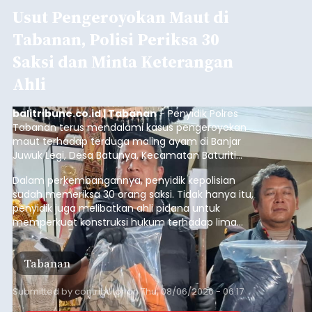
Usut Pengeroyokan Maut di
Tabanan, Polisi Periksa 30
Saksi dan Minta Keterangan
Ahli
balitribune.co.id | Tabanan
- Penyidik Polres
Tabanan terus mendalami kasus pengeroyokan
maut terhadap terduga maling ayam di Banjar
Juwuk Legi, Desa Batunya, Kecamatan Baturiti
yang terjadi beberapa waktu lalu.
Dalam perkembangannya, penyidik kepolisian
sudah memeriksa 30 orang saksi. Tidak hanya itu,
penyidik juga melibatkan ahli pidana untuk
memperkuat konstruksi hukum terhadap lima
orang tersangka yang saat ini ditahan.
Tabanan
Submitted by
contributor
on
Thu, 08/06/2026 - 06:17