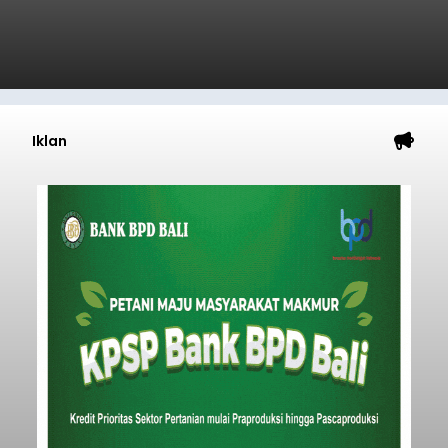
Iklan