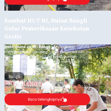
Sambut HUT RI, Rutan Bangli
Gelar Pemeriksaan Kesehatan
Gratis
balitribune.co.id I Bangli -
Serangkian
memperingati hari ulang tahun Kemerdekaan
Republik Indonesia ( HUT RI) ke-81, Rumah
Tahanan Negara Kelas II B Bangli menggelar
kegiatan pemeriksaan kesehatan gratis, Rabu
(6/8/2026).
Bangli
Submitted by
contributor
on
Thu, 08/06/2026 - 20:56
Baca Selengkapnya