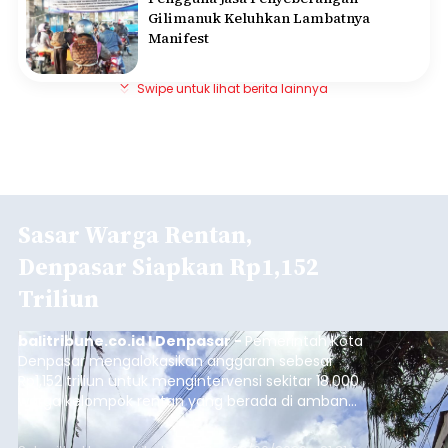
Gilimanuk Keluhkan Lambatnya
Manifest
Swipe untuk lihat berita lainnya
Sasar Warga Rentan,
Denpasar Siapkan Rp1,152
Triliun
balitribune.co.id I Denpasar -
Pemerintah Kota
Denpasar mengalokasikan anggaran sebesar
Rp1,152 triliun untuk mengintervensi sekitar 18.000
warga kelompok rentan yang berada di ambang
garis kemiskinan. Langkah strategis ini diambil
guna menjaga masyarakat yang berada pada