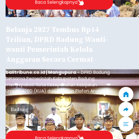
Baca Selengkapnya
Belanja 2027 Tembus Rp14
Triliun, DPRD Badung Wanti-
wanti Pemerintah Kelola
Anggaran Secara Cermat
balitribune.co.id | Mangupura
- DPRD Badung
bersama Pemerintah Kabupaten Badung
menyepakati Nota Kesepakatan Kebijakan
Umum APBD (KUA) dan Prioritas Plafon Anggaran
Sementara (PPAS) Tahun Anggaran 2027 dalam
rapat paripurna yang digelar di Gedung DPRD
Badung
Badung, Kamis (6/8/2026).
Submitted by
contributor
on
Thu, 08/06/2026 - 20:27
Baca Selengkapnya