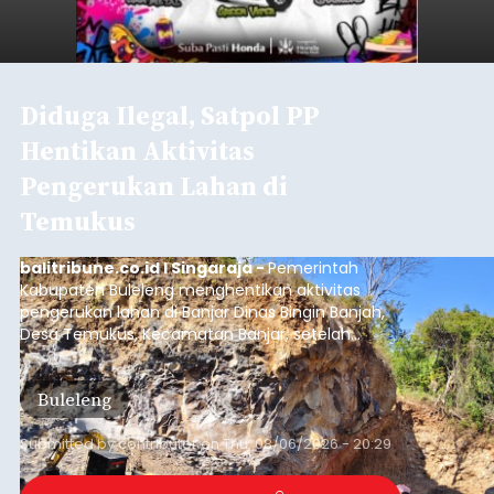
Diduga Ilegal, Satpol PP
Hentikan Aktivitas
Pengerukan Lahan di
Temukus
balitribune.co.id I Singaraja -
Pemerintah
Kabupaten Buleleng menghentikan aktivitas
pengerukan lahan di Banjar Dinas Bingin Banjah,
Desa Temukus, Kecamatan Banjar, setelah
ditemukan indikasi kegiatan pengambilan
material yang tidak sesuai dengan peruntukan
Buleleng
kawasan.
Submitted by
contributor
on
Thu, 08/06/2026 - 20:29