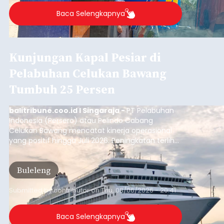
Baca Selengkapnya
Kunjungan Kapal Pesiar di
Pelabuhan Celukan Bawang
Tumbuh 25 Persen
balitribune.coo.id I Singaraja -
PT Pelabuhan
Indonesia (Persero) atau Pelindo Cabang
Celukan Bawang mencatat kinerja operasional
yang positif hingga Juli 2026. Peningkatan terlihat
dari arus kapal yang mencapai 1,48 juta Gross
Tonnage (GT), atau tumbuh 12,4 persen
Buleleng
dibandingkan periode yang sama tahun lalu
yang tercatat sebesar 1,32 juta GT.
Submitted by
contributor
on
Thu, 08/06/2026 - 20:41
Baca Selengkapnya