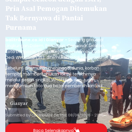
Pria Asal Pemogan Ditemukan
Tak Bernyawa di Pantai
Purnama
balitribune.co.id I Gianyar -
Seorang pria asal
Lingkungan Dalem, Pemogan, Denpasar Selatan,
Kota Denpasar, yang diketahui bernama I Kadek
Dedi Wiranata (35), ditemukan tidak bernyawa di
pesisir Pantai Purnama, Sukawati.
Sebelum ditemukan meninggal dunia, korban
sempat memberitahukan lokasi terakhirnya
melalui pesan singkat WhatsApp dan juga
mengirimkan foto dua botol pembersih lantai ke
istrinya.
Gianyar
Submitted by
contributor
on
Thu, 08/06/2026 - 21:06
Baca Selengkapnya