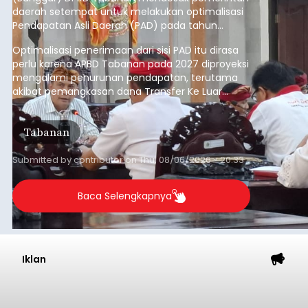
daerah setempat untuk melakukan optimalisasi
Pendapatan Asli Daerah (PAD) pada tahun
anggaran 2027.
Optimalisasi penerimaan dari sisi PAD itu dirasa
perlu karena APBD Tabanan pada 2027 diproyeksi
mengalami penurunan pendapatan, terutama
akibat pemangkasan dana Transfer Ke Luar
Daerah (TKD) dari pemerintah pusat.
Tabanan
Submitted by
contributor
on
Thu, 08/06/2026 - 20:33
Baca Selengkapnya
Iklan