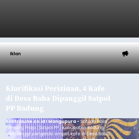
Iklan
Klarifikasi Perizinan, 4 Kafe
di Desa Baha Dipanggil Satpol
PP Badung
balitribune.co.id I Mangupura -
Satuan Polisi
Pamong Praja (Satpol PP) Kabupaten Badung
memanggil pengelola empat kafe di Desa Baha,