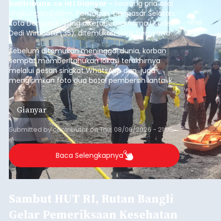
balitribune.co.id I Gianyar -
Seorang pria asal
Lingkungan Dalem, Pemogan, Denpasar Selatan,
Kota Denpasar, yang diketahui bernama I Kadek
Dedi Wiranata (35), ditemukan tidak bernyawa di
pesisir Pantai Purnama, Sukawati.
Sebelum ditemukan meninggal dunia, korban
sempat memberitahukan lokasi terakhirnya
melalui pesan singkat WhatsApp dan juga
mengirimkan foto dua botol pembersih lantai ke
istrinya.
Gianyar
Submitted by
contributor
on
Thu, 08/06/2026 - 21:06
Baca Selengkapnya
Sambut HUT RI, Rutan Bangli
Gelar Pemeriksaan Kesehatan