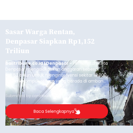
Sasar Warga Rentan,
Denpasar Siapkan Rp1,152
Triliun
balitribune.co.id I Denpasar -
Pemerintah Kota
Denpasar mengalokasikan anggaran sebesar
Rp1,152 triliun untuk mengintervensi sekitar 18.000
warga kelompok rentan yang berada di ambang
garis kemiskinan. Langkah strategis ini diambil
guna menjaga masyarakat yang berada pada
Submitted by
contributor
on
Thu, 08/06/2026 - 21:31
kelompok desil 5 dan 6 tersebut agar tidak
merosot ke kategori miskin.
Baca Selengkapnya