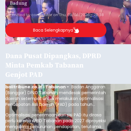
Badung
Submitted by
contributor
on
Thu, 08/06/2026 - 20:38
Baca Selengkapnya
Dana Pusat Dipangkas, DPRD
Minta Pemkab Tabanan
Genjot PAD
balitribune.co.id I Tabanan -
Badan Anggaran
(Banggar) DPRD Tabanan mendesak pemerintah
daerah setempat untuk melakukan optimalisasi
Pendapatan Asli Daerah (PAD) pada tahun
anggaran 2027.
Optimalisasi penerimaan dari sisi PAD itu dirasa
perlu karena APBD Tabanan pada 2027 diproyeksi
mengalami penurunan pendapatan, terutama