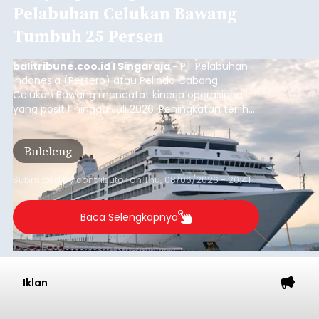
Pelabuhan Celukan Bawang
Tumbuh 25 Persen
balitribune.coo.id I Singaraja -
PT Pelabuhan
Indonesia (Persero) atau Pelindo Cabang
Celukan Bawang mencatat kinerja operasional
yang positif hingga Juli 2026. Peningkatan terlihat
dari arus kapal yang mencapai 1,48 juta Gross
Tonnage (GT), atau tumbuh 12,4 persen
Buleleng
dibandingkan periode yang sama tahun lalu
yang tercatat sebesar 1,32 juta GT.
Submitted by
contributor
on
Thu, 08/06/2026 - 20:41
Baca Selengkapnya
Iklan