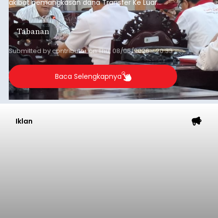
akibat pemangkasan dana Transfer Ke Luar
Daerah (TKD) dari pemerintah pusat.
Tabanan
Submitted by
contributor
on
Thu, 08/06/2026 - 20:33
Baca Selengkapnya
Iklan