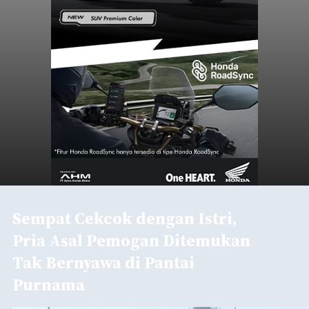
Sempat Cekcok dengan Istri,
Pria Asal Pemogan Ditemukan
Tak Bernyawa di Pantai
Purnama