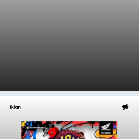
Iklan