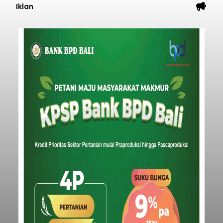
Iklan