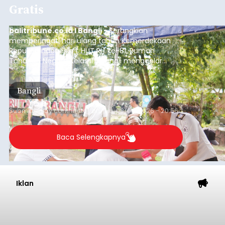
Gratis
balitribune.co.id I Bangli -
Serangkian
memperingati hari ulang tahun Kemerdekaan
Republik Indonesia ( HUT RI) ke-81, Rumah
Tahanan Negara Kelas II B Bangli menggelar
kegiatan pemeriksaan kesehatan gratis, Rabu
(6/8/2026).
Bangli
Submitted by
contributor
on
Thu, 08/06/2026 - 20:56
Baca Selengkapnya
Iklan