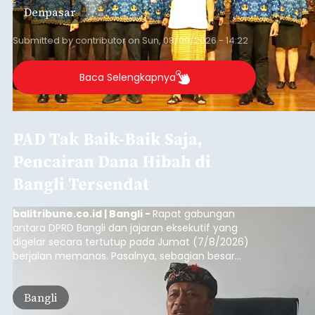
Denpasar
Submitted by
contributor
on
Sun, 08/09/2026 - 14:22
Baca Selengkapnya
PAD Tak Baik-Baik Saja,
Pencairan Dana Hibah di
Bangli Tersendat
balitribune.co.id | Bangli -
Rapat gabungan
antara DPRD Bangli dan jajaran eksekutif yang
digelar secara tertutup pada Jumat (7/8/2026)
berjalan memanas. Pasalnya, sebagian besar
dana hibah yang bersumber dari pokok-pokok
pikiran (pokok-pokok pikiran/pokir) dewan hasil
Bangli
penjaringan aspirasi masyarakat saat reses tak
kunjung cair.