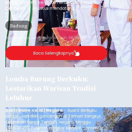
peringatan HUT ke-81 Kemerdekaan Republik
Indonesia, 17 Agustus mendatang.
Badung
Submitted by
contributor
on
Sun, 08/09/2026 - 17:09
Baca Selengkapnya
Lomba Burung Derkuku:
Lestarikan Warisan Tradisi
Leluhur
balitribune.co.id | Negara
- Suara derkuku
bersahutan dari gantangan di Taman Sangkur,
Kelurahan Banjar Tengah, Negara, Minggu
(9/8/2026). Puluhan sangkar berjajar, sementara