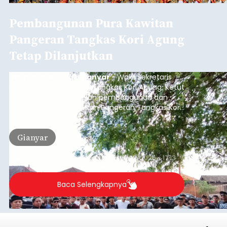
Pembangunan Pura Kawitan
Pangeran Tangkas Kori Agung
Tetap Dilanjutkan
balitribune.co.id I Gianyar -
Wakil Sekretaris
Pratisentana Pangeran Tangkas Kori Agung, Ketut
Sudarsana, menegaskan pembangunan dan
pemugaran Pura Kawitan Pangeran Tangkas Kori
Agung tetap dilanjutkan.
Gianyar
Submitted by
contributor
on
Sun, 08/09/2026 - 17:13
Baca Selengkapnya