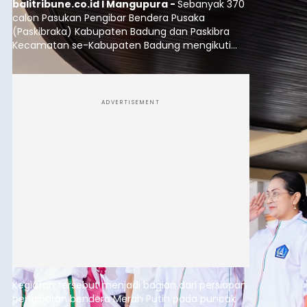
balitribune.co.id I Mangupura -
Sebanyak 370
calon Pasukan Pengibar Bendera Pusaka
(Paskibraka) Kabupaten Badung dan Paskibra
Kecamatan se-Kabupaten Badung mengikuti
gelar pasukan di Lapangan Pusat Pemerintahan
(Puspem) Badung, Sabtu (8/8/2026).
ADVERTISEMENT
Kegiatan tersebut menjadi bagian dari persiapan
pengibaran bendera Merah Putih pada puncak