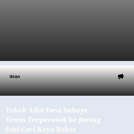
Iklan
Tokoh Adat Desa Subaya
Tewas Terperosok ke Jurang
Saat Cari Kayu Bakar