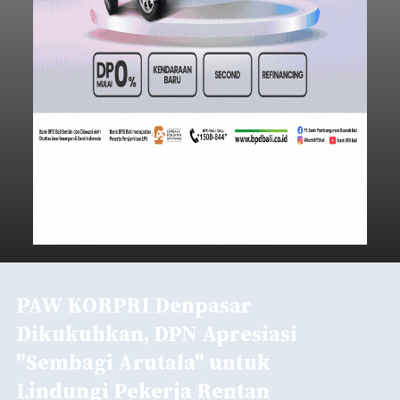
PAW KORPRI Denpasar
Dikukuhkan, DPN Apresiasi
"Sembagi Arutala" untuk
Lindungi Pekerja Rentan