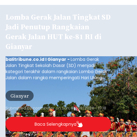
Lomba Gerak Jalan Tingkat SD
Jadi Penutup Rangkaian
Gerak Jalan HUT ke-81 RI di
Gianyar
balitribune.co.id I Gianyar -
Lomba Gerak
Jalan Tingkat Sekolah Dasar (SD) menjadi
kategori terakhir dalam rangkaian Lomba Gerak
Jalan dalam rangka memperingati Hari Ulang
Tahun (HUT) ke-81 Kemerdekaan Republik
Indonesia Tahun 2026 di Kabupaten Gianyar.
Gianyar
Submitted by
contributor
on
Sun, 08/09/2026 - 17:18
Baca Selengkapnya