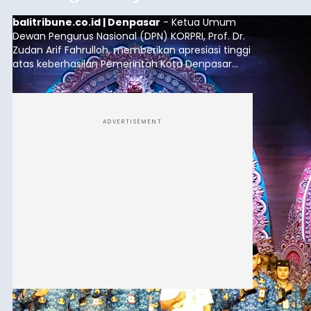
balitribune.co.id | Denpasar
- Ketua Umum
Dewan Pengurus Nasional (DPN) KORPRI, Prof. Dr.
Zudan Arif Fahrulloh, memberikan apresiasi tinggi
atas keberhasilan Pemerintah Kota Denpasar
dan KORPRI Kota Denpasar dalam
mengimplementasikan program gotong royong
kepedulian sosial bertajuk "Sembagi Arutala".
ADVERTISEMENT